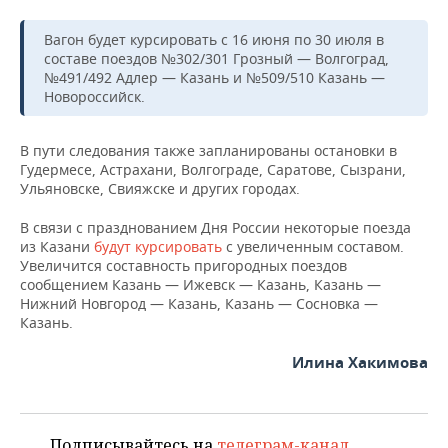
ВОДНЫЕ ВИДЫ СПОРТА
ОБРАЗОВАНИЕ
Вагон будет курсировать с 16 июня по 30 июля в
ХОККЕЙ С МЯЧОМ
ПРОИСШЕСТВИЯ
составе поездов №302/301 Грозный — Волгоград,
№491/492 Адлер — Казань и №509/510 Казань —
Новороссийск.
В пути следования также запланированы остановки в
Гудермесе, Астрахани, Волгограде, Саратове, Сызрани,
Ульяновске, Свияжске и других городах.
В связи с празднованием Дня России некоторые поезда
из Казани
будут курсировать
с увеличенным составом.
Увеличится составность пригородных поездов
сообщением Казань — Ижевск — Казань, Казань —
Нижний Новгород — Казань, Казань — Сосновка —
Казань.
Илина Хакимова
Подписывайтесь на
телеграм-канал
,