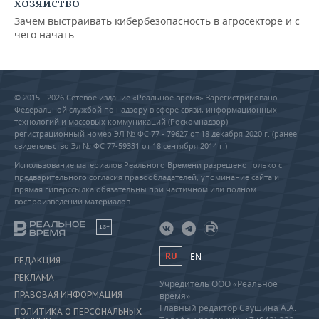
хозяйство
Зачем выстраивать кибербезопасность в агросекторе и с
чего начать
© 2015 - 2026 Сетевое издание «Реальное время» Зарегистрировано
Федеральной службой по надзору в сфере связи, информационных
технологий и массовых коммуникаций (Роскомнадзор) –
регистрационный номер ЭЛ № ФС 77 - 79627 от 18 декабря 2020 г. (ранее
свидетельство Эл № ФС 77-59331 от 18 сентября 2014 г.)
Использование материалов Реального Времени разрешено только с
предварительного согласия правообладателей, упоминание сайта и
прямая гиперссылка обязательны при частичном или полном
воспроизведении материалов.
18+
RU
EN
РЕДАКЦИЯ
РЕКЛАМА
Учредитель ООО «Реальное
ПРАВОВАЯ ИНФОРМАЦИЯ
время»
Главный редактор Саушина А.А.
ПОЛИТИКА О ПЕРСОНАЛЬНЫХ