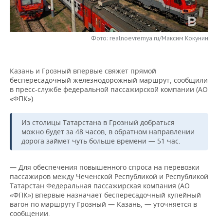
НЕФТЕХИМИЯ
РОЗНИЧНАЯ ТОРГОВЛЯ
НОВОСТИ ТЕХНОЛОГИЙ
МЕРОПРИЯТИЯ
НЕФТЬ
Фото: realnoevremya.ru/Максим Кокунин
ТРАНСПОРТ
IT
НОВОСТИ МЕРОПРИЯТИЙ
СПОРТ
ОПК
УСЛУГИ
МЕДИА
ВЫЕЗДНАЯ РЕДАКЦИЯ
НОВОСТИ СПОРТА
ОБЩЕСТВО
ЭНЕРГЕТИКА
Казань и Грозный впервые свяжет прямой
беспересадочный железнодорожный маршрут, сообщили
ТЕЛЕКОММУНИКАЦИИ
БИЗНЕС-БРАНЧИ
ФУТБОЛ
НОВОСТИ ОБЩЕСТВА
ФОТОГАЛЕРЕЯ
в пресс-службе федеральной пассажирской компании (АО
«ФПК»).
ONLINE-КОНФЕРЕНЦИИ
ХОККЕЙ
ВЛАСТЬ
СЮЖЕТЫ
Из столицы Татарстана в Грозный добраться
ОТКРЫТАЯ ЛЕКЦИЯ
БАСКЕТБОЛ
ИНФРАСТРУКТУРА
СПРАВОЧНИК
можно будет за 48 часов, в обратном направлении
дорога займет чуть больше времени — 51 час.
ВОЛЕЙБОЛ
ИСТОРИЯ
СПИСОК ПЕРСОН
ПОЛНАЯ ВЕРСИЯ
— Для обеспечения повышенного спроса на перевозки
КИБЕРСПОРТ
КУЛЬТУРА
СПИСОК КОМПАНИЙ
пассажиров между Чеченской Республикой и Республикой
Татарстан Федеральная пассажирская компания (АО
«ФПК») впервые назначает беспересадочный купейный
ФИГУРНОЕ КАТАНИЕ
МЕДИЦИНА
вагон по маршруту Грозный — Казань, — уточняется в
сообщении.