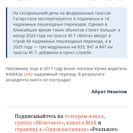
ВОДНЫЕ ВИДЫ СПОРТА
ОБРАЗОВАНИЕ
На сегодняшний день на федеральных трассах
ХОККЕЙ С МЯЧОМ
ПРОИСШЕСТВИЯ
Татарстана эксплуатируется 4 подземных и 14
надземных пешеходных переходов. Однако в
ближайшее время таких объектов станет больше: к
концу 2024 года на трассе М-7 «Волга» введут в
строй 44 надземных пешеходных перехода, а в
2025 году — три модульных на 833, 841 и 847 км
трассы М-7, добавили в пресс-службе.
Напомним, еще в 2017 году возле поселка Урняк водитель
КАМАЗа
снес
надземный переход. В результате
инцидента никто не пострадал.
Айрат Назипов
Подписывайтесь на
телеграм-канал
,
группу «ВКонтакте»
,
канал в MAX
и
страницу в «Одноклассниках»
«Реального