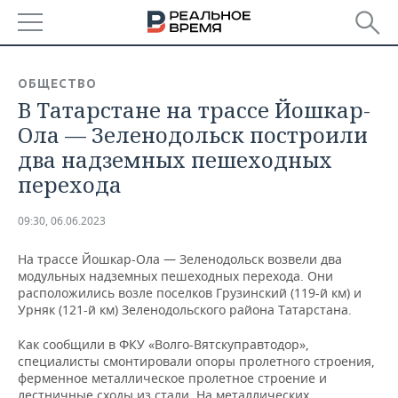
РЕГИОНЫ
ОБЩЕСТВО
В Татарстане на трассе Йошкар-
БАШКОРТОСТАН
НОВОСТИ
Ола — Зеленодольск построили
ТАТАРСТАН
АНАЛИТИКА
два надземных пешеходных
перехода
УДМУРТИЯ
НОВОСТИ АНАЛИТИКИ
ЭКОНОМИКА
09:30, 06.06.2023
ДЕКЛАРАЦИИ О ДОХОДАХ
НОВОСТИ ЭКОНОМИКИ
ПРОМЫШЛЕННОСТЬ
На трассе Йошкар-Ола — Зеленодольск возвели два
КОРОЛИ ГОСЗАКАЗА ПФО
ФИНАНСЫ
НОВОСТИ
НЕДВИЖИМОСТЬ
модульных надземных пешеходных перехода. Они
ПРОМЫШЛЕННОСТИ
расположились возле поселков Грузинский (119-й км) и
ВУЗЫ ТАТАРСТАНА
БАНКИ
НОВОСТИ НЕДВИЖИМОСТИ
АВТО
Урняк (121-й км) Зеленодольского района Татарстана.
АГРОПРОМ
Как сообщили в ФКУ «Волго-Вятскуправтодор»,
КОМУ ПРИНАДЛЕЖАТ
БЮДЖЕТ
НОВОСТИ АВТО
БИЗНЕС
специалисты смонтировали опоры пролетного строения,
ТОРГОВЫЕ ЦЕНТРЫ
МАШИНОСТРОЕНИЕ
ТАТАРСТАНА
ферменное металлическое пролетное строение и
ИНВЕСТИЦИИ
НОВОСТИ БИЗНЕСА
ТЕХНОЛОГИИ
лестничные сходы из стали. На металлических