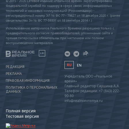
© 2015 - 2026 Сетевое издание «Реальное время» Зарегистрировано
Федеральной службой по надзору в сфере связи, информационных
технологий и массовых коммуникаций (Роскомнадзор) –
регистрационный номер ЭЛ № ФС 77 - 79627 от 18 декабря 2020 г. (ранее
свидетельство Эл № ФС 77-59331 от 18 сентября 2014 г.)
Использование материалов Реального Времени разрешено только с
предварительного согласия правообладателей, упоминание сайта и
прямая гиперссылка обязательны при частичном или полном
воспроизведении материалов.
18+
RU
EN
РЕДАКЦИЯ
РЕКЛАМА
Учредитель ООО «Реальное
ПРАВОВАЯ ИНФОРМАЦИЯ
время»
Главный редактор Саушина А.А.
ПОЛИТИКА О ПЕРСОНАЛЬНЫХ
Телефон редакции: +7 (843) 222-
ДАННЫХ
90-80
info@realnoevremya.ru
Полная версия
Тестовая версия