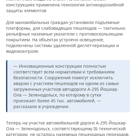
НЕФТЕХИМИЯ
конструкциях применена технология антикоррозийной
защиты элементов.
РОЗНИЧНАЯ ТОРГОВЛЯ
НОВОСТИ ТЕХНОЛОГИЙ
МЕРОПРИЯТИЯ
НЕФТЬ
Для маломобильных граждан установили подъемные
ТРАНСПОРТ
IT
НОВОСТИ МЕРОПРИЯТИЙ
СПОРТ
платформы, для слабовидящих пешеходов — тактильно-
ОПК
рельефные наземные указатели с противоскользящим
УСЛУГИ
МЕДИА
ВЫЕЗДНАЯ РЕДАКЦИЯ
НОВОСТИ СПОРТА
ОБЩЕСТВО
покрытием. На объектах устроено освещение,
ЭНЕРГЕТИКА
подключены системы удаленной диспетчеризации и
видеоконтроля.
ТЕЛЕКОММУНИКАЦИИ
БИЗНЕС-БРАНЧИ
ФУТБОЛ
НОВОСТИ ОБЩЕСТВА
ФОТОГАЛЕРЕЯ
— Инновационные конструкции полностью
ONLINE-КОНФЕРЕНЦИИ
ХОККЕЙ
ВЛАСТЬ
СЮЖЕТЫ
соответствует всем нормативам и требованиям
безопасности. Сооружения помогут исключить
ОТКРЫТАЯ ЛЕКЦИЯ
БАСКЕТБОЛ
ИНФРАСТРУКТУРА
СПРАВОЧНИК
аварии с участием пешеходов на одном из самых
загруженных участков автодороги А-295 Йошкар-
ВОЛЕЙБОЛ
ИСТОРИЯ
СПИСОК ПЕРСОН
Ола — Зеленодольск, по которому в сутки
ПОЛНАЯ ВЕРСИЯ
проезжает более 45 тыс. автомобилей, —
рассказали в учреждении.
КИБЕРСПОРТ
КУЛЬТУРА
СПИСОК КОМПАНИЙ
Теперь на участке автомобильной дороги А-295 Йошкар-
ФИГУРНОЕ КАТАНИЕ
МЕДИЦИНА
Ола — Зеленодольск, соответствующему IБ технической
категории, не осталось наземных пешеходных переходов.