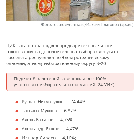
НЕФТЕХИМИЯ
РОЗНИЧНАЯ ТОРГОВЛЯ
НОВОСТИ ТЕХНОЛОГИЙ
МЕРОПРИЯТИЯ
НЕФТЬ
Фото: realnoevremya.ru/Максим Платонов (архив)
ТРАНСПОРТ
IT
НОВОСТИ МЕРОПРИЯТИЙ
СПОРТ
ОПК
УСЛУГИ
МЕДИА
ВЫЕЗДНАЯ РЕДАКЦИЯ
НОВОСТИ СПОРТА
ОБЩЕСТВО
ЭНЕРГЕТИКА
ЦИК Татарстана подвел предварительные итоги
голосования на дополнительных выборах депутата
ТЕЛЕКОММУНИКАЦИИ
БИЗНЕС-БРАНЧИ
ФУТБОЛ
НОВОСТИ ОБЩЕСТВА
ФОТОГАЛЕРЕЯ
Госсовета республики по Электротехническому
одномандатному избирательному округу №20.
ONLINE-КОНФЕРЕНЦИИ
ХОККЕЙ
ВЛАСТЬ
СЮЖЕТЫ
Подсчет бюллетеней завершили все 100%
ОТКРЫТАЯ ЛЕКЦИЯ
БАСКЕТБОЛ
ИНФРАСТРУКТУРА
СПРАВОЧНИК
участковых избирательных комиссий (24 УИК):
ВОЛЕЙБОЛ
ИСТОРИЯ
СПИСОК ПЕРСОН
ПОЛНАЯ ВЕРСИЯ
Руслан Нигматулин — 74,44%;
Татьяна Мухина — 6,87%;
КИБЕРСПОРТ
КУЛЬТУРА
СПИСОК КОМПАНИЙ
Адель Вахитов — 4,75%;
ФИГУРНОЕ КАТАНИЕ
МЕДИЦИНА
Александр Быков — 4,47%;
Ильнар Сираев — 4,16%;