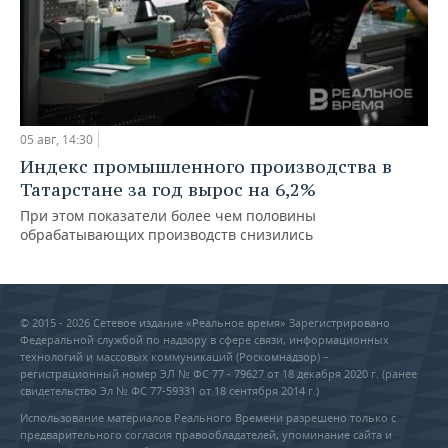
05 авг, 14:30
Индекс промышленного производства в
Татарстане за год вырос на 6,2%
При этом показатели более чем половины
обрабатывающих производств снизились
© 2015 - 2026 Сетевое издание «Реальное время» Зарегистрировано
Федеральной службой по надзору в сфере связи, информационных
технологий и массовых коммуникаций (Роскомнадзор) –
регистрационный номер ЭЛ № ФС 77 - 79627 от 18 декабря 2020 г. (ранее
свидетельство Эл № ФС 77-59331 от 18 сентября 2014 г.)
Использование материалов Реального Времени разрешено только с
предварительного согласия правообладателей, упоминание сайта и