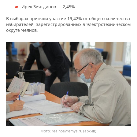
ВОДНЫЕ ВИДЫ СПОРТА
ОБРАЗОВАНИЕ
Ирек Зиятдинов — 2,45%.
ХОККЕЙ С МЯЧОМ
ПРОИСШЕСТВИЯ
В выборах приняли участие 19,42% от общего количества
избирателей, зарегистрированных в Электротехническом
округе Челнов.
Фото: realnoevremya.ru (архив)