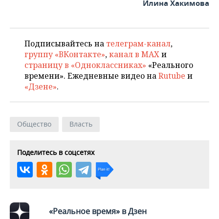
ВОДНЫЕ ВИДЫ СПОРТА
ОБРАЗОВАНИЕ
Илина Хакимова
ХОККЕЙ С МЯЧОМ
ПРОИСШЕСТВИЯ
Подписывайтесь на
телеграм-канал
,
группу «ВКонтакте»
,
канал в MAX
и
страницу в «Одноклассниках»
«Реального
времени». Ежедневные видео на
Rutube
и
«Дзене»
.
Общество
Власть
Поделитесь в соцсетях
«Реальное время» в Дзен