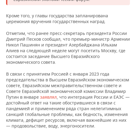
НЕФТЕХИМИЯ
РОЗНИЧНАЯ ТОРГОВЛЯ
НОВОСТИ ТЕХНОЛОГИЙ
МЕРОПРИЯТИЯ
Кроме того, у главы государства запланирована
НЕФТЬ
церемония вручения государственных наград.
ТРАНСПОРТ
IT
НОВОСТИ МЕРОПРИЯТИЙ
СПОРТ
ОПК
Отметим, что ранее пресс-секретарь президента России
Дмитрий Песков сообщал, что премьер-министр Армении
УСЛУГИ
МЕДИА
ВЫЕЗДНАЯ РЕДАКЦИЯ
НОВОСТИ СПОРТА
ОБЩЕСТВО
ЭНЕРГЕТИКА
Никол Пашинян и президент Азербайджана Ильхам
Алиев на следующей неделе могут посетить Москву, где
ТЕЛЕКОММУНИКАЦИИ
БИЗНЕС-БРАНЧИ
ФУТБОЛ
НОВОСТИ ОБЩЕСТВА
ФОТОГАЛЕРЕЯ
состоится заседание Высшего Евразийского
экономического совета.
ONLINE-КОНФЕРЕНЦИИ
ХОККЕЙ
ВЛАСТЬ
СЮЖЕТЫ
В связи с принятием Россией с января 2023 года
председательства в Высшем Евразийском экономическом
ОТКРЫТАЯ ЛЕКЦИЯ
БАСКЕТБОЛ
ИНФРАСТРУКТУРА
СПРАВОЧНИК
совете, Евразийском межправительственном совете и
Совете Евразийской экономической комиссии Владимир
ВОЛЕЙБОЛ
ИСТОРИЯ
СПИСОК ПЕРСОН
ПОЛНАЯ ВЕРСИЯ
Путин в январе
заявлял
, что интеграция России и ЕАЭС —
достойный ответ на такие обострившиеся в связи с
пандемией и применением ряда стран нелегитимных
КИБЕРСПОРТ
КУЛЬТУРА
СПИСОК КОМПАНИЙ
санкций глобальные проблемы, как бедность, изменения
климата, дефицит ресурсов, включая важнейшие из них
ФИГУРНОЕ КАТАНИЕ
МЕДИЦИНА
— продовольствие, воду, энергоносители.