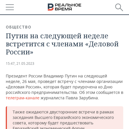
РЕГИОНЫ
ОБЩЕСТВО
Путин на следующей неделе
БАШКОРТОСТАН
НОВОСТИ
встретится с членами «Деловой
ТАТАРСТАН
АНАЛИТИКА
России»
УДМУРТИЯ
НОВОСТИ АНАЛИТИКИ
ЭКОНОМИКА
15:47, 21.05.2023
ДЕКЛАРАЦИИ О ДОХОДАХ
НОВОСТИ ЭКОНОМИКИ
ПРОМЫШЛЕННОСТЬ
Президент России Владимир Путин на следующей
неделе, 26 мая, проведет встречу с членами организации
КОРОЛИ ГОСЗАКАЗА ПФО
ФИНАНСЫ
НОВОСТИ
НЕДВИЖИМОСТЬ
«Деловая Россия», которая будет приурочена ко Дню
ПРОМЫШЛЕННОСТИ
российского предпринимательства. Об этом сообщается в
телеграм-канале
журналиста Павла Зарубина.
ВУЗЫ ТАТАРСТАНА
БАНКИ
НОВОСТИ НЕДВИЖИМОСТИ
АВТО
АГРОПРОМ
Также ожидаются двусторонние встречи в рамках
КОМУ ПРИНАДЛЕЖАТ
БЮДЖЕТ
НОВОСТИ АВТО
БИЗНЕС
ТОРГОВЫЕ ЦЕНТРЫ
МАШИНОСТРОЕНИЕ
заседания Высшего Евразийского экономического
ТАТАРСТАНА
совета, которому будет предшествовать
ИНВЕСТИЦИИ
НОВОСТИ БИЗНЕСА
ТЕХНОЛОГИИ
Евразийский экономический форум.