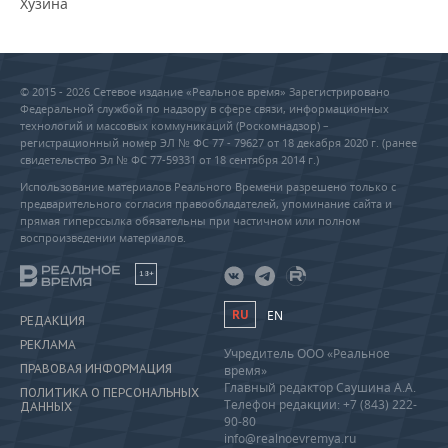
Хузина
© 2015 - 2026 Сетевое издание «Реальное время» Зарегистрировано
Федеральной службой по надзору в сфере связи, информационных
технологий и массовых коммуникаций (Роскомнадзор) –
регистрационный номер ЭЛ № ФС 77 - 79627 от 18 декабря 2020 г. (ранее
свидетельство Эл № ФС 77-59331 от 18 сентября 2014 г.)
Использование материалов Реального Времени разрешено только с
предварительного согласия правообладателей, упоминание сайта и
прямая гиперссылка обязательны при частичном или полном
воспроизведении материалов.
18+
RU
EN
РЕДАКЦИЯ
РЕКЛАМА
Учредитель ООО «Реальное
ПРАВОВАЯ ИНФОРМАЦИЯ
время»
Главный редактор Саушина А.А.
ПОЛИТИКА О ПЕРСОНАЛЬНЫХ
Телефон редакции: +7 (843) 222-
ДАННЫХ
90-80
info@realnoevremya.ru