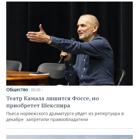
Общество
00:00
Театр Камала лишится Фоссе, но
приобретет Шекспира
Пьеса норвежского драматурга уйдет из репертуара в
декабре: запретили правообладатели