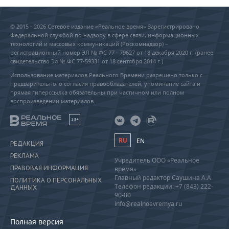
© 2015 - 2026 Сетевое издание «Реальное время» Зарегистрировано
Федеральной службой по надзору в сфере связи, информационных
технологий и массовых коммуникаций (Роскомнадзор) –
регистрационный номер ЭЛ № ФС 77 - 79627 от 18 декабря 2020 г. (ранее
свидетельство Эл № ФС 77-59331 от 18 сентября 2014 г.)
Использование материалов Реального Времени разрешено только с
предварительного согласия правообладателей, упоминание сайта и
прямая гиперссылка обязательны при частичном или полном
воспроизведении материалов.
18+
RU
EN
РЕДАКЦИЯ
РЕКЛАМА
Учредитель ООО «Реальное
ПРАВОВАЯ ИНФОРМАЦИЯ
время»
Главный редактор Саушина А.А.
ПОЛИТИКА О ПЕРСОНАЛЬНЫХ
Телефон редакции: +7 (843) 222-
ДАННЫХ
90-80
info@realnoevremya.ru
Полная версия