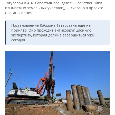
ВОДНЫЕ ВИДЫ СПОРТА
ОБРАЗОВАНИЕ
Тугулевой и А.А. Севастьянова (далее — собственники
изымаемых земельных участков), — сказано в проекте
ХОККЕЙ С МЯЧОМ
ПРОИСШЕСТВИЯ
постановления.
Постановление Кабмина Татарстана еще не
принято. Оно проходит антикоррупционную
экспертизу, которая должна завершиться уже
сегодня.