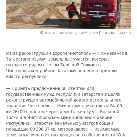
НЕФТЕХИМИЯ
РОЗНИЧНАЯ ТОРГОВЛЯ
НОВОСТИ ТЕХНОЛОГИЙ
МЕРОПРИЯТИЯ
НЕФТЬ
ТРАНСПОРТ
IT
НОВОСТИ МЕРОПРИЯТИЙ
СПОРТ
ОПК
Фото: realnoevremya.ru/Максим Платонов (архив)
УСЛУГИ
МЕДИА
ВЫЕЗДНАЯ РЕДАКЦИЯ
НОВОСТИ СПОРТА
ОБЩЕСТВО
ЭНЕРГЕТИКА
Из-за реконструкции дороги Чистополь — Нижнекамск в
ТЕЛЕКОММУНИКАЦИИ
БИЗНЕС-БРАНЧИ
ФУТБОЛ
НОВОСТИ ОБЩЕСТВА
ФОТОГАЛЕРЕЯ
Татарстане изымут земельные участки, которые
находятся рядом с селом Большой Толкиш в
ONLINE-КОНФЕРЕНЦИИ
ХОККЕЙ
ВЛАСТЬ
СЮЖЕТЫ
Чистопольском районе. К такому решению пришли
власти республики:
ОТКРЫТАЯ ЛЕКЦИЯ
БАСКЕТБОЛ
ИНФРАСТРУКТУРА
СПРАВОЧНИК
— Принять предложение об изъятии для
государственных нужд Республики Татарстан в целях
ВОЛЕЙБОЛ
ИСТОРИЯ
СПИСОК ПЕРСОН
ПОЛНАЯ ВЕРСИЯ
реконструкции автомобильной дороги регионального
значения Чистополь — Нижнекамск, участок км 24+00 —
КИБЕРСПОРТ
КУЛЬТУРА
СПИСОК КОМПАНИЙ
км 26+00 с мостом через реку Толкишку у с. Большой
Толкиш в Чистопольском муниципальном районе
Республики Татарстан земельных участков общей
ФИГУРНОЕ КАТАНИЕ
МЕДИЦИНА
площадью 69 398,37 кв. метров (далее — изымаемые
земельные участки), находящихся в собственности Ю.А.