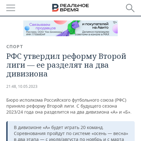
РЕГИОНЫ
БАШКОРТОСТАН
НОВОСТИ
СПОРТ
ТАТАРСТАН
АНАЛИТИКА
РФС утвердил реформу Второй
лиги — ее разделят на два
УДМУРТИЯ
НОВОСТИ АНАЛИТИКИ
ЭКОНОМИКА
дивизиона
ДЕКЛАРАЦИИ О ДОХОДАХ
НОВОСТИ ЭКОНОМИКИ
ПРОМЫШЛЕННОСТЬ
21:48, 10.05.2023
КОРОЛИ ГОСЗАКАЗА ПФО
ФИНАНСЫ
НОВОСТИ
НЕДВИЖИМОСТЬ
ПРОМЫШЛЕННОСТИ
Бюро исполкома Российского футбольного союза (РФС)
приняло реформу Второй лиги. С будущего сезона
ВУЗЫ ТАТАРСТАНА
БАНКИ
НОВОСТИ НЕДВИЖИМОСТИ
АВТО
2023/24 года она разделится на два дивизиона «А» и «Б».
АГРОПРОМ
КОМУ ПРИНАДЛЕЖАТ
БЮДЖЕТ
НОВОСТИ АВТО
БИЗНЕС
В дивизионе «А» будет играть 20 команд.
ТОРГОВЫЕ ЦЕНТРЫ
МАШИНОСТРОЕНИЕ
ТАТАРСТАНА
Соревнования пройдут по системе «осень — весна»
ИНВЕСТИЦИИ
НОВОСТИ БИЗНЕСА
ТЕХНОЛОГИИ
в два этапа — с июля/августа по ноябрь и с марта