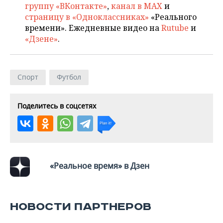
ВОДНЫЕ ВИДЫ СПОРТА
ОБРАЗОВАНИЕ
группу «ВКонтакте»
,
канал в MAX
и
страницу в «Одноклассниках»
«Реального
ХОККЕЙ С МЯЧОМ
ПРОИСШЕСТВИЯ
времени». Ежедневные видео на
Rutube
и
«Дзене»
.
Спорт
Футбол
Поделитесь в соцсетях
«Реальное время» в Дзен
НОВОСТИ ПАРТНЕРОВ