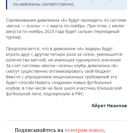
НЕФТЕХИМИЯ
по май/июнь соответственно.
РОЗНИЧНАЯ ТОРГОВЛЯ
НОВОСТИ ТЕХНОЛОГИЙ
МЕРОПРИЯТИЯ
НЕФТЬ
Соревнования дивизиона «Б» будут проходить по системе
ТРАНСПОРТ
IT
НОВОСТИ МЕРОПРИЯТИЙ
СПОРТ
«весна — осень» — с марта по ноябрь. При этом, с июля/
ОПК
августа по ноябрь 2023 года будет сыгран переходный
турнир.
УСЛУГИ
МЕДИА
ВЫЕЗДНАЯ РЕДАКЦИЯ
НОВОСТИ СПОРТА
ОБЩЕСТВО
ЭНЕРГЕТИКА
Предполагается, что в дивизионе «А» лидеры будут
ТЕЛЕКОММУНИКАЦИИ
БИЗНЕС-БРАНЧИ
ФУТБОЛ
НОВОСТИ ОБЩЕСТВА
ФОТОГАЛЕРЕЯ
играть друг с другом четыре раза за сезон, уменьшится
количество матчей, не имеющих турнирного значения.
За счет системы «весна—осень» клубы дивизиона «Б»
ONLINE-КОНФЕРЕНЦИИ
ХОККЕЙ
ВЛАСТЬ
СЮЖЕТЫ
смогут существенно оптимизировать свой бюджет.
Вместе с упрощением лицензионных требований это
ОТКРЫТАЯ ЛЕКЦИЯ
БАСКЕТБОЛ
ИНФРАСТРУКТУРА
СПРАВОЧНИК
будет способствовать созданию новых футбольных
клубов, в том числе на базе школ-участниц Юношеской
ВОЛЕЙБОЛ
ИСТОРИЯ
СПИСОК ПЕРСОН
ПОЛНАЯ ВЕРСИЯ
футбольной лиги, подчеркнули в РФС.
Айрат Назипов
КИБЕРСПОРТ
КУЛЬТУРА
СПИСОК КОМПАНИЙ
ФИГУРНОЕ КАТАНИЕ
МЕДИЦИНА
Подписывайтесь на
телеграм-канал
,