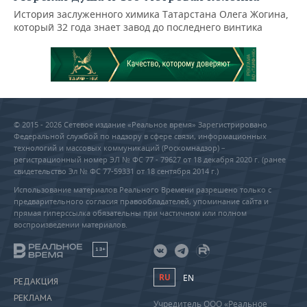
История заслуженного химика Татарстана Олега Жогина,
который 32 года знает завод до последнего винтика
© 2015 - 2026 Сетевое издание «Реальное время» Зарегистрировано
Федеральной службой по надзору в сфере связи, информационных
технологий и массовых коммуникаций (Роскомнадзор) –
регистрационный номер ЭЛ № ФС 77 - 79627 от 18 декабря 2020 г. (ранее
свидетельство Эл № ФС 77-59331 от 18 сентября 2014 г.)
Использование материалов Реального Времени разрешено только с
предварительного согласия правообладателей, упоминание сайта и
прямая гиперссылка обязательны при частичном или полном
воспроизведении материалов.
18+
RU
EN
РЕДАКЦИЯ
РЕКЛАМА
Учредитель ООО «Реальное