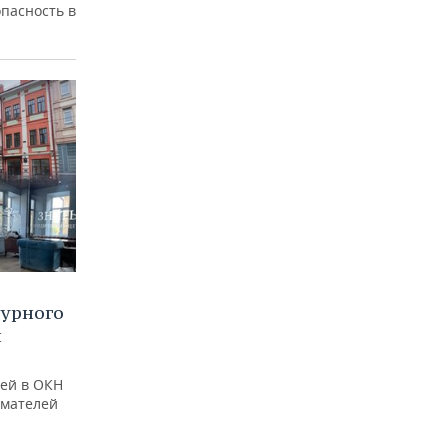
пасность в
турного
и
ей в ОКН
имателей