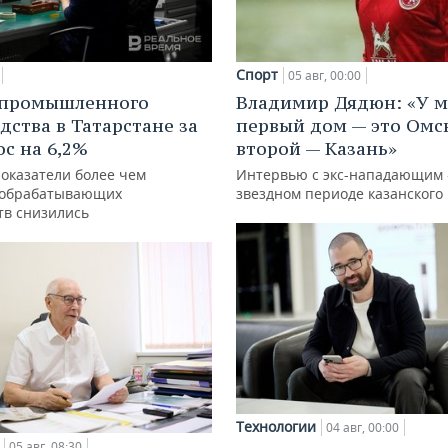
Спорт
05 авг, 00:00
 промышленного
Владимир Дядюн: «У 
дства в Татарстане за
первый дом — это Омск
ос на 6,2%
второй — Казань»
показатели более чем
Интервью с экс-нападающим 
 обрабатывающих
звездном периоде казанского 
тв снизились
Технологии
04 авг, 00:00
05 авг, 08:30