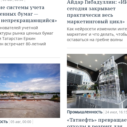
Айдар Гибадуллин: «И
ие системы учета
сегодня закрывает
енных бумаг —
практически весь
с непрекращающийся»
маркетинговый цикл»
снователей учетной
Как нейросети изменили инте
ктуры рынка ценных бумаг
маркетинг и что делать, чтоб
и Татарстан Еркин
оставаться на гребне волны
ин встречает 80-летний
Промышленность
24 июл, 16:1
«Татнефть» превращае
ость
05 авг, 00:00
отходы в реагент для