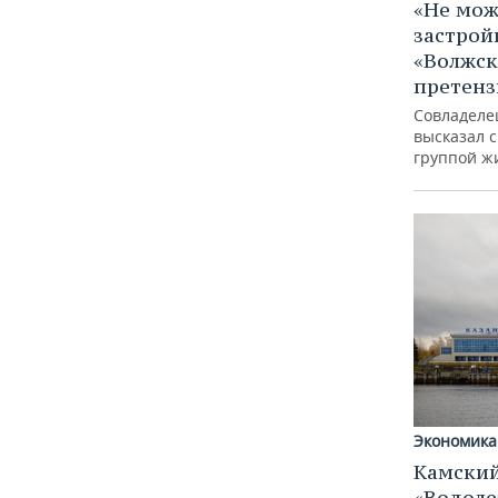
«Не мож
застрой
«Волжск
претен
Совладеле
высказал 
группой ж
Экономика
Камский
«Водоле