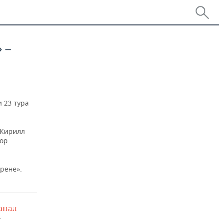
 –
 23 тура
 Кирилл
гор
рене».
анал