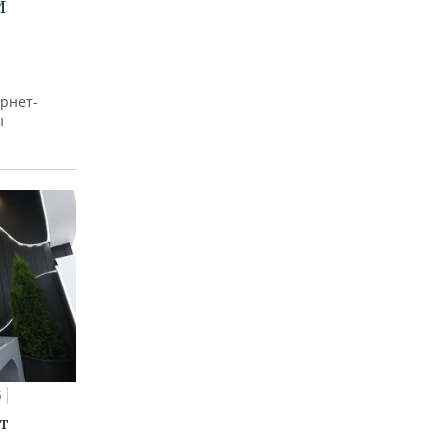
И
рнет-
ы
5
т