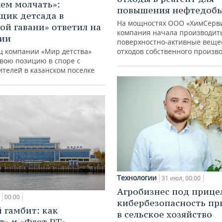
ем молчать»:
повышения нефтедоб
щик детсада в
На мощностях ООО «ХимСерв
ой гавани» ответил на
компания начала производит
зии
поверхностно-активные веще
ц компании «Мир детства»
отходов собственного произв
свою позицию в споре с
ителей в казанском поселке
Технологии
31 июл, 00:00
Агробизнес под прице
00:00
кибербезопасность пр
 гамбит: как
в сельское хозяйство
т» и «Флот РТ»