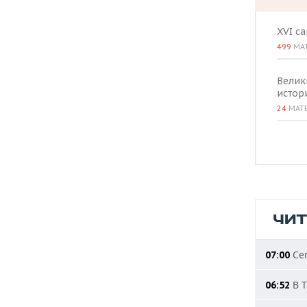
ВОДНЫЕ ВИДЫ СПОРТА
ОБРАЗОВАНИЕ
XVI с
ХОККЕЙ С МЯЧОМ
ПРОИСШЕСТВИЯ
499
МА
Велик
истор
24
МАТ
ЧИ
Сег
07:00
В Т
06:52