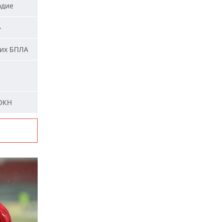
одие
»
ких БПЛА
 ОКН