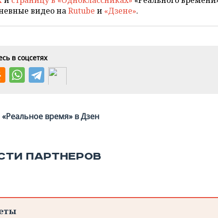
X
и
страницу в «Одноклассниках»
«Реального времени»
невные видео на
Rutube
и
«Дзене»
.
сь в соцсетях
«Реальное время» в Дзен
СТИ ПАРТНЕРОВ
еты