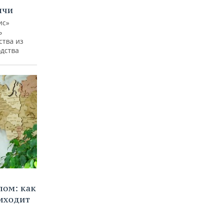
ычи
ис»
ь
ства из
одства
лом: как
иходит