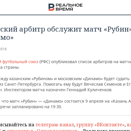
ский арбитр обслужит матч «Рубин»
амо»
2016
й футбольный союз
(РФС) опубликовал список арбитров на матчи
а страны.
ежду казанским «Рубином» и московским «Динамо» будет судить
з Санкт-Петербурга. Помогать ему будут Вячеслав Семенов и Е
н. Инспектором матча назначен Геннадий Куличенков.
что матч «Рубин» — «Динамо» состоится 9 апреля на «Казань А
тречи запланировано на 19:30.
НА
исывайтесь на
телеграм-канал
,
группу «ВКонтакте»
,
к