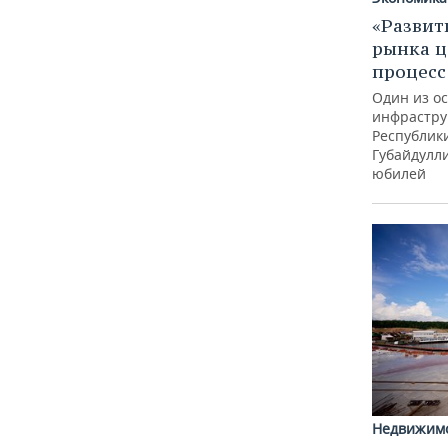
«Развит
рынка ц
процес
Один из о
инфрастру
Республик
Губайдулл
юбилей
Недвижим