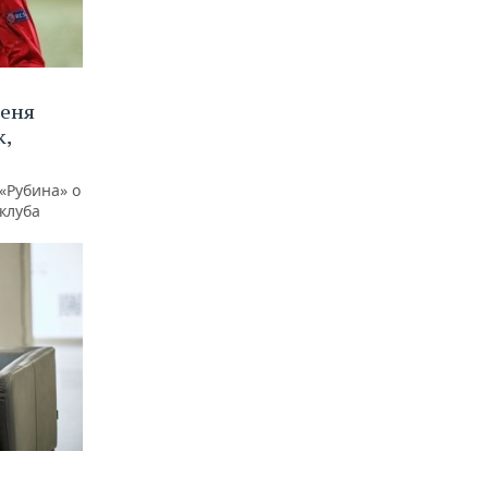
меня
,
«Рубина» о
клуба