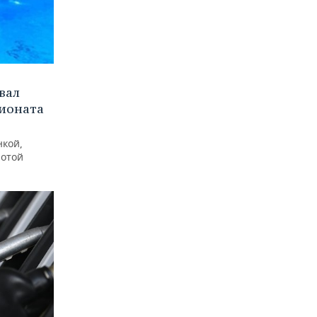
вал
пионата
нкой,
лотой