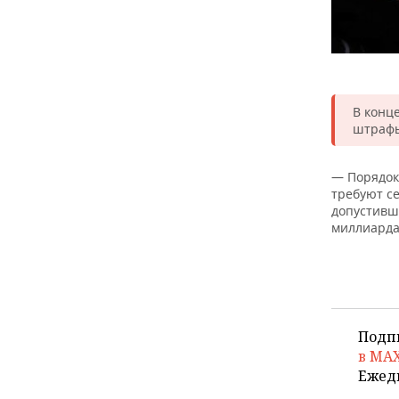
В конц
штрафы
— Порядок
требуют с
допустивш
миллиарда
Подп
в MA
Ежед