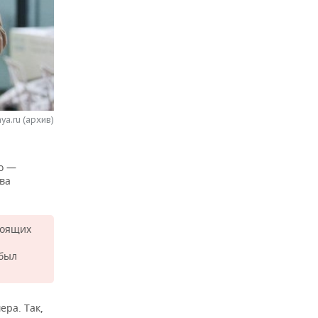
ya.ru (архив)
то —
ва
тоящих
 был
ра. Так,