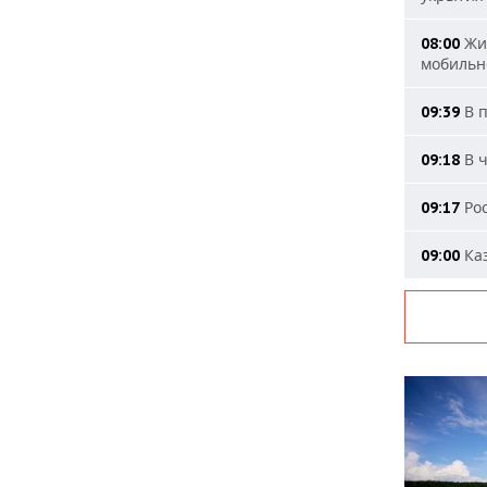
Жит
08:00
мобильн
В п
09:39
В ч
09:18
Рос
09:17
Каз
09:00