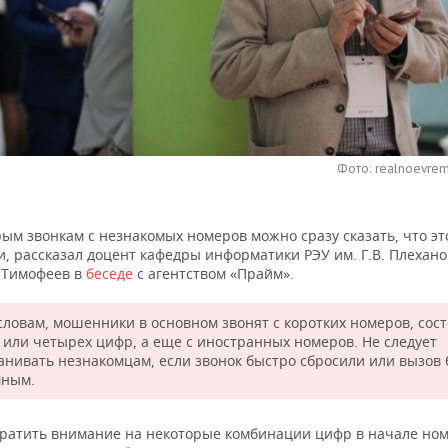
Фото: realnoevrem
ым звонкам с незнакомых номеров можно сразу сказать, что э
, рассказал доцент кафедры информатики РЭУ им. Г.В. Плехано
 Тимофеев в
беседе
с агентством «Прайм».
 словам, мошенники в основном звонят с коротких номеров, сос
х или четырех цифр, а еще с иностранных номеров. Не следует
анивать незнакомцам, если звонок быстро сбросили или вызов
мным.
братить внимание на некоторые комбинации цифр в начале номе