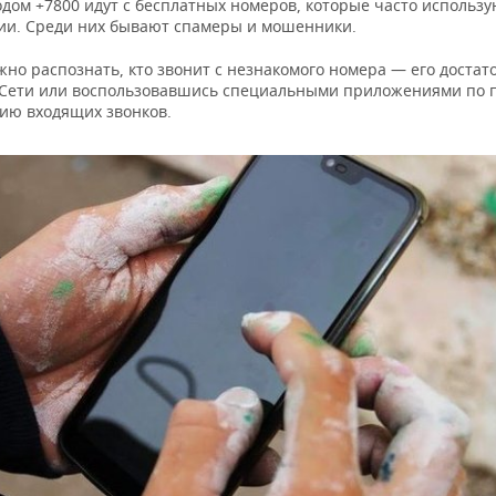
одом +7800 идут с бесплатных номеров, которые часто использ
ии. Среди них бывают спамеры и мошенники.
но распознать, кто звонит с незнакомого номера — его достат
 Сети или воспользовавшись специальными приложениями по 
ию входящих звонков.