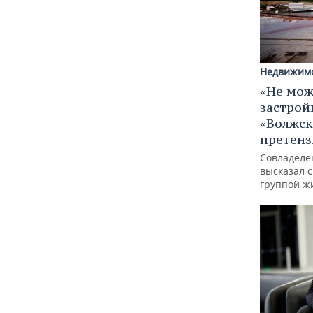
Недвижим
«Не мож
застрой
«Волжск
претен
Совладеле
высказал 
группой ж