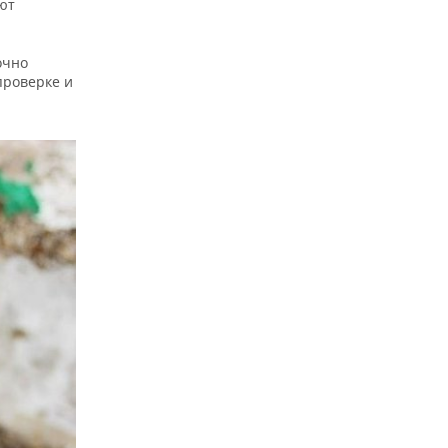
уют
очно
проверке и