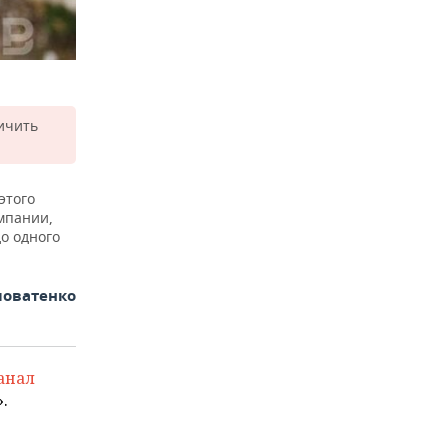
ичить
этого
мпании,
о одного
ловатенко
анал
.