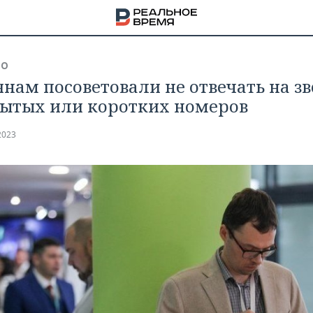
ВО
янам посоветовали не отвечать на з
рытых или коротких номеров
2023
НА