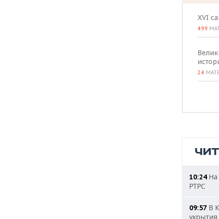
XVI с
499
МА
Велик
истор
24
МАТ
ЧИ
На 
10:24
РТРС
В К
09:57
укрытия