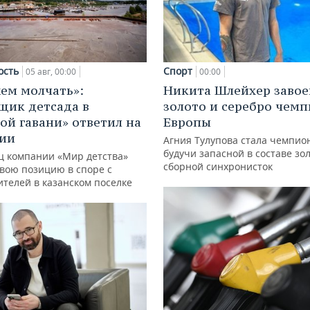
ость
Спорт
05 авг, 00:00
00:00
ем молчать»:
Никита Шлейхер завое
щик детсада в
золото и серебро чем
ой гавани» ответил на
Европы
зии
Агния Тулупова стала чемпио
будучи запасной в составе зо
ц компании «Мир детства»
сборной синхронисток
свою позицию в споре с
ителей в казанском поселке