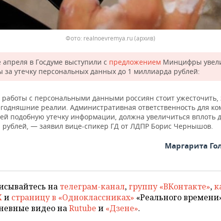
Фото: realnoevremya.ru (архив)
е апреля в Госдуме выступили с
предложением
Минцифры увел
 за утечку персональных данных до 1 миллиарда рублей:
 работы с персональными данными россиян стоит ужесточить, 
егодняшние реалии. Административная ответственность для ко
ей подобную утечку информации, должна увеличиться вплоть д
 рублей, — заявил вице-спикер ГД от ЛДПР Борис Чернышов.
Маргарита Го
исывайтесь на
телеграм-канал
,
группу «ВКонтакте»
,
к
X
и
страницу в «Одноклассниках»
«Реального времени»
невные видео на
Rutube
и
«Дзене»
.