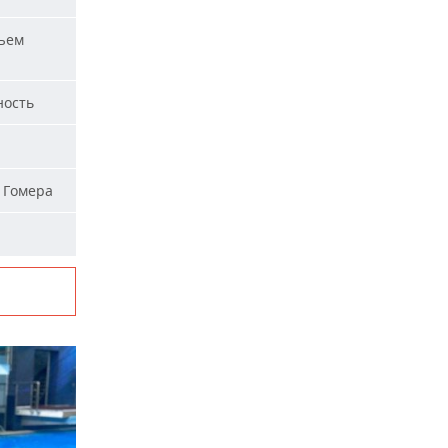
ъем
ность
 Гомера