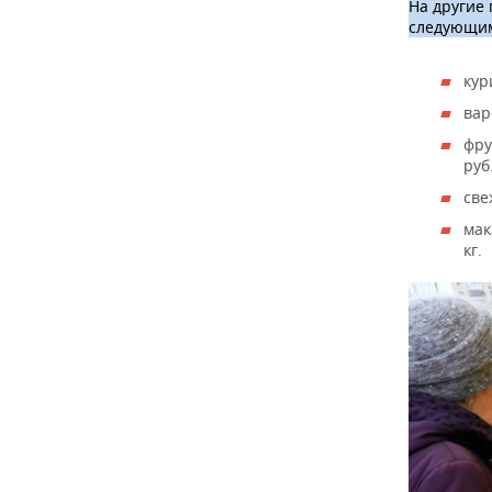
ВОДНЫЕ ВИДЫ СПОРТА
ОБРАЗОВАНИЕ
На другие
следующим
ХОККЕЙ С МЯЧОМ
ПРОИСШЕСТВИЯ
кур
вар
фру
руб.
све
мак
кг.