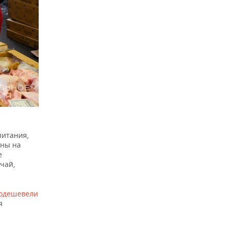
питания,
ены на
е
чай,
одешевели
я