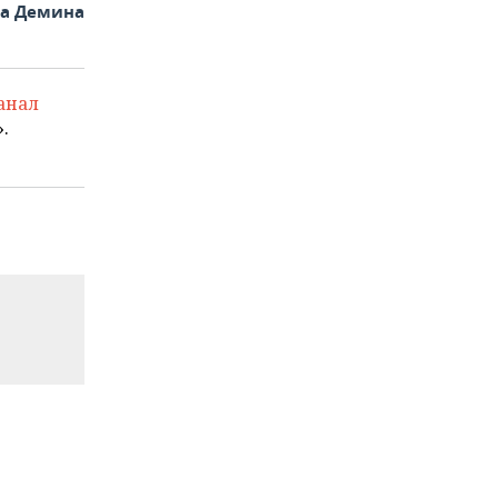
на Демина
анал
.