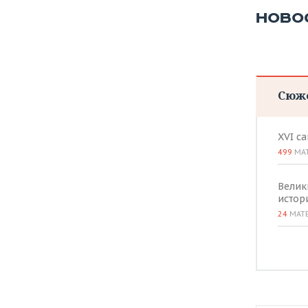
НОВО
Сюж
XVI с
499
МА
Велик
истор
24
МАТ