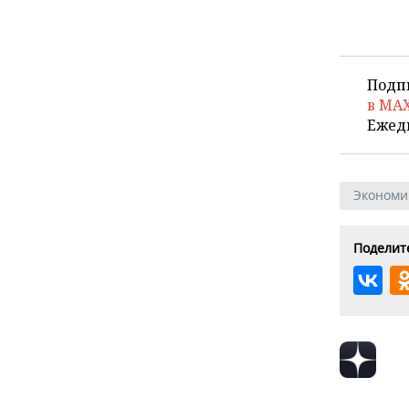
Подп
в MA
Ежед
Экономи
Поделите