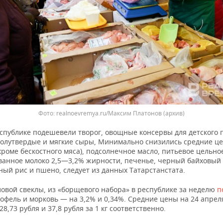
Фото: realnoevremya.ru/Максим Платонов (архив)
еспублике подешевели творог, овощные консервы для детского 
полутвердые и мягкие сыры, Минимально снизились средние ц
кроме бескостного мяса), подсолнечное масло, питьевое цельно
ванное молоко 2,5—3,2% жирности, печенье, черный байховый 
ый рис и пшено, следует из данных Татарстанстата.
ловой свеклы, из «борщевого набора» в республике за неделю
п
офель и морковь — на 3,2% и 0,34%. Средние цены на 24 апрел
28,73 рубля и 37,8 рубля за 1 кг соответственно.