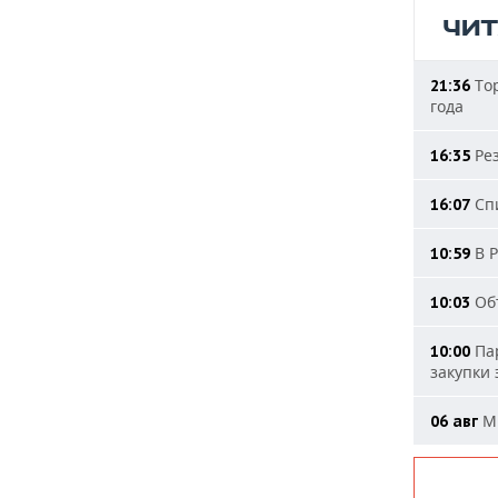
ЧИ
Тор
21:36
года
Рез
16:35
Спи
16:07
В Р
10:59
Объ
10:03
Пар
10:00
закупки
МИ
06 авг