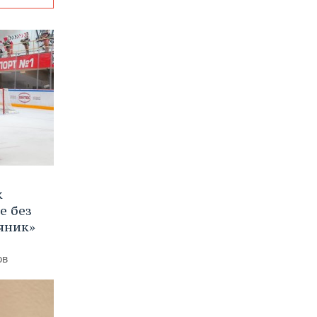
к
е без
яник»
ов