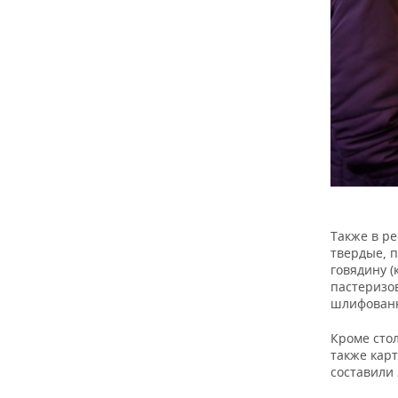
Также в р
твердые, 
говядину (
пастеризо
шлифованн
Кроме сто
также карт
составили 