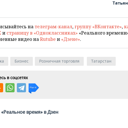
Татья
исывайтесь на
телеграм-канал
,
группу «ВКонтакте»
,
к
X
и
страницу в «Одноклассниках»
«Реального времени»
невные видео на
Rutube
и
«Дзене»
.
ка
Бизнес
Розничная торговля
Татарстан
сь в соцсетях
«Реальное время» в Дзен