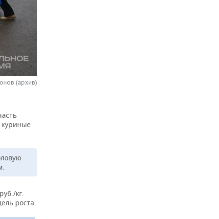
онов (архив)
часть
, куриные
оловую
м.
уб./кг.
ель роста.