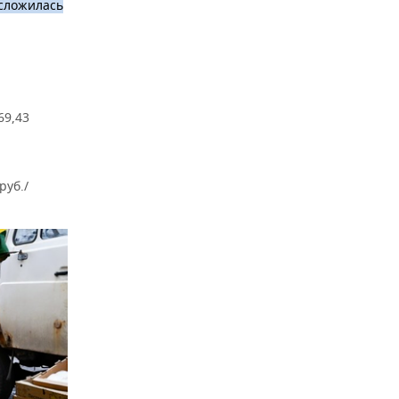
 сложилась
69,43
руб./