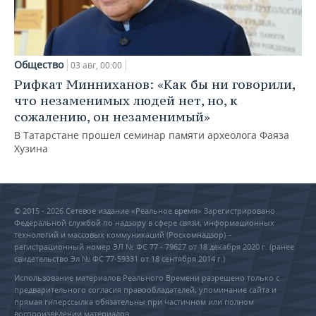
Общество
03 авг, 00:00
Рифкат Минниханов: «Как бы ни говорили,
что незаменимых людей нет, но, к
сожалению, он незаменимый»
В Татарстане прошел семинар памяти археолога Фаяза
Хузина
© 2015 - 2026 Сетевое издание «Реальное время» Зарегистрировано
Федеральной службой по надзору в сфере связи, информационных
технологий и массовых коммуникаций (Роскомнадзор) –
регистрационный номер ЭЛ № ФС 77 - 79627 от 18 декабря 2020 г. (ранее
свидетельство Эл № ФС 77-59331 от 18 сентября 2014 г.)
Использование материалов Реального Времени разрешено только с
предварительного согласия правообладателей, упоминание сайта и
прямая гиперссылка обязательны при частичном или полном
воспроизведении материалов.