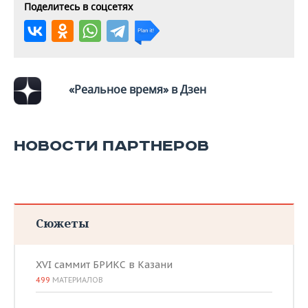
ВОДНЫЕ ВИДЫ СПОРТА
ОБРАЗОВАНИЕ
Поделитесь в соцсетях
ХОККЕЙ С МЯЧОМ
ПРОИСШЕСТВИЯ
«Реальное время» в Дзен
НОВОСТИ ПАРТНЕРОВ
Сюжеты
XVI саммит БРИКС в Казани
499
МАТЕРИАЛОВ