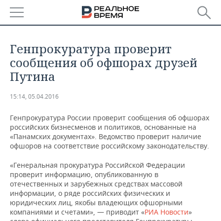
РЕГИОНЫ
Генпрокуратура проверит
БАШКОРТОСТАН
НОВОСТИ
сообщения об офшорах друзей
Путина
ТАТАРСТАН
АНАЛИТИКА
15:14, 05.04.2016
УДМУРТИЯ
НОВОСТИ АНАЛИТИКИ
ЭКОНОМИКА
Генпрокуратура России проверит сообщения об офшорах
ДЕКЛАРАЦИИ О ДОХОДАХ
НОВОСТИ ЭКОНОМИКИ
ПРОМЫШЛЕННОСТЬ
российских бизнесменов и политиков, основанные на
«Панамских документах». Ведомство проверит наличие
офшоров на соответствие российскому законодательству.
КОРОЛИ ГОСЗАКАЗА ПФО
ФИНАНСЫ
НОВОСТИ
НЕДВИЖИМОСТЬ
ПРОМЫШЛЕННОСТИ
«Генеральная прокуратура Российской Федерации
ВУЗЫ ТАТАРСТАНА
БАНКИ
НОВОСТИ НЕДВИЖИМОСТИ
АВТО
проверит информацию, опубликованную в
АГРОПРОМ
отечественных и зарубежных средствах массовой
информации, о ряде российских физических и
КОМУ ПРИНАДЛЕЖАТ
БЮДЖЕТ
НОВОСТИ АВТО
БИЗНЕС
ТОРГОВЫЕ ЦЕНТРЫ
МАШИНОСТРОЕНИЕ
юридических лиц, якобы владеющих офшорными
ТАТАРСТАНА
компаниями и счетами», — приводит «
РИА Новости
»
ИНВЕСТИЦИИ
НОВОСТИ БИЗНЕСА
ТЕХНОЛОГИИ