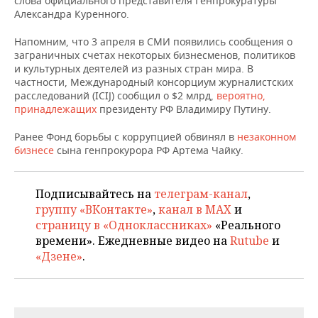
слова официального представителя Генпрокуратуры
НЕФТЕХИМИЯ
Александра Куренного.
РОЗНИЧНАЯ ТОРГОВЛЯ
НОВОСТИ ТЕХНОЛОГИЙ
МЕРОПРИЯТИЯ
НЕФТЬ
Напомним, что 3 апреля в СМИ появились сообщения о
заграничных счетах некоторых бизнесменов, политиков
ТРАНСПОРТ
IT
НОВОСТИ МЕРОПРИЯТИЙ
СПОРТ
и культурных деятелей из разных стран мира. В
ОПК
частности, Международный консорциум журналистских
УСЛУГИ
МЕДИА
ВЫЕЗДНАЯ РЕДАКЦИЯ
НОВОСТИ СПОРТА
ОБЩЕСТВО
расследований (ICIJ) сообщил о $2 млрд,
вероятно,
ЭНЕРГЕТИКА
принадлежащих
президенту РФ Владимиру Путину.
ТЕЛЕКОММУНИКАЦИИ
БИЗНЕС-БРАНЧИ
ФУТБОЛ
НОВОСТИ ОБЩЕСТВА
ФОТОГАЛЕРЕЯ
Ранее Фонд борьбы с коррупцией обвинял в
незаконном
бизнесе
сына генпрокурора РФ Артема Чайку.
ONLINE-КОНФЕРЕНЦИИ
ХОККЕЙ
ВЛАСТЬ
СЮЖЕТЫ
ОТКРЫТАЯ ЛЕКЦИЯ
БАСКЕТБОЛ
ИНФРАСТРУКТУРА
СПРАВОЧНИК
Подписывайтесь на
телеграм-канал
,
группу «ВКонтакте»
,
канал в MAX
и
ВОЛЕЙБОЛ
ИСТОРИЯ
СПИСОК ПЕРСОН
ПОЛНАЯ ВЕРСИЯ
страницу в «Одноклассниках»
«Реального
времени». Ежедневные видео на
Rutube
и
КИБЕРСПОРТ
КУЛЬТУРА
СПИСОК КОМПАНИЙ
«Дзене»
.
ФИГУРНОЕ КАТАНИЕ
МЕДИЦИНА