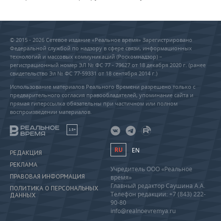
© 2015 - 2026 Сетевое издание «Реальное время» Зарегистрировано
Федеральной службой по надзору в сфере связи, информационных
технологий и массовых коммуникаций (Роскомнадзор) –
регистрационный номер ЭЛ № ФС 77 - 79627 от 18 декабря 2020 г. (ранее
свидетельство Эл № ФС 77-59331 от 18 сентября 2014 г.)
Использование материалов Реального Времени разрешено только с
предварительного согласия правообладателей, упоминание сайта и
прямая гиперссылка обязательны при частичном или полном
воспроизведении материалов.
18+
RU
EN
РЕДАКЦИЯ
РЕКЛАМА
Учредитель ООО «Реальное
ПРАВОВАЯ ИНФОРМАЦИЯ
время»
Главный редактор Саушина А.А.
ПОЛИТИКА О ПЕРСОНАЛЬНЫХ
Телефон редакции: +7 (843) 222-
ДАННЫХ
90-80
info@realnoevremya.ru