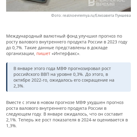
НЕФТЕХИМИЯ
РОЗНИЧНАЯ ТОРГОВЛЯ
НОВОСТИ ТЕХНОЛОГИЙ
МЕРОПРИЯТИЯ
НЕФТЬ
Фото: realnoevremya.ru/Елизавета Пуншева
ТРАНСПОРТ
IT
НОВОСТИ МЕРОПРИЯТИЙ
СПОРТ
ОПК
Международный валютный фонд улучшил прогноз по
УСЛУГИ
МЕДИА
ВЫЕЗДНАЯ РЕДАКЦИЯ
НОВОСТИ СПОРТА
ОБЩЕСТВО
росту валового внутреннего продукта России в 2023 году
ЭНЕРГЕТИКА
до 0,7%. Такие данные представлены в докладе
ТЕЛЕКОММУНИКАЦИИ
БИЗНЕС-БРАНЧИ
ФУТБОЛ
НОВОСТИ ОБЩЕСТВА
организации,
пишет
«Интерфакс».
ФОТОГАЛЕРЕЯ
ONLINE-КОНФЕРЕНЦИИ
ХОККЕЙ
ВЛАСТЬ
СЮЖЕТЫ
В январе этого года МВФ прогнозировал рост
российского ВВП на уровне 0,3%. До этого, в
октябре 2022-го, ожидалось его сокращение на
ОТКРЫТАЯ ЛЕКЦИЯ
БАСКЕТБОЛ
ИНФРАСТРУКТУРА
СПРАВОЧНИК
2,3%.
ВОЛЕЙБОЛ
ИСТОРИЯ
СПИСОК ПЕРСОН
ПОЛНАЯ ВЕРСИЯ
Вместе с этим в новом прогнозе МВФ ухудшен прогноз
роста валового внутреннего продукта России в
КИБЕРСПОРТ
КУЛЬТУРА
СПИСОК КОМПАНИЙ
следующем году. В январе ожидалось, что он составит
2,1%. Теперь же рост показателя в 2024-м оценивается в
ФИГУРНОЕ КАТАНИЕ
МЕДИЦИНА
1,3%.