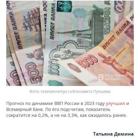
ВОДНЫЕ ВИДЫ СПОРТА
ОБРАЗОВАНИЕ
ХОККЕЙ С МЯЧОМ
ПРОИСШЕСТВИЯ
Фото: realnoevremya.ru/Елизавета Пуншева
Прогноз по динамике ВВП России в 2023 году
улучшил
и
Всемирный банк. По его подсчетам, показатель
сократится на 0,2%, а не на 3,3%, как ожидалось ранее.
Татьяна Демина