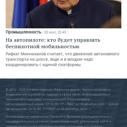
Промышленность
28 июл, 20:45
На автопилоте: кто будет управлять
беспилотной мобильностью
Рифкат Минниханов считает, что движение автономного
транспорта на шоссе, воде и в воздухе надо
координировать с единой платформы
© 2015 - 2026 Сетевое издание «Реальное время» Зарегистрировано
Федеральной службой по надзору в сфере связи, информационных
технологий и массовых коммуникаций (Роскомнадзор) –
регистрационный номер ЭЛ № ФС 77 - 79627 от 18 декабря 2020 г. (ранее
свидетельство Эл № ФС 77-59331 от 18 сентября 2014 г.)
Использование материалов Реального Времени разрешено только с
предварительного согласия правообладателей, упоминание сайта и
прямая гиперссылка обязательны при частичном или полном