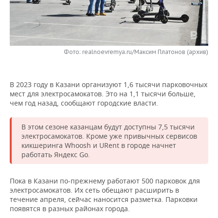
НЕФТЕХИМИЯ
РОЗНИЧНАЯ ТОРГОВЛЯ
НОВОСТИ ТЕХНОЛОГИЙ
МЕРОПРИЯТИЯ
НЕФТЬ
ТРАНСПОРТ
IT
НОВОСТИ МЕРОПРИЯТИЙ
СПОРТ
ОПК
Фото: realnoevremya.ru/Максим Платонов (архив)
УСЛУГИ
МЕДИА
ВЫЕЗДНАЯ РЕДАКЦИЯ
НОВОСТИ СПОРТА
ОБЩЕСТВО
ЭНЕРГЕТИКА
В 2023 году в Казани организуют 1,6 тысячи парковочных
ТЕЛЕКОММУНИКАЦИИ
БИЗНЕС-БРАНЧИ
ФУТБОЛ
НОВОСТИ ОБЩЕСТВА
ФОТОГАЛЕРЕЯ
мест для электросамокатов. Это на 1,1 тысячи больше,
чем год назад, сообщают городские власти.
ONLINE-КОНФЕРЕНЦИИ
ХОККЕЙ
ВЛАСТЬ
СЮЖЕТЫ
В этом сезоне казанцам будут доступны 7,5 тысячи
ОТКРЫТАЯ ЛЕКЦИЯ
БАСКЕТБОЛ
ИНФРАСТРУКТУРА
СПРАВОЧНИК
электросамокатов. Кроме уже привычных сервисов
кикшеринга Whoosh и URent в городе начнет
ВОЛЕЙБОЛ
ИСТОРИЯ
СПИСОК ПЕРСОН
ПОЛНАЯ ВЕРСИЯ
работать Яндекс Go.
КИБЕРСПОРТ
КУЛЬТУРА
СПИСОК КОМПАНИЙ
Пока в Казани по-прежнему работают 500 парковок для
электросамокатов. Их сеть обещают расширить в
ФИГУРНОЕ КАТАНИЕ
МЕДИЦИНА
течение апреля, сейчас наносится разметка. Парковки
появятся в разных районах города.