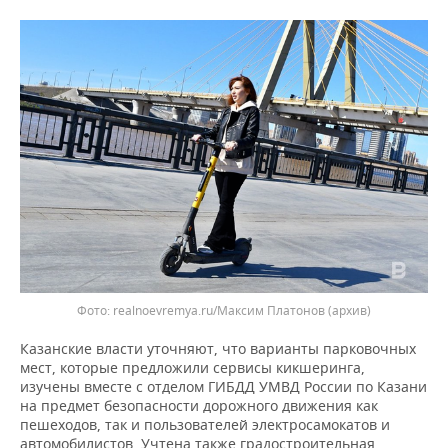
ВОДНЫЕ ВИДЫ СПОРТА
ОБРАЗОВАНИЕ
ХОККЕЙ С МЯЧОМ
ПРОИСШЕСТВИЯ
Фото: realnoevremya.ru/Максим Платонов (архив)
Казанские власти уточняют, что варианты парковочных
мест, которые предложили сервисы кикшеринга,
изучены вместе с отделом ГИБДД УМВД России по Казани
на предмет безопасности дорожного движения как
пешеходов, так и пользователей электросамокатов и
автомобилистов. Учтена также градостроительная