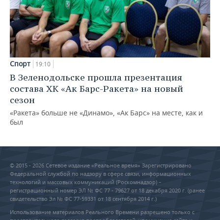
Спорт
19:10
В Зеленодольске прошла презентация
состава ХК «Ак Барс-Ракета» на новый
сезон
«Ракета» больше не «Динамо», «Ак Барс» на месте, как и
был
© 2015 - 2026 Сетевое издание «Реальное время» Зарегистрировано
Федеральной службой по надзору в сфере связи, информационных
технологий и массовых коммуникаций (Роскомнадзор) –
регистрационный номер ЭЛ № ФС 77 - 79627 от 18 декабря 2020 г. (ранее
свидетельство Эл № ФС 77-59331 от 18 сентября 2014 г.)
Использование материалов Реального Времени разрешено только с