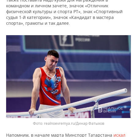
ВОДНЫЕ ВИДЫ СПОРТА
ОБРАЗОВАНИЕ
командном и личном зачете, значок «Отличник
физической культуры и спорта РТ», знак «Спортивный
ХОККЕЙ С МЯЧОМ
ПРОИСШЕСТВИЯ
судья 1-й категории», значок «Кандидат в мастера
спорта», грамоты и так далее.
Фото: realnoevremya.ru/Динар Фатыхов
Напомним, в начале марта Минспорт Татарстана
искал