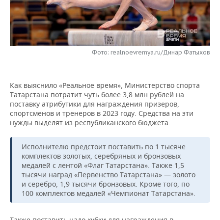
НЕФТЕХИМИЯ
РОЗНИЧНАЯ ТОРГОВЛЯ
НОВОСТИ ТЕХНОЛОГИЙ
МЕРОПРИЯТИЯ
НЕФТЬ
ТРАНСПОРТ
IT
НОВОСТИ МЕРОПРИЯТИЙ
СПОРТ
ОПК
Фото: realnoevremya.ru/Динар Фатыхов
УСЛУГИ
МЕДИА
ВЫЕЗДНАЯ РЕДАКЦИЯ
НОВОСТИ СПОРТА
ОБЩЕСТВО
ЭНЕРГЕТИКА
Как выяснило «Реальное время», Министерство спорта
ТЕЛЕКОММУНИКАЦИИ
БИЗНЕС-БРАНЧИ
ФУТБОЛ
НОВОСТИ ОБЩЕСТВА
ФОТОГАЛЕРЕЯ
Татарстана потратит чуть более 3,8 млн рублей на
поставку атрибутики для награждения призеров,
ONLINE-КОНФЕРЕНЦИИ
ХОККЕЙ
ВЛАСТЬ
СЮЖЕТЫ
спортсменов и тренеров в 2023 году. Средства на эти
нужды выделят из республиканского бюджета.
ОТКРЫТАЯ ЛЕКЦИЯ
БАСКЕТБОЛ
ИНФРАСТРУКТУРА
СПРАВОЧНИК
Исполнителю предстоит поставить по 1 тысяче
ВОЛЕЙБОЛ
ИСТОРИЯ
СПИСОК ПЕРСОН
ПОЛНАЯ ВЕРСИЯ
комплектов золотых, серебряных и бронзовых
медалей с лентой «Флаг Татарстана». Также 1,5
тысячи наград «Первенство Татарстана» — золото
КИБЕРСПОРТ
КУЛЬТУРА
СПИСОК КОМПАНИЙ
и серебро, 1,9 тысячи бронзовых. Кроме того, по
100 комплектов медалей «Чемпионат Татарстана».
ФИГУРНОЕ КАТАНИЕ
МЕДИЦИНА
Также поставить надо кубки для награждения в