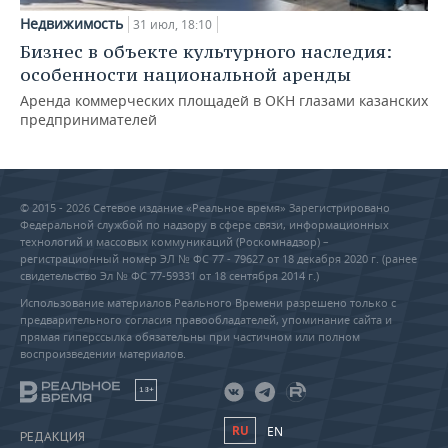
Недвижимость
31 июл, 18:10
Бизнес в объекте культурного наследия:
особенности национальной аренды
Аренда коммерческих площадей в ОКН глазами казанских
предпринимателей
© 2015 - 2026 Сетевое издание «Реальное время» Зарегистрировано
Федеральной службой по надзору в сфере связи, информационных
технологий и массовых коммуникаций (Роскомнадзор) –
регистрационный номер ЭЛ № ФС 77 - 79627 от 18 декабря 2020 г. (ранее
свидетельство Эл № ФС 77-59331 от 18 сентября 2014 г.)
Использование материалов Реального Времени разрешено только с
предварительного согласия правообладателей, упоминание сайта и
прямая гиперссылка обязательны при частичном или полном
воспроизведении материалов.
18+
RU
EN
РЕДАКЦИЯ