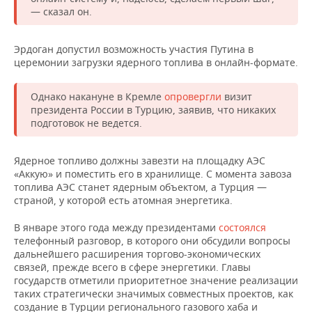
НЕФТЕХИМИЯ
— сказал он.
РОЗНИЧНАЯ ТОРГОВЛЯ
НОВОСТИ ТЕХНОЛОГИЙ
МЕРОПРИЯТИЯ
НЕФТЬ
Эрдоган допустил возможность участия Путина в
ТРАНСПОРТ
IT
НОВОСТИ МЕРОПРИЯТИЙ
СПОРТ
церемонии загрузки ядерного топлива в онлайн-формате.
ОПК
УСЛУГИ
МЕДИА
ВЫЕЗДНАЯ РЕДАКЦИЯ
НОВОСТИ СПОРТА
ОБЩЕСТВО
Однако накануне в Кремле
опровергли
визит
ЭНЕРГЕТИКА
президента России в Турцию, заявив, что никаких
ТЕЛЕКОММУНИКАЦИИ
БИЗНЕС-БРАНЧИ
ФУТБОЛ
НОВОСТИ ОБЩЕСТВА
ФОТОГАЛЕРЕЯ
подготовок не ведется.
ONLINE-КОНФЕРЕНЦИИ
ХОККЕЙ
ВЛАСТЬ
СЮЖЕТЫ
Ядерное топливо должны завезти на площадку АЭС
«Аккую» и поместить его в хранилище. С момента завоза
ОТКРЫТАЯ ЛЕКЦИЯ
БАСКЕТБОЛ
ИНФРАСТРУКТУРА
СПРАВОЧНИК
топлива АЭС станет ядерным объектом, а Турция —
страной, у которой есть атомная энергетика.
ВОЛЕЙБОЛ
ИСТОРИЯ
СПИСОК ПЕРСОН
ПОЛНАЯ ВЕРСИЯ
В январе этого года между президентами
состоялся
телефонный разговор, в которого они обсудили вопросы
КИБЕРСПОРТ
КУЛЬТУРА
СПИСОК КОМПАНИЙ
дальнейшего расширения торгово-экономических
связей, прежде всего в сфере энергетики. Главы
государств отметили приоритетное значение реализации
ФИГУРНОЕ КАТАНИЕ
МЕДИЦИНА
таких стратегически значимых совместных проектов, как
создание в Турции регионального газового хаба и