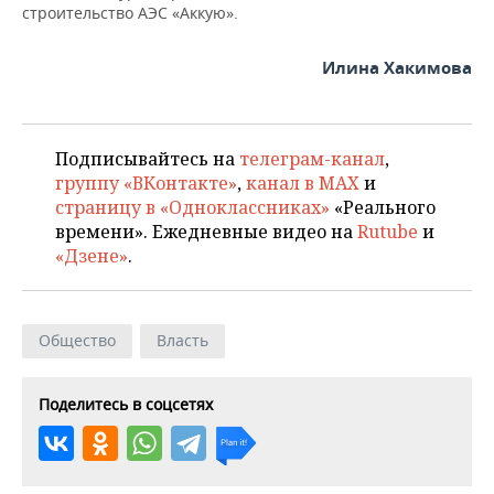
ВОДНЫЕ ВИДЫ СПОРТА
ОБРАЗОВАНИЕ
строительство АЭС «Аккую».
ХОККЕЙ С МЯЧОМ
ПРОИСШЕСТВИЯ
Илина Хакимова
Подписывайтесь на
телеграм-канал
,
группу «ВКонтакте»
,
канал в MAX
и
страницу в «Одноклассниках»
«Реального
времени». Ежедневные видео на
Rutube
и
«Дзене»
.
Общество
Власть
Поделитесь в соцсетях