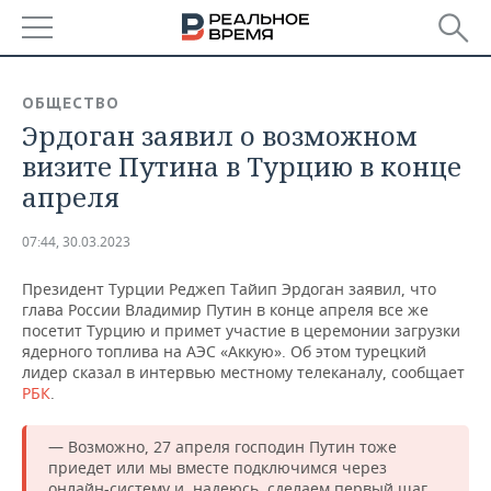
РЕГИОНЫ
ОБЩЕСТВО
Эрдоган заявил о возможном
БАШКОРТОСТАН
НОВОСТИ
визите Путина в Турцию в конце
ТАТАРСТАН
АНАЛИТИКА
апреля
УДМУРТИЯ
НОВОСТИ АНАЛИТИКИ
ЭКОНОМИКА
07:44, 30.03.2023
ДЕКЛАРАЦИИ О ДОХОДАХ
НОВОСТИ ЭКОНОМИКИ
ПРОМЫШЛЕННОСТЬ
Президент Турции Реджеп Тайип Эрдоган заявил, что
глава России Владимир Путин в конце апреля все же
КОРОЛИ ГОСЗАКАЗА ПФО
ФИНАНСЫ
НОВОСТИ
НЕДВИЖИМОСТЬ
посетит Турцию и примет участие в церемонии загрузки
ПРОМЫШЛЕННОСТИ
ядерного топлива на АЭС «Аккую». Об этом турецкий
лидер сказал в интервью местному телеканалу, сообщает
ВУЗЫ ТАТАРСТАНА
БАНКИ
НОВОСТИ НЕДВИЖИМОСТИ
АВТО
РБК
.
АГРОПРОМ
КОМУ ПРИНАДЛЕЖАТ
БЮДЖЕТ
НОВОСТИ АВТО
БИЗНЕС
ТОРГОВЫЕ ЦЕНТРЫ
МАШИНОСТРОЕНИЕ
— Возможно, 27 апреля господин Путин тоже
ТАТАРСТАНА
приедет или мы вместе подключимся через
ИНВЕСТИЦИИ
НОВОСТИ БИЗНЕСА
ТЕХНОЛОГИИ
онлайн-систему и, надеюсь, сделаем первый шаг,