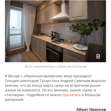
ВОДНЫЕ ВИДЫ СПОРТА
ОБРАЗОВАНИЕ
ХОККЕЙ С МЯЧОМ
ПРОИСШЕСТВИЯ
Фото: realnoevremya.ru/Максим Платонов
В беседе с «Реальным временем» вице-президент
Гильдии риелторов Татарстана Андрей Савельев выразил
мнение, что до конца марта цены на вторичном рынке
жилья не изменятся. По его мнению, рынок «залег в
стагнации». Подробности можно
прочитать
в большом
материале.
Айрат Назипов