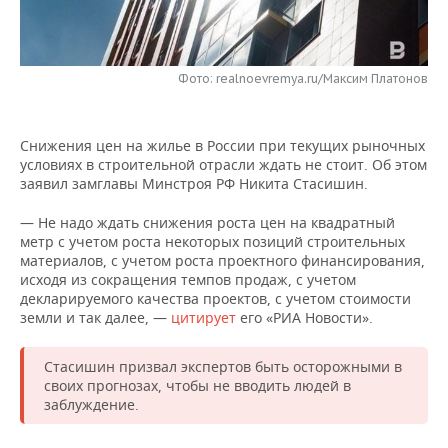
НЕФТЕХИМИЯ
РОЗНИЧНАЯ ТОРГОВЛЯ
НОВОСТИ ТЕХНОЛОГИЙ
МЕРОПРИЯТИЯ
НЕФТЬ
Фото: realnoevremya.ru/Максим Платонов
ТРАНСПОРТ
IT
НОВОСТИ МЕРОПРИЯТИЙ
СПОРТ
ОПК
УСЛУГИ
МЕДИА
ВЫЕЗДНАЯ РЕДАКЦИЯ
НОВОСТИ СПОРТА
ОБЩЕСТВО
ЭНЕРГЕТИКА
Снижения цен на жилье в России при текущих рыночных
условиях в строительной отрасли ждать не стоит. Об этом
ТЕЛЕКОММУНИКАЦИИ
БИЗНЕС-БРАНЧИ
ФУТБОЛ
НОВОСТИ ОБЩЕСТВА
ФОТОГАЛЕРЕЯ
заявил замглавы Минстроя РФ Никита Стасишин.
ONLINE-КОНФЕРЕНЦИИ
ХОККЕЙ
ВЛАСТЬ
СЮЖЕТЫ
— Не надо ждать снижения роста цен на квадратный
метр с учетом роста некоторых позиций строительных
материалов, с учетом роста проектного финансирования,
ОТКРЫТАЯ ЛЕКЦИЯ
БАСКЕТБОЛ
ИНФРАСТРУКТУРА
СПРАВОЧНИК
исходя из сокращения темпов продаж, с учетом
декларируемого качества проектов, с учетом стоимости
ВОЛЕЙБОЛ
ИСТОРИЯ
СПИСОК ПЕРСОН
ПОЛНАЯ ВЕРСИЯ
земли и так далее, —
цитирует
его «РИА Новости».
КИБЕРСПОРТ
КУЛЬТУРА
СПИСОК КОМПАНИЙ
Стасишин призвал экспертов быть осторожными в
своих прогнозах, чтобы не вводить людей в
ФИГУРНОЕ КАТАНИЕ
МЕДИЦИНА
заблуждение.