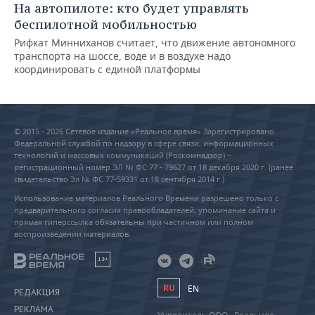
На автопилоте: кто будет управлять
беспилотной мобильностью
Рифкат Минниханов считает, что движение автономного
транспорта на шоссе, воде и в воздухе надо
координировать с единой платформы
© 2015 - 2026 Сетевое издание «Реальное время» Зарегистрировано
Федеральной службой по надзору в сфере связи, информационных
технологий и массовых коммуникаций (Роскомнадзор) –
регистрационный номер ЭЛ № ФС 77 - 79627 от 18 декабря 2020 г. (ранее
свидетельство Эл № ФС 77-59331 от 18 сентября 2014 г.)
Использование материалов Реального Времени разрешено только с
предварительного согласия правообладателей, упоминание сайта и
прямая гиперссылка обязательны при частичном или полном
воспроизведении материалов.
18+
RU
EN
РЕДАКЦИЯ
РЕКЛАМА