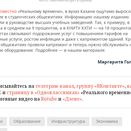
Фото: realnoevremya.ru (архив)
известно
«Реальному времени», в вузах Казани ощутимо выросл
е в студенческих общежитиях. Информацию нашему изданию
и в руководстве высших учебных заведений. Так, к примеру, в
 в среднем на 9 процентов, а в КНИТУ КХТИ — на 18 процентов
етах связывают подорожание услуг с повышением тарифов на
ые услуги, ростом инфляции и даже с капремонтом зданий. Кро
 общежитиях провели капремонт и теперь нужно обслуживать 
ое оборудование. Подробнее — в нашем материале.
Маргарита Го
исывайтесь на
телеграм-канал
,
группу «ВКонтакте»
,
к
X
и
страницу в «Одноклассниках»
«Реального времени»
невные видео на
Rutube
и
«Дзене»
.
во
Образование
Инфраструктура
Экономика