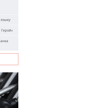
 языку
 Герой»
Банка