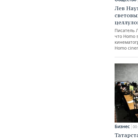
Лев Нау
световы
целлуло
Писатель 
что Homo 
кинематогр
Homo cine
Бизнес
00
Татарст