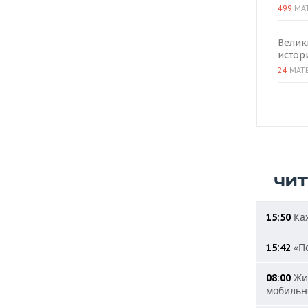
499
МА
Велик
истор
24
МАТ
ЧИ
Каж
15:50
«По
15:42
Жит
08:00
мобильн