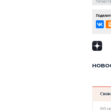
Татарст
Поделите
НОВО
Сюж
XVI с