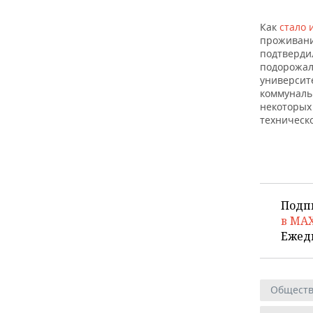
ВОДНЫЕ ВИДЫ СПОРТА
ОБРАЗОВАНИЕ
Как
стало 
ХОККЕЙ С МЯЧОМ
ПРОИСШЕСТВИЯ
проживани
подтвердил
подорожала
университ
коммунальн
некоторых
техническ
Подп
в MA
Ежед
Общест