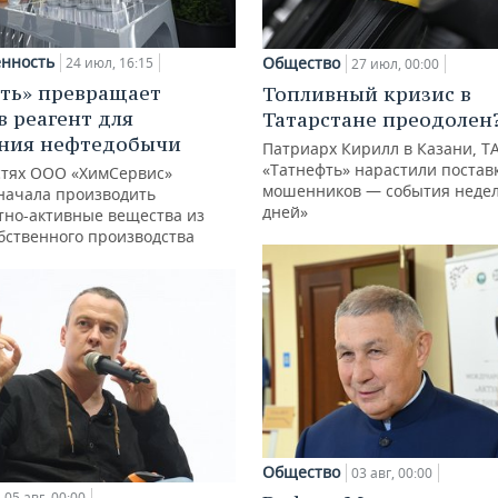
нность
Общество
24 июл, 16:15
27 июл, 00:00
ть» превращает
Топливный кризис в
в реагент для
Татарстане преодолен
ния нефтедобычи
Патриарх Кирилл в Казани, Т
«Татнефть» нарастили поставк
тях ООО «ХимСервис»
мошенников — события недел
начала производить
дней»
тно-активные вещества из
обственного производства
Общество
03 авг, 00:00
05 авг, 00:00