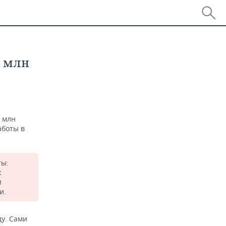
3 млн
3 млн
аботы в
ты:
ж
и
и.
у. Сами