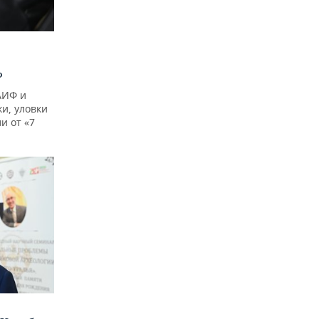
?
АИФ и
и, уловки
и от «7