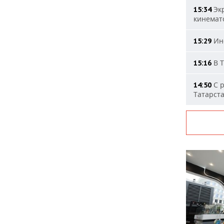
Экр
15:34
кинемат
Ино
15:29
В Т
15:16
С р
14:50
Татарст