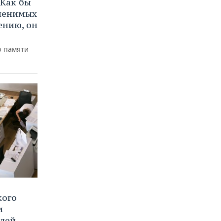
Как бы
аменимых
ению, он
р памяти
кого
и
блей