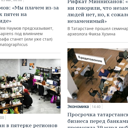
Рифкат Минниханов: «
мов: «Мы плачем из-за
ни говорили, что нез
х пятен на
людей нет, но, к сожал
иде»
незаменимый»
Лев Наумов предсказывает,
В Татарстане прошел семина
sapiens под влиянием
археолога Фаяза Хузина
афа станет (или уже стал)
matographicus
Экономика
14:40
Просрочка татарстанс
:00
бизнеса перед банкам
ан в пятерке регионов
превысила 39 млрд ру