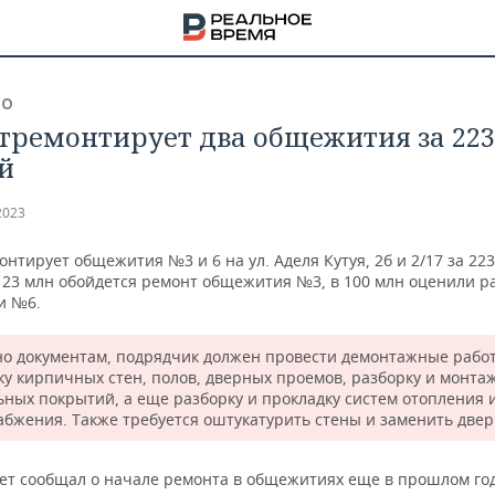
ВО
тремонтирует два общежития за 22
й
2023
нтирует общежития №3 и 6 на ул. Аделя Кутуя, 2б и 2/17 за 22
 123 млн обойдется ремонт общежития №3, в 100 млн оценили р
и №6.
но документам, подрядчик должен провести демонтажные рабо
ку кирпичных стен, полов, дверных проемов, разборку и монта
ьных покрытий, а еще разборку и прокладку систем отопления 
абжения. Также требуется оштукатурить стены и заменить двер
НА
ет сообщал о начале ремонта в общежитиях еще в прошлом год