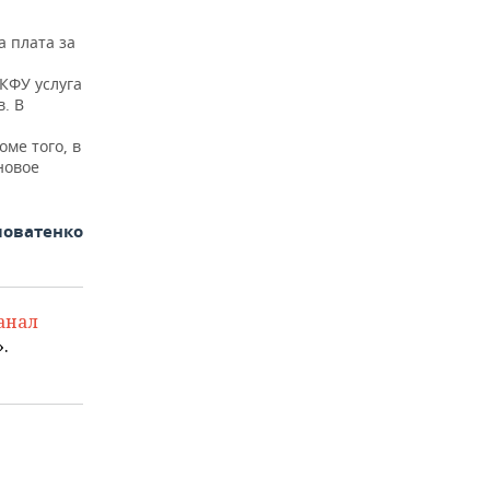
а плата за
 КФУ услуга
. В
ме того, в
новое
ловатенко
анал
.