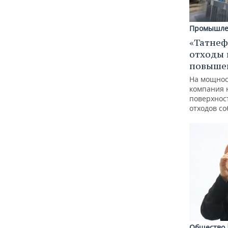
Промышле
«Татнеф
отходы 
повыше
На мощнос
компания 
поверхнос
отходов с
Общество