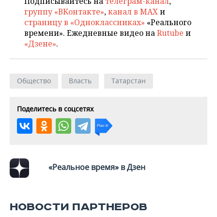
Подписывайтесь на
телеграм-канал
,
ВОДНЫЕ ВИДЫ СПОРТА
ОБРАЗОВАНИЕ
группу «ВКонтакте»
,
канал в MAX
и
страницу в «Одноклассниках»
«Реального
ХОККЕЙ С МЯЧОМ
ПРОИСШЕСТВИЯ
времени». Ежедневные видео на
Rutube
и
«Дзене»
.
Общество
Власть
Татарстан
Поделитесь в соцсетях
«Реальное время» в Дзен
НОВОСТИ ПАРТНЕРОВ