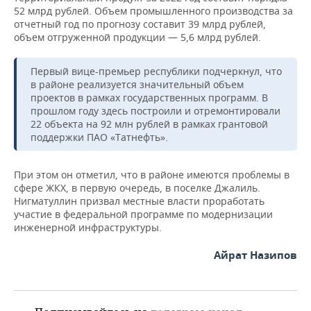
НЕФТЕХИМИЯ
52 млрд рублей. Объем промышленного производства за
отчетный год по прогнозу составит 39 млрд рублей,
РОЗНИЧНАЯ ТОРГОВЛЯ
НОВОСТИ ТЕХНОЛОГИЙ
МЕРОПРИЯТИЯ
НЕФТЬ
объем отгруженной продукции — 5,6 млрд рублей.
ТРАНСПОРТ
IT
НОВОСТИ МЕРОПРИЯТИЙ
СПОРТ
ОПК
Первый вице-премьер республики подчеркнул, что
в районе реализуется значительный объем
УСЛУГИ
МЕДИА
ВЫЕЗДНАЯ РЕДАКЦИЯ
НОВОСТИ СПОРТА
ОБЩЕСТВО
проектов в рамках государственных программ. В
ЭНЕРГЕТИКА
прошлом году здесь построили и отремонтировали
ТЕЛЕКОММУНИКАЦИИ
БИЗНЕС-БРАНЧИ
ФУТБОЛ
НОВОСТИ ОБЩЕСТВА
ФОТОГАЛЕРЕЯ
22 объекта на 92 млн рублей в рамках грантовой
поддержки ПАО «Татнефть».
ONLINE-КОНФЕРЕНЦИИ
ХОККЕЙ
ВЛАСТЬ
СЮЖЕТЫ
При этом он отметил, что в районе имеются проблемы в
ОТКРЫТАЯ ЛЕКЦИЯ
БАСКЕТБОЛ
ИНФРАСТРУКТУРА
СПРАВОЧНИК
сфере ЖКХ, в первую очередь, в поселке Джалиль.
Нигматуллин призвал местные власти проработать
участие в федеральной программе по модернизации
ВОЛЕЙБОЛ
ИСТОРИЯ
СПИСОК ПЕРСОН
ПОЛНАЯ ВЕРСИЯ
инженерной инфраструктуры.
КИБЕРСПОРТ
КУЛЬТУРА
СПИСОК КОМПАНИЙ
Айрат Назипов
ФИГУРНОЕ КАТАНИЕ
МЕДИЦИНА