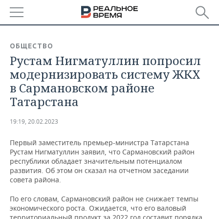
РЕГИОНЫ
ОБЩЕСТВО
Рустам Нигматуллин попросил
БАШКОРТОСТАН
НОВОСТИ
модернизировать систему ЖКХ
ТАТАРСТАН
АНАЛИТИКА
в Сармановском районе
Татарстана
УДМУРТИЯ
НОВОСТИ АНАЛИТИКИ
ЭКОНОМИКА
19:19, 20.02.2023
ДЕКЛАРАЦИИ О ДОХОДАХ
НОВОСТИ ЭКОНОМИКИ
ПРОМЫШЛЕННОСТЬ
Первый заместитель премьер-министра Татарстана
КОРОЛИ ГОСЗАКАЗА ПФО
ФИНАНСЫ
НОВОСТИ
НЕДВИЖИМОСТЬ
Рустам Нигматуллин заявил, что Сармановский район
ПРОМЫШЛЕННОСТИ
республики обладает значительным потенциалом
ВУЗЫ ТАТАРСТАНА
БАНКИ
НОВОСТИ НЕДВИЖИМОСТИ
АВТО
развития. Об этом он сказал на отчетном заседании
АГРОПРОМ
совета района.
КОМУ ПРИНАДЛЕЖАТ
БЮДЖЕТ
НОВОСТИ АВТО
БИЗНЕС
По его словам, Сармановский район не снижает темпы
ТОРГОВЫЕ ЦЕНТРЫ
МАШИНОСТРОЕНИЕ
ТАТАРСТАНА
экономического роста. Ожидается, что его валовый
ИНВЕСТИЦИИ
НОВОСТИ БИЗНЕСА
ТЕХНОЛОГИИ
территориальный продукт за 2022 год составит порядка