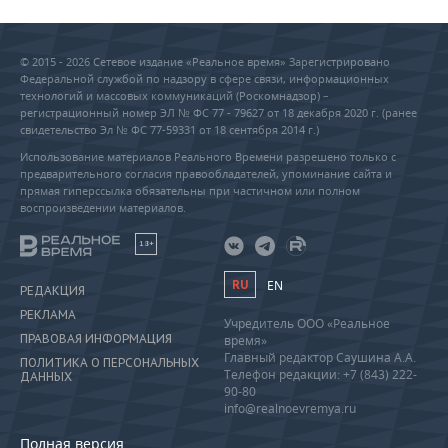
© 2015 - 2026 Сетевое издание «Реальное время» Зарегистрировано
Федеральной службой по надзору в сфере связи, информационных
технологий и массовых коммуникаций (Роскомнадзор) –
регистрационный номер ЭЛ № ФС 77 - 79627 от 18 декабря 2020 г. (ранее
свидетельство Эл № ФС 77-59331 от 18 сентября 2014 г.)
Использование материалов Реального Времени разрешено только с
предварительного согласия правообладателей, упоминание сайта и
прямая гиперссылка обязательны при частичном или полном
воспроизведении материалов.
18+
RU
EN
РЕДАКЦИЯ
РЕКЛАМА
Учредитель ООО «Реальное
ПРАВОВАЯ ИНФОРМАЦИЯ
время»
Главный редактор Саушина А.А.
ПОЛИТИКА О ПЕРСОНАЛЬНЫХ
Телефон редакции: +7 (843) 222-
ДАННЫХ
90-80
info@realnoevremya.ru
Полная версия