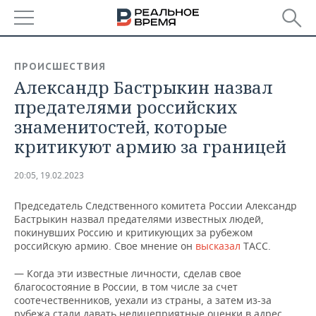
РЕГИОНЫ
ПРОИСШЕСТВИЯ
Александр Бастрыкин назвал
БАШКОРТОСТАН
НОВОСТИ
предателями российских
ТАТАРСТАН
АНАЛИТИКА
знаменитостей, которые
критикуют армию за границей
УДМУРТИЯ
НОВОСТИ АНАЛИТИКИ
ЭКОНОМИКА
20:05, 19.02.2023
ДЕКЛАРАЦИИ О ДОХОДАХ
НОВОСТИ ЭКОНОМИКИ
ПРОМЫШЛЕННОСТЬ
Председатель Следственного комитета России Александр
КОРОЛИ ГОСЗАКАЗА ПФО
ФИНАНСЫ
НОВОСТИ
НЕДВИЖИМОСТЬ
Бастрыкин назвал предателями известных людей,
ПРОМЫШЛЕННОСТИ
покинувших Россию и критикующих за рубежом
ВУЗЫ ТАТАРСТАНА
БАНКИ
НОВОСТИ НЕДВИЖИМОСТИ
АВТО
российскую армию. Свое мнение он
высказал
ТАСС.
АГРОПРОМ
— Когда эти известные личности, сделав свое
КОМУ ПРИНАДЛЕЖАТ
БЮДЖЕТ
НОВОСТИ АВТО
БИЗНЕС
благосостояние в России, в том числе за счет
ТОРГОВЫЕ ЦЕНТРЫ
МАШИНОСТРОЕНИЕ
ТАТАРСТАНА
соотечественников, уехали из страны, а затем из-за
ИНВЕСТИЦИИ
НОВОСТИ БИЗНЕСА
ТЕХНОЛОГИИ
рубежа стали давать нелицеприятные оценки в адрес