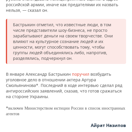
НЕФТЕХИМИЯ
российской армии, иначе как предателями их назвать
нельзя, — сказал он.
РОЗНИЧНАЯ ТОРГОВЛЯ
НОВОСТИ ТЕХНОЛОГИЙ
МЕРОПРИЯТИЯ
НЕФТЬ
ТРАНСПОРТ
IT
НОВОСТИ МЕРОПРИЯТИЙ
СПОРТ
Бастрыкин отметил, что известные люди, в том
ОПК
числе представители шоу-бизнеса, не просто
зарабатывают деньги на своем творчестве. Они
УСЛУГИ
МЕДИА
ВЫЕЗДНАЯ РЕДАКЦИЯ
НОВОСТИ СПОРТА
ОБЩЕСТВО
влияют на культурное сознание людей и их
ЭНЕРГЕТИКА
ценности, могут способствовать тому, чтобы
ТЕЛЕКОММУНИКАЦИИ
БИЗНЕС-БРАНЧИ
ФУТБОЛ
НОВОСТИ ОБЩЕСТВА
ФОТОГАЛЕРЕЯ
группы людей объединялись либо, напротив,
разделялись, подчеркнул он.
ONLINE-КОНФЕРЕНЦИИ
ХОККЕЙ
ВЛАСТЬ
СЮЖЕТЫ
В январе Александр Бастрыкин
поручил
возбудить
ОТКРЫТАЯ ЛЕКЦИЯ
БАСКЕТБОЛ
ИНФРАСТРУКТУРА
СПРАВОЧНИК
уголовное дело в отношении актера Артура
Смольянинова*. Последний в ходе интервью сделал ряд
антироссийских заявлений, сказав, что готов сражаться
ВОЛЕЙБОЛ
ИСТОРИЯ
СПИСОК ПЕРСОН
ПОЛНАЯ ВЕРСИЯ
на стороне Украины.
КИБЕРСПОРТ
КУЛЬТУРА
СПИСОК КОМПАНИЙ
*
включен Министерством юстиции России в список иностранных
агентов
ФИГУРНОЕ КАТАНИЕ
МЕДИЦИНА
Айрат Назипов