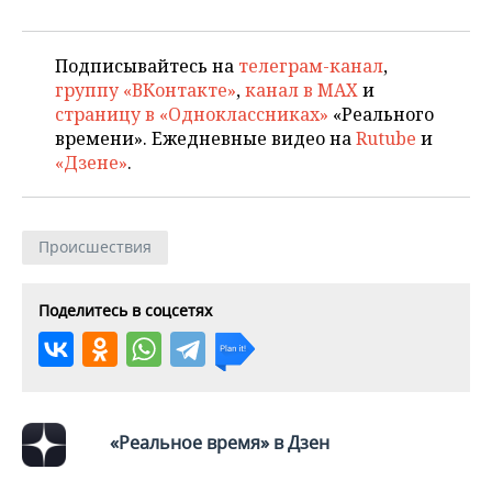
ВОДНЫЕ ВИДЫ СПОРТА
ОБРАЗОВАНИЕ
ХОККЕЙ С МЯЧОМ
ПРОИСШЕСТВИЯ
Подписывайтесь на
телеграм-канал
,
группу «ВКонтакте»
,
канал в MAX
и
страницу в «Одноклассниках»
«Реального
времени». Ежедневные видео на
Rutube
и
«Дзене»
.
Происшествия
Поделитесь в соцсетях
«Реальное время» в Дзен