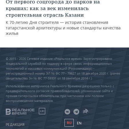
От первого соцгорода до парков на
крышах: как за век изменилась
строительная отрасль Казани
К 70-летию Дня строителя — история становления
татарстанской архитектуры и новые стандарты качества
жилья
© 2015 - 2026 Сетевое издание «Реальное время» Зарегистрировано
Федеральной службой по надзору в сфере связи, информационных
технологий и массовых коммуникаций (Роскомнадзор) –
регистрационный номер ЭЛ № ФС 77 - 79627 от 18 декабря 2020 г. (ранее
свидетельство Эл № ФС 77-59331 от 18 сентября 2014 г.)
Использование материалов Реального Времени разрешено только с
предварительного согласия правообладателей, упоминание сайта и
прямая гиперссылка обязательны при частичном или полном
воспроизведении материалов.
18+
RU
EN
РЕДАКЦИЯ