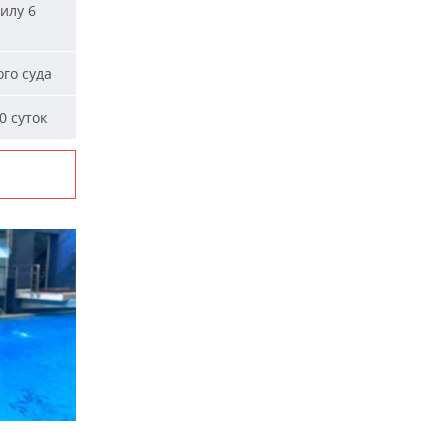
илу 6
го суда
0 суток