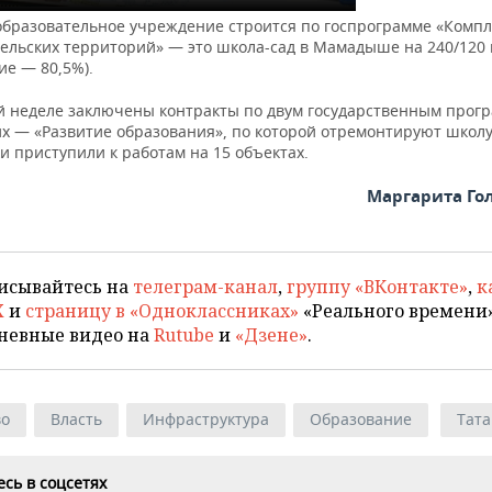
образовательное учреждение строится по госпрограмме «Комп
сельских территорий» — это школа-сад в Мамадыше на 240/120 
ие — 80,5%).
й неделе заключены контракты по двум государственным прог
их — «Развитие образования», по которой отремонтируют школ
 приступили к работам на 15 объектах.
Маргарита Го
исывайтесь на
телеграм-канал
,
группу «ВКонтакте»
,
к
X
и
страницу в «Одноклассниках»
«Реального времени»
невные видео на
Rutube
и
«Дзене»
.
во
Власть
Инфраструктура
Образование
Тата
сь в соцсетях