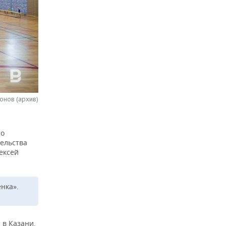
онов (архив)
но
ельства
ексей
нка».
 в Казани.