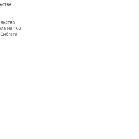
ьстве
ельство
ла на 100
 Сибгата