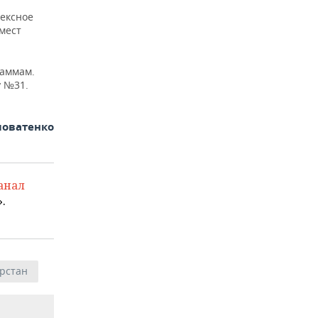
лексное
мест
раммам.
у №31.
ловатенко
анал
.
рстан