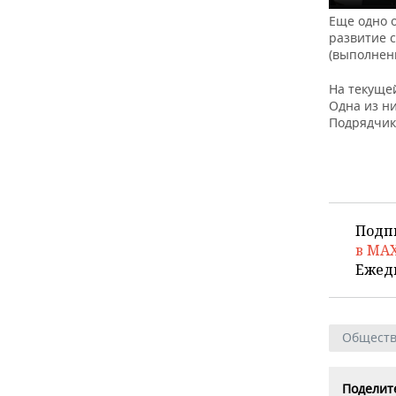
Еще одно 
развитие 
(выполнен
На текуще
Одна из н
Подрядчики
Подп
в MA
Ежед
Общест
Поделите