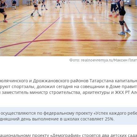
Фото: realnoevremya.ru/Максим Плат
Тюлячинского и Дрожжановского районов Татарстана капиталь
руют спортзалы, доложил сегодня на совещании в Доме правит
 заместитель министр строительства, архитектуры и ЖКХ РТ Ал
 осуществляются по федеральному проекту «Успех каждого ребе
одняшний день выполнение в школах составляет 25%.
ациональному проекту «Демография» строятся два детских сада