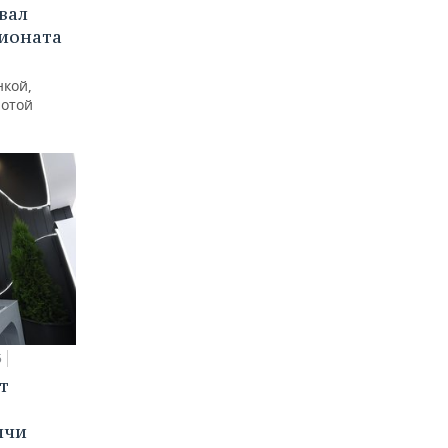
вал
пионата
нкой,
лотой
5
т
ычи