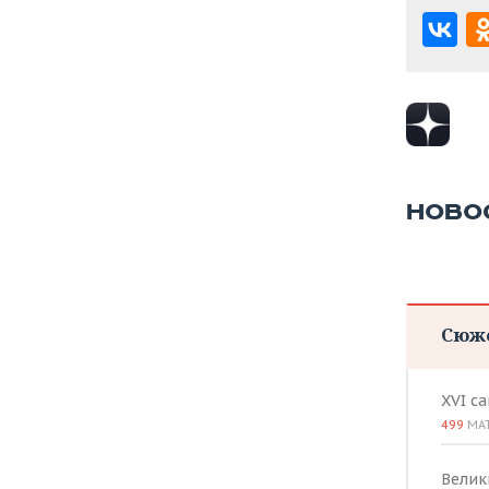
НОВО
Сюж
XVI с
499
МА
Велик