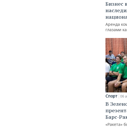
Бизнес 
наследи
национ
Аренда ко
глазами к
Спорт
06 а
В Зелен
презент
Барс-Ра
«Ракета» б