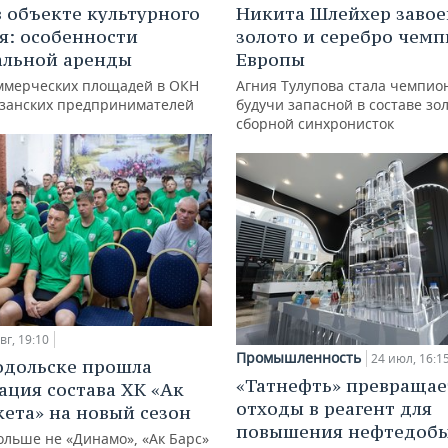
в объекте культурного
Никита Шлейхер завое
я: особенности
золото и серебро чем
альной аренды
Европы
ммерческих площадей в ОКН
Агния Тулупова стала чемпио
азанских предпринимателей
будучи запасной в составе зо
сборной синхронисток
вг, 19:10
Промышленность
24 июл, 16:1
одольске прошла
«Татнефть» превращае
ация состава ХК «Ак
отходы в реагент для
кета» на новый сезон
повышения нефтедоб
ольше не «Динамо», «Ак Барс»