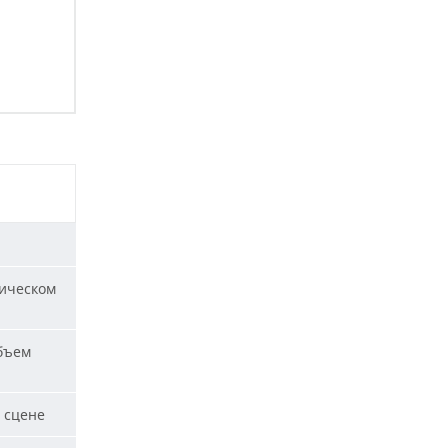
ическом
бъем
 сцене