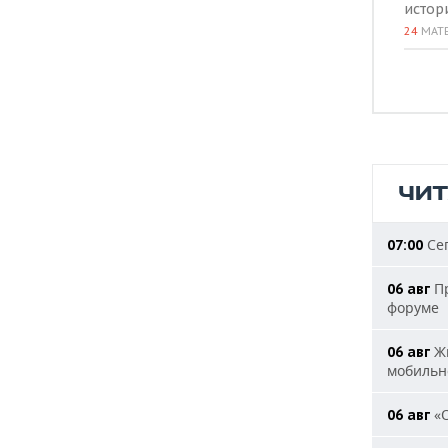
истор
24
МАТ
ЧИ
Сег
07:00
Пр
06 авг
форуме
Жи
06 авг
мобильн
«О
06 авг