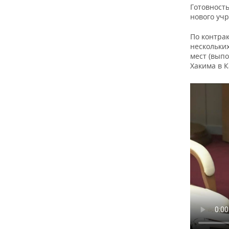
ВОДНЫЕ ВИДЫ СПОРТА
ОБРАЗОВАНИЕ
Готовность
нового уч
ХОККЕЙ С МЯЧОМ
ПРОИСШЕСТВИЯ
По контра
нескольких
мест (выпо
Хакима в 