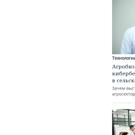
Технологи
Агробиз
кибербе
в сельс
Зачем выс
агросектор