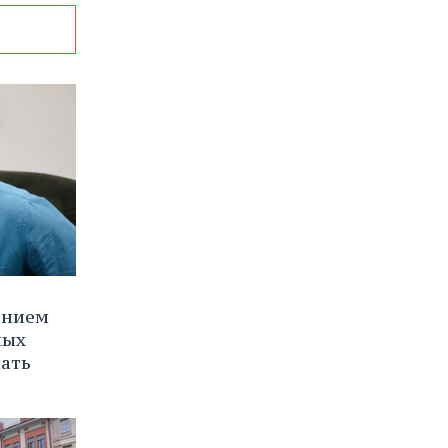
ением
ных
нать