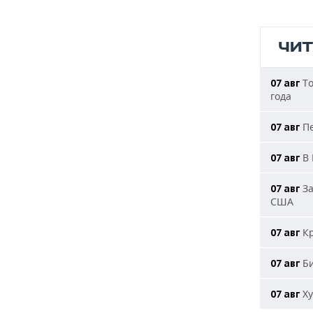
ЧИ
То
07 авг
года
Пе
07 авг
В 
07 авг
За
07 авг
США
Кр
07 авг
Би
07 авг
Ху
07 авг