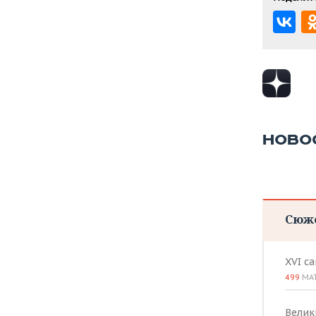
НОВО
Сюж
XVI с
499
МА
Велик