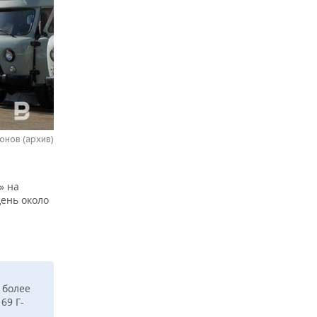
онов (архив)
» на
ень около
 более
69 Г-