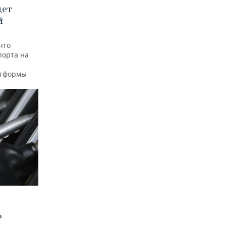
дет
й
что
порта на
атформы
?