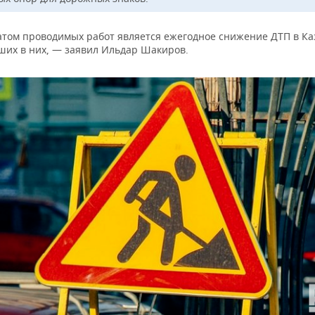
атом проводимых работ является ежегодное снижение ДТП в Ка
ших в них, — заявил Ильдар Шакиров.