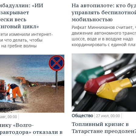
ибадуллин: «ИИ
На автопилоте: кто бу
 закрывает
управлять беспилотно
ески весь
мобильностью
нговый цикл»
Рифкат Минниханов считает, 
движение автономного транс
сети изменили интернет-
шоссе, воде и в воздухе надо
и что делать, чтобы
координировать с единой пл
 на гребне волны
Общество
27 июл, 00:00
авг, 00:00
Топливный кризис в
ику «Волго-
Татарстане преодолен
равтодора» отказали в