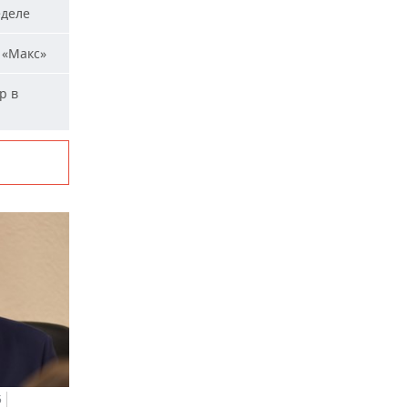
еделе
 «Макс»
р в
5