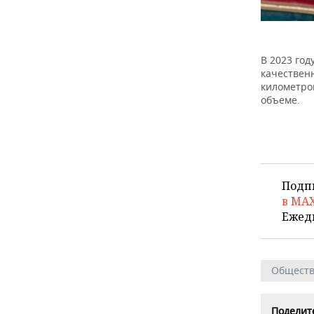
В 2023 го
качествен
километро
объеме.
Подп
в MA
Ежед
Общест
Поделите