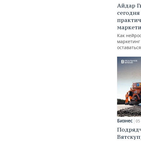
Айдар Г
сегодня
практич
маркети
Как нейро
маркетинг 
оставаться
Бизнес
05 
Подрядч
Вятскуп