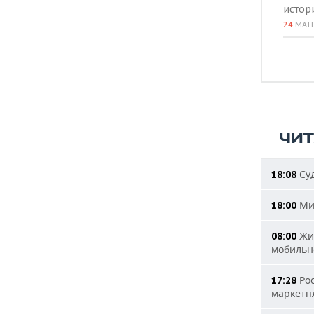
истор
24
МАТ
ЧИ
Суд
18:08
Мин
18:00
Жит
08:00
мобильн
Рос
17:28
маркетп