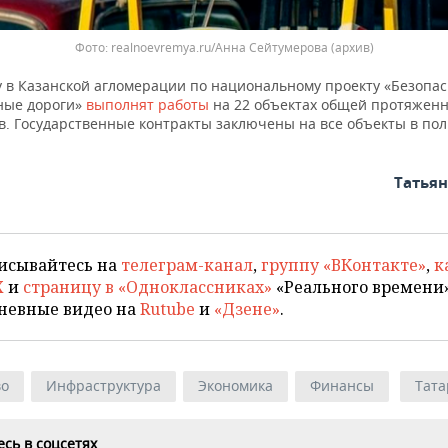
Фото: realnoevremya.ru/Анна Сейтумерова (архив)
ду в Казанской агломерации по национальному проекту «Безопа
ные дороги»
выполнят работы
на 22 объектах общей протяженн
в. Государственные контракты заключены на все объекты в по
Татья
исывайтесь на
телеграм-канал
,
группу «ВКонтакте»
,
к
X
и
страницу в «Одноклассниках»
«Реального времени»
невные видео на
Rutube
и
«Дзене»
.
во
Инфраструктура
Экономика
Финансы
Тата
сь в соцсетях