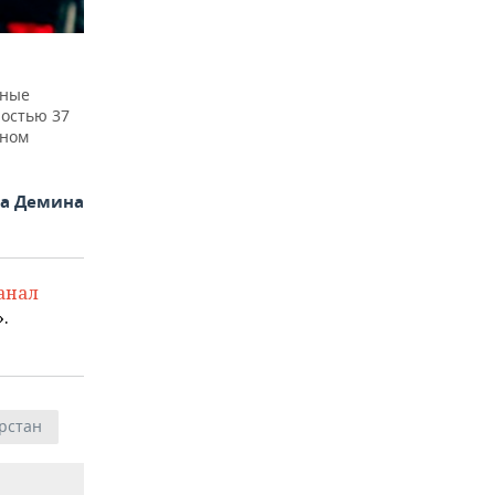
сные
остью 37
лном
на Демина
анал
.
рстан