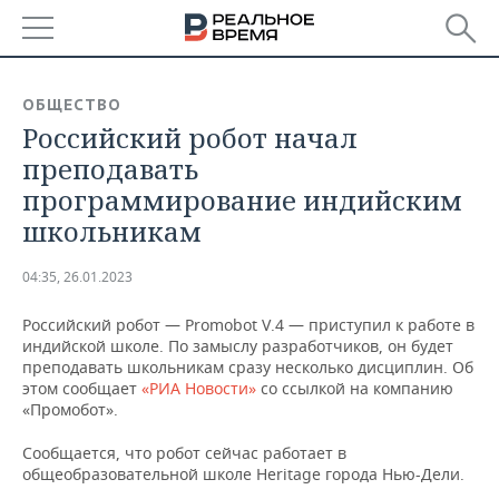
РЕГИОНЫ
ОБЩЕСТВО
Российский робот начал
БАШКОРТОСТАН
НОВОСТИ
преподавать
ТАТАРСТАН
АНАЛИТИКА
программирование индийским
школьникам
УДМУРТИЯ
НОВОСТИ АНАЛИТИКИ
ЭКОНОМИКА
04:35, 26.01.2023
ДЕКЛАРАЦИИ О ДОХОДАХ
НОВОСТИ ЭКОНОМИКИ
ПРОМЫШЛЕННОСТЬ
Российский робот — Promobot V.4 — приступил к работе в
КОРОЛИ ГОСЗАКАЗА ПФО
ФИНАНСЫ
НОВОСТИ
НЕДВИЖИМОСТЬ
индийской школе. По замыслу разработчиков, он будет
ПРОМЫШЛЕННОСТИ
преподавать школьникам сразу несколько дисциплин. Об
ВУЗЫ ТАТАРСТАНА
БАНКИ
НОВОСТИ НЕДВИЖИМОСТИ
АВТО
этом сообщает
«РИА Новости»
со ссылкой на компанию
АГРОПРОМ
«Промобот».
КОМУ ПРИНАДЛЕЖАТ
БЮДЖЕТ
НОВОСТИ АВТО
БИЗНЕС
Сообщается, что робот сейчас работает в
ТОРГОВЫЕ ЦЕНТРЫ
МАШИНОСТРОЕНИЕ
ТАТАРСТАНА
общеобразовательной школе Heritage города Нью-Дели.
ИНВЕСТИЦИИ
НОВОСТИ БИЗНЕСА
ТЕХНОЛОГИИ