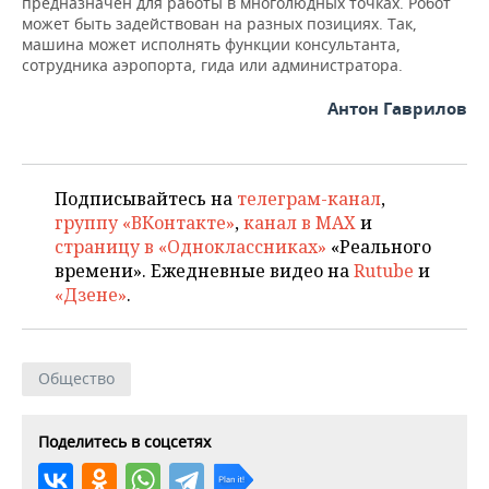
предназначен для работы в многолюдных точках. Робот
ВОДНЫЕ ВИДЫ СПОРТА
ОБРАЗОВАНИЕ
может быть задействован на разных позициях. Так,
машина может исполнять функции консультанта,
ХОККЕЙ С МЯЧОМ
ПРОИСШЕСТВИЯ
сотрудника аэропорта, гида или администратора.
Антон Гаврилов
Подписывайтесь на
телеграм-канал
,
группу «ВКонтакте»
,
канал в MAX
и
страницу в «Одноклассниках»
«Реального
времени». Ежедневные видео на
Rutube
и
«Дзене»
.
Общество
Поделитесь в соцсетях