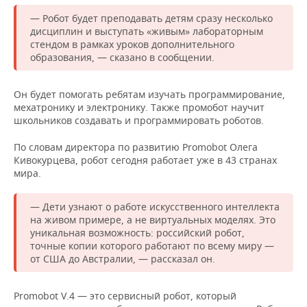
НЕФТЕХИМИЯ
— Робот будет преподавать детям сразу несколько
РОЗНИЧНАЯ ТОРГОВЛЯ
НОВОСТИ ТЕХНОЛОГИЙ
МЕРОПРИЯТИЯ
дисциплин и выступать «живым» лабораторным
НЕФТЬ
стендом в рамках уроков дополнительного
ТРАНСПОРТ
IT
НОВОСТИ МЕРОПРИЯТИЙ
СПОРТ
образования, — сказано в сообщении.
ОПК
УСЛУГИ
МЕДИА
ВЫЕЗДНАЯ РЕДАКЦИЯ
НОВОСТИ СПОРТА
ОБЩЕСТВО
Он будет помогать ребятам изучать программирование,
ЭНЕРГЕТИКА
мехатронику и электронику. Также промобот научит
ТЕЛЕКОММУНИКАЦИИ
БИЗНЕС-БРАНЧИ
ФУТБОЛ
НОВОСТИ ОБЩЕСТВА
ФОТОГАЛЕРЕЯ
школьников создавать и программировать роботов.
По словам директора по развитию Promobot Олега
ONLINE-КОНФЕРЕНЦИИ
ХОККЕЙ
ВЛАСТЬ
СЮЖЕТЫ
Кивокурцева, робот сегодня работает уже в 43 странах
мира.
ОТКРЫТАЯ ЛЕКЦИЯ
БАСКЕТБОЛ
ИНФРАСТРУКТУРА
СПРАВОЧНИК
— Дети узнают о работе искусственного интеллекта
ВОЛЕЙБОЛ
ИСТОРИЯ
СПИСОК ПЕРСОН
ПОЛНАЯ ВЕРСИЯ
на живом примере, а не виртуальных моделях. Это
уникальная возможность: российский робот,
КИБЕРСПОРТ
КУЛЬТУРА
СПИСОК КОМПАНИЙ
точные копии которого работают по всему миру —
от США до Австралии, — рассказал он.
ФИГУРНОЕ КАТАНИЕ
МЕДИЦИНА
Promobot V.4 — это сервисный робот, который