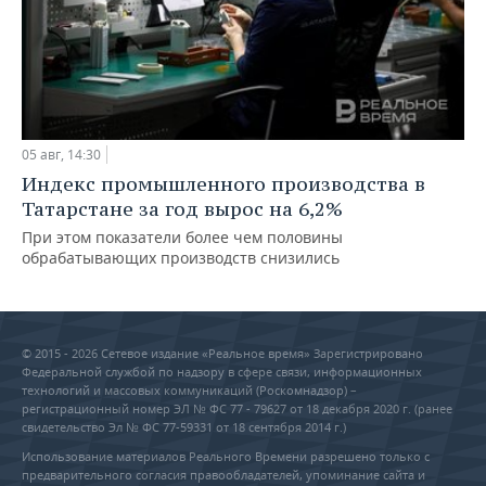
05 авг, 14:30
Индекс промышленного производства в
Татарстане за год вырос на 6,2%
При этом показатели более чем половины
обрабатывающих производств снизились
© 2015 - 2026 Сетевое издание «Реальное время» Зарегистрировано
Федеральной службой по надзору в сфере связи, информационных
технологий и массовых коммуникаций (Роскомнадзор) –
регистрационный номер ЭЛ № ФС 77 - 79627 от 18 декабря 2020 г. (ранее
свидетельство Эл № ФС 77-59331 от 18 сентября 2014 г.)
Использование материалов Реального Времени разрешено только с
предварительного согласия правообладателей, упоминание сайта и