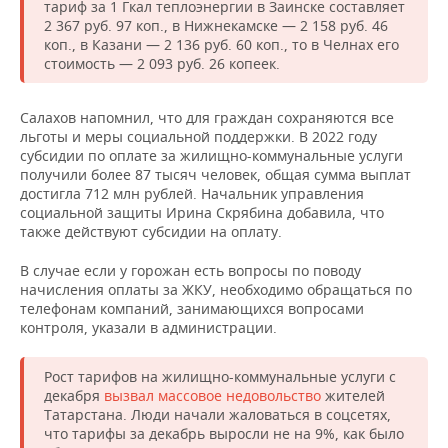
НЕФТЕХИМИЯ
тариф за 1 Гкал теплоэнергии в Заинске составляет
2 367 руб. 97 коп., в Нижнекамске — 2 158 руб. 46
РОЗНИЧНАЯ ТОРГОВЛЯ
НОВОСТИ ТЕХНОЛОГИЙ
МЕРОПРИЯТИЯ
коп., в Казани — 2 136 руб. 60 коп., то в Челнах его
НЕФТЬ
стоимость — 2 093 руб. 26 копеек.
ТРАНСПОРТ
IT
НОВОСТИ МЕРОПРИЯТИЙ
СПОРТ
ОПК
Салахов напомнил, что для граждан сохраняются все
УСЛУГИ
МЕДИА
ВЫЕЗДНАЯ РЕДАКЦИЯ
НОВОСТИ СПОРТА
ОБЩЕСТВО
льготы и меры социальной поддержки. В 2022 году
ЭНЕРГЕТИКА
субсидии по оплате за жилищно-коммунальные услуги
получили более 87 тысяч человек, общая сумма выплат
ТЕЛЕКОММУНИКАЦИИ
БИЗНЕС-БРАНЧИ
ФУТБОЛ
НОВОСТИ ОБЩЕСТВА
ФОТОГАЛЕРЕЯ
достигла 712 млн рублей. Начальник управления
социальной защиты Ирина Скрябина добавила, что
ONLINE-КОНФЕРЕНЦИИ
ХОККЕЙ
ВЛАСТЬ
СЮЖЕТЫ
также действуют субсидии на оплату.
ОТКРЫТАЯ ЛЕКЦИЯ
БАСКЕТБОЛ
ИНФРАСТРУКТУРА
СПРАВОЧНИК
В случае если у горожан есть вопросы по поводу
начисления оплаты за ЖКУ, необходимо обращаться по
телефонам компаний, занимающихся вопросами
ВОЛЕЙБОЛ
ИСТОРИЯ
СПИСОК ПЕРСОН
ПОЛНАЯ ВЕРСИЯ
контроля, указали в администрации.
КИБЕРСПОРТ
КУЛЬТУРА
СПИСОК КОМПАНИЙ
Рост тарифов на жилищно-коммунальные услуги с
декабря
вызвал массовое недовольство
жителей
ФИГУРНОЕ КАТАНИЕ
МЕДИЦИНА
Татарстана. Люди начали жаловаться в соцсетях,
что тарифы за декабрь выросли не на 9%, как было