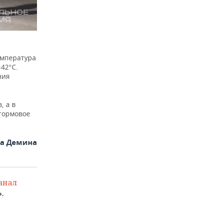
емпература
42°С.
ния
, а в
ормовое
на Демина
анал
.