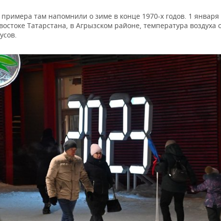
 примера там напомнили о зиме в конце 1970-х годов. 1 января 
востоке Татарстана, в Агрызском районе, температура воздуха 
усов.