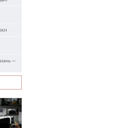
 ОКН
азань —