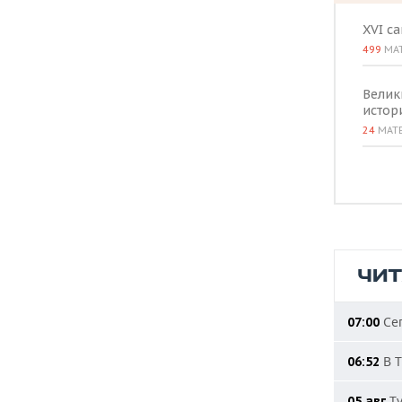
XVI с
499
МА
Велик
истор
24
МАТ
ЧИ
Сег
07:00
В Т
06:52
Ту
05 авг