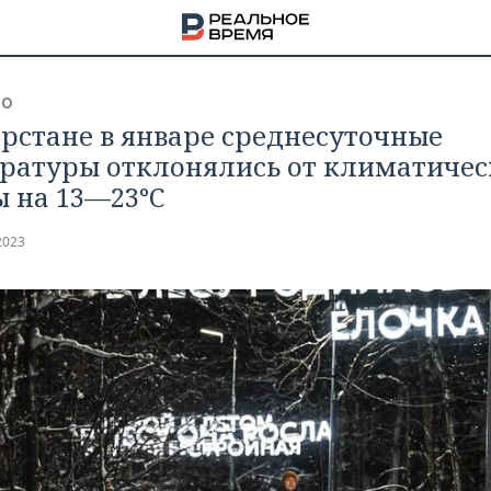
ВО
арстане в январе среднесуточные
ратуры отклонялись от климатичес
 на 13—23°С
2023
НА