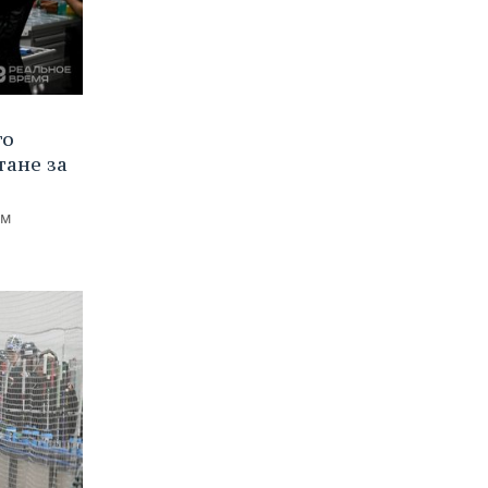
го
тане за
ем