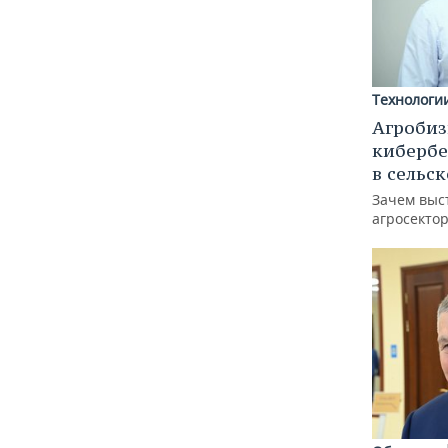
Технологи
Агробиз
кибербе
в сельс
Зачем выс
агросектор