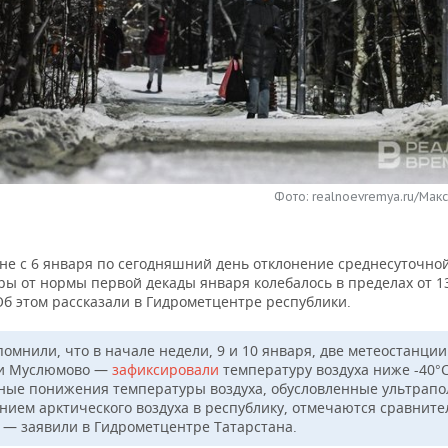
Фото: realnoevremya.ru/Мак
ане с 6 января по сегодняшний день отклонение среднесуточно
ы от нормы первой декады января колебалось в пределах от 13
Об этом рассказали в Гидрометцентре республики.
помнили, что в начале недели, 9 и 10 января, две метеостанци
и Муслюмово —
зафиксировали
температуру воздуха ниже -40°С
ные понижения температуры воздуха, обусловленные ультрап
нием арктического воздуха в республику, отмечаются сравните
, — заявили в Гидрометцентре Татарстана.