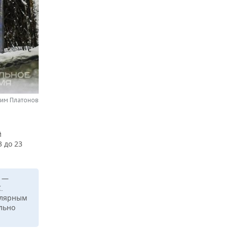
сим Платонов
й
 до 23
и —
.
олярным
льно