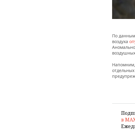
По данным
воздуха
оп
Аномально
воздушных
Напомним, 
отдельных 
предупреж
Подп
в MA
Ежед