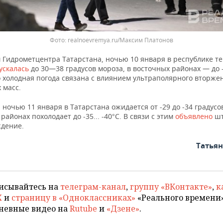
Фото: realnoevremya.ru/Максим Платонов
 Гидрометцентра Татарстана, ночью 10 января в республике т
ускалась
до 30—38 градусов мороза, в восточных районах — до -
 холодная погода связана с влиянием ультраполярного вторже
 масс.
ночью 11 января в Татарстана ожидается от -29 до -34 градусов
районах похолодает до -35... -40°С. В связи с этим
объявлено
шт
дение.
Татья
исывайтесь на
телеграм-канал
,
группу «ВКонтакте»
,
к
X
и
страницу в «Одноклассниках»
«Реального времени»
невные видео на
Rutube
и
«Дзене»
.