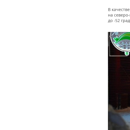
ВОДНЫЕ ВИДЫ СПОРТА
ОБРАЗОВАНИЕ
В качестве
ХОККЕЙ С МЯЧОМ
ПРОИСШЕСТВИЯ
на северо-
до -52 град