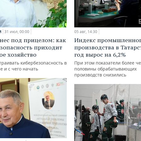
и
31 июл, 00:00
05 авг, 14:30
нес под прицелом: как
Индекс промышленно
зопасность приходит
производства в Татарс
кое хозяйство
год вырос на 6,2%
траивать кибербезопасность в
При этом показатели более ч
е и с чего начать
половины обрабатывающих
производств снизились