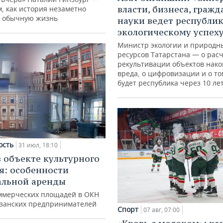
власти, бизнеса, гражд
м, как история незаметно
 обычную жизнь
науки ведет республик
экологическому успех
Министр экологии и природн
ресурсов Татарстана — о расч
рекультивации объектов нак
вреда, о цифровизации и о то
будет республика через 10 ле
ость
31 июл, 18:10
в объекте культурного
я: особенности
альной аренды
ммерческих площадей в ОКН
азанских предпринимателей
Спорт
07 авг, 07:00