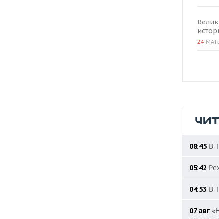
Велик
истор
24
МАТ
ЧИ
В Т
08:45
Реж
05:42
В Т
04:53
«Н
07 авг