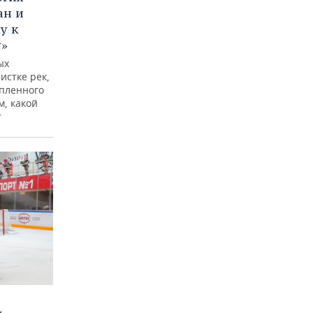
ан и
у к
у»
ых
истке рек,
опленного
м, какой
т