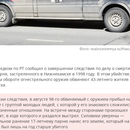
Фото: realnoevremya.ru/Мак
едком по РТ сообщил о завершении следствия по делу о смерти
рня, застреленного в Нижнекамске в 1998 году. В этом убийстве
м обороте огнестрельного оружия обвиняют 43-летнего жителя
ка.
сии следствия, в августе 98-го обвиняемый с оружием прибыл н
у с группой молодых людей, с которой у его знакомого сложилис
зненные отношения. На встрече между сторонами произошел
кт, в ходе которого и раздался выстрел. Силовики уверены —
льное ранение 17-летнему парню нанес его земляк, который на
 был лишь на год старше убитого.