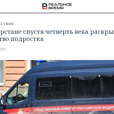
СТВИЯ
арстане спустя четверть века раскр
тво подростка
2023
НА