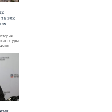
до
 за век
ная
история
рхитектуры
жилья
ргия