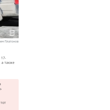
сим Платонов
 17-
, а также
а
ь
 тот