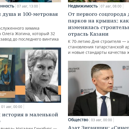
нность
Недвижимость
07 авг, 13:00
07 авг, 08:00
 душа и 100-метровая
От первого соцгорода 
а
парков на крышах: как
изменилась строитель
аслуженного химика
отрасль Казани
а Олега Жогина, который 32
 завод до последнего винтика
К 70-летию Дня строителя — 
становления татарстанской а
и новые стандарты качества 
01 авг, 00:00
 история в маленькой
Общество
03 авг, 00:00
е
Азат Зиганшин: «Сине
 вчера» Наталии Гинзбург —