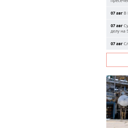
пресечен
В 
07 авг
Су
07 авг
делу на 
Сл
07 авг