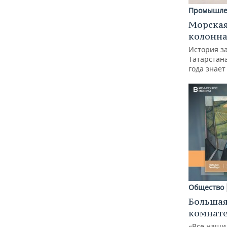
Промышле
Морская
колонн
История з
Татарстан
года знает
Общество
Большая
комнат
«Все наши