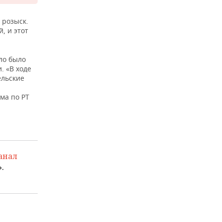
 розыск.
, и этот
ело было
. «В ходе
ельские
ма по РТ
анал
.