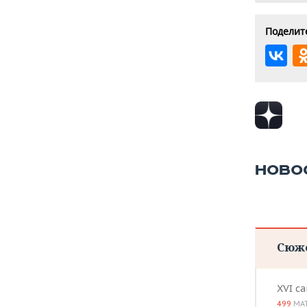
Поделите
НОВО
Сюж
XVI с
499
МА