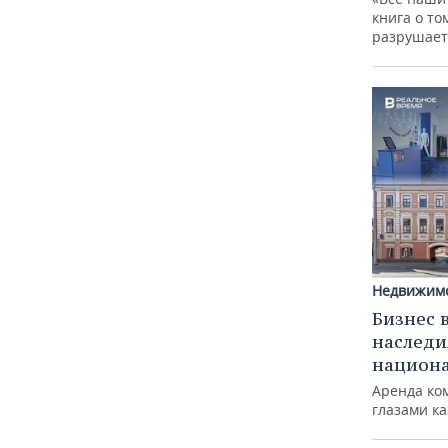
книга о то
разрушает
Недвижим
Бизнес 
наследи
национ
Аренда ко
глазами к