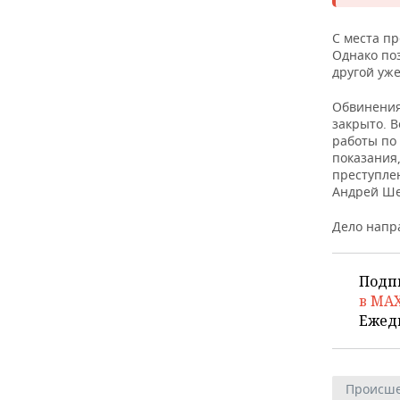
ВОДНЫЕ ВИДЫ СПОРТА
ОБРАЗОВАНИЕ
С места п
ХОККЕЙ С МЯЧОМ
ПРОИСШЕСТВИЯ
Однако поз
другой уже
Обвинения 
закрыто. В
работы по
показания
преступле
Андрей Ше
Дело напра
Подп
в MA
Ежед
Происше