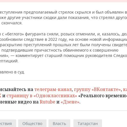
реступления предполагаемый стрелок скрылся и был объявлен в
же другие участники сходки дали показания, что стрелял другой
 скончался.
с «беглого» фигуранта сняли, розыск отменили, и, казалось, д
озобновили следствие в 2022 году, на основе новой информации
 раскрытию преступлений прошлых лет были получены свидет
, подтвердившие причастность обвиняемого к совершению
ния», — комментирует старший помощник руководителя Следко
птицкий.
влено в суд.
исывайтесь на
телеграм-канал
,
группу «ВКонтакте»
,
к
X
и
страницу в «Одноклассниках»
«Реального времени»
невные видео на
Rutube
и
«Дзене»
.
ствия
Общество
Власть
Татарстан