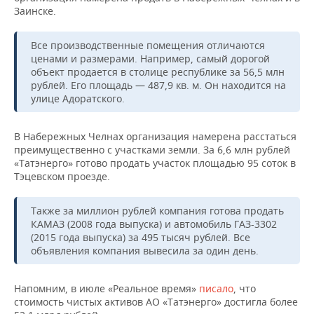
НЕФТЕХИМИЯ
Заинске.
РОЗНИЧНАЯ ТОРГОВЛЯ
НОВОСТИ ТЕХНОЛОГИЙ
МЕРОПРИЯТИЯ
НЕФТЬ
Все производственные помещения отличаются
ТРАНСПОРТ
IT
НОВОСТИ МЕРОПРИЯТИЙ
СПОРТ
ценами и размерами. Например, самый дорогой
ОПК
объект продается в столице республике за 56,5 млн
рублей. Его площадь — 487,9 кв. м. Он находится на
УСЛУГИ
МЕДИА
ВЫЕЗДНАЯ РЕДАКЦИЯ
НОВОСТИ СПОРТА
ОБЩЕСТВО
улице Адоратского.
ЭНЕРГЕТИКА
ТЕЛЕКОММУНИКАЦИИ
БИЗНЕС-БРАНЧИ
ФУТБОЛ
НОВОСТИ ОБЩЕСТВА
ФОТОГАЛЕРЕЯ
В Набережных Челнах организация намерена расстаться
преимущественно с участками земли. За 6,6 млн рублей
ONLINE-КОНФЕРЕНЦИИ
ХОККЕЙ
ВЛАСТЬ
СЮЖЕТЫ
«Татэнерго» готово продать участок площадью 95 соток в
Тэцевском проезде.
ОТКРЫТАЯ ЛЕКЦИЯ
БАСКЕТБОЛ
ИНФРАСТРУКТУРА
СПРАВОЧНИК
Также за миллион рублей компания готова продать
ВОЛЕЙБОЛ
ИСТОРИЯ
СПИСОК ПЕРСОН
ПОЛНАЯ ВЕРСИЯ
КАМАЗ (2008 года выпуска) и автомобиль ГАЗ-3302
(2015 года выпуска) за 495 тысяч рублей. Все
объявления компания вывесила за один день.
КИБЕРСПОРТ
КУЛЬТУРА
СПИСОК КОМПАНИЙ
ФИГУРНОЕ КАТАНИЕ
МЕДИЦИНА
Напомним, в июле «Реальное время»
писало
, что
стоимость чистых активов АО «Татэнерго» достигла более