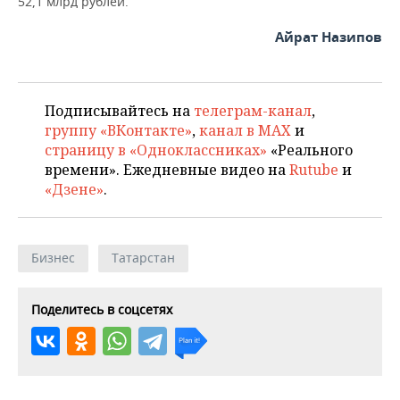
52,1 млрд рублей.
ВОДНЫЕ ВИДЫ СПОРТА
ОБРАЗОВАНИЕ
Айрат Назипов
ХОККЕЙ С МЯЧОМ
ПРОИСШЕСТВИЯ
Подписывайтесь на
телеграм-канал
,
группу «ВКонтакте»
,
канал в MAX
и
страницу в «Одноклассниках»
«Реального
времени». Ежедневные видео на
Rutube
и
«Дзене»
.
Бизнес
Татарстан
Поделитесь в соцсетях