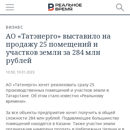
РЕГИОНЫ
БИЗНЕС
АО «Татэнерго» выставило на
БАШКОРТОСТАН
НОВОСТИ
продажу 25 помещений и
ТАТАРСТАН
АНАЛИТИКА
участков земли за 284 млн
рублей
УДМУРТИЯ
НОВОСТИ АНАЛИТИКИ
ЭКОНОМИКА
10:50, 10.01.2023
ДЕКЛАРАЦИИ О ДОХОДАХ
НОВОСТИ ЭКОНОМИКИ
ПРОМЫШЛЕННОСТЬ
АО «Татэнерго» хочет реализовать сразу 25
КОРОЛИ ГОСЗАКАЗА ПФО
ФИНАНСЫ
НОВОСТИ
НЕДВИЖИМОСТЬ
производственных помещений и участков земли в
ПРОМЫШЛЕННОСТИ
Татарстане. Об этом стало известно «Реальному
ВУЗЫ ТАТАРСТАНА
БАНКИ
НОВОСТИ НЕДВИЖИМОСТИ
АВТО
времени».
АГРОПРОМ
За все объекты предприятие хочет получить в общей
КОМУ ПРИНАДЛЕЖАТ
БЮДЖЕТ
НОВОСТИ АВТО
БИЗНЕС
сложности 284 млн рублей. Подавляющее большинство
ТОРГОВЫЕ ЦЕНТРЫ
МАШИНОСТРОЕНИЕ
ТАТАРСТАНА
помещений находятся в Казани. Также участки земли
ИНВЕСТИЦИИ
НОВОСТИ БИЗНЕСА
ТЕХНОЛОГИИ
организация намерена продать в Набережных Челнах и в