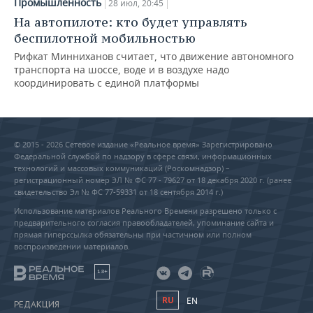
Промышленность
28 июл, 20:45
На автопилоте: кто будет управлять
беспилотной мобильностью
Рифкат Минниханов считает, что движение автономного
транспорта на шоссе, воде и в воздухе надо
координировать с единой платформы
© 2015 - 2026 Сетевое издание «Реальное время» Зарегистрировано
Федеральной службой по надзору в сфере связи, информационных
технологий и массовых коммуникаций (Роскомнадзор) –
регистрационный номер ЭЛ № ФС 77 - 79627 от 18 декабря 2020 г. (ранее
свидетельство Эл № ФС 77-59331 от 18 сентября 2014 г.)
Использование материалов Реального Времени разрешено только с
предварительного согласия правообладателей, упоминание сайта и
прямая гиперссылка обязательны при частичном или полном
воспроизведении материалов.
18+
RU
EN
РЕДАКЦИЯ