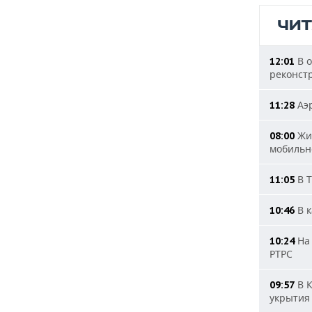
ЧИ
В о
12:01
реконст
Аэр
11:28
Жит
08:00
мобильн
В Т
11:05
В к
10:46
На 
10:24
РТРС
В К
09:57
укрытия