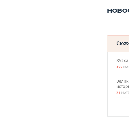
НОВО
Сюж
XVI с
499
МА
Велик
истор
24
МАТ