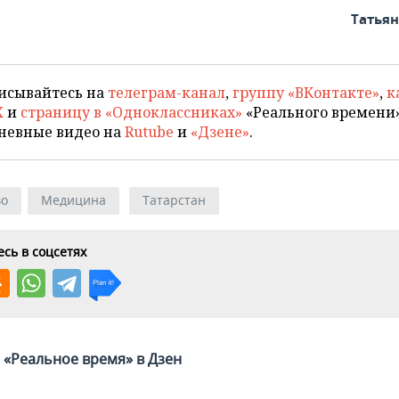
Татья
исывайтесь на
телеграм-канал
,
группу «ВКонтакте»
,
к
X
и
страницу в «Одноклассниках»
«Реального времени»
невные видео на
Rutube
и
«Дзене»
.
во
Медицина
Татарстан
сь в соцсетях
«Реальное время» в Дзен