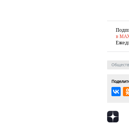
Подп
в MA
Ежед
Общест
Поделите