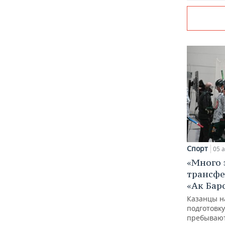
Спорт
05 а
«Много 
трансфе
«Ак Бар
Казанцы н
подготовку
пребывают