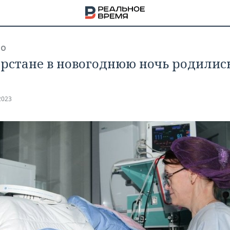
ВО
арстане в новогоднюю ночь родились
2023
НА