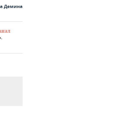
на Демина
анал
.