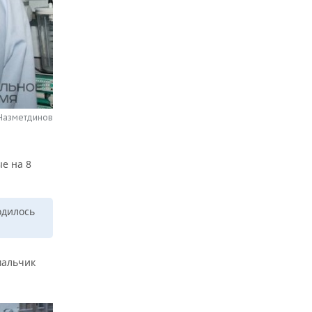
 Назметдинов
ые на 8
одилось
мальчик