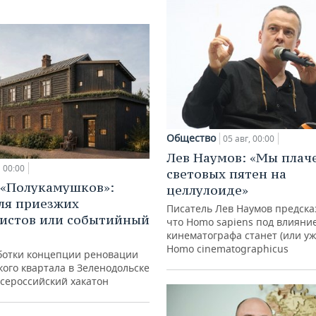
Общество
05 авг, 00:00
Лев Наумов: «Мы плаче
00:00
световых пятен на
 «Полукамушков»:
целлулоиде»
ля приезжих
Писатель Лев Наумов предска
истов или событийный
что Homo sapiens под влияни
кинематографа станет (или уж
Homo cinematographicus
ботки концепции реновации
ого квартала в Зеленодольске
всероссийский хакатон