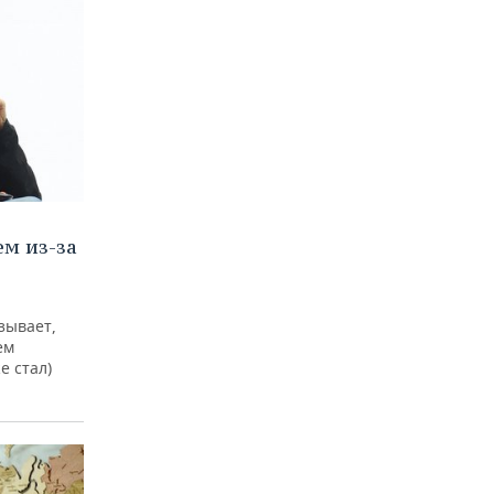
м из-за
зывает,
ем
е стал)