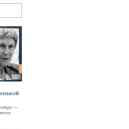
ленькой
нзбург —
аметно