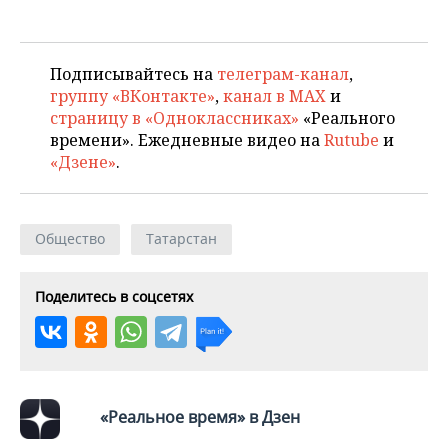
ВОДНЫЕ ВИДЫ СПОРТА
ОБРАЗОВАНИЕ
ХОККЕЙ С МЯЧОМ
ПРОИСШЕСТВИЯ
Подписывайтесь на
телеграм-канал
,
группу «ВКонтакте»
,
канал в MAX
и
страницу в «Одноклассниках»
«Реального
времени». Ежедневные видео на
Rutube
и
«Дзене»
.
Общество
Татарстан
Поделитесь в соцсетях
«Реальное время» в Дзен