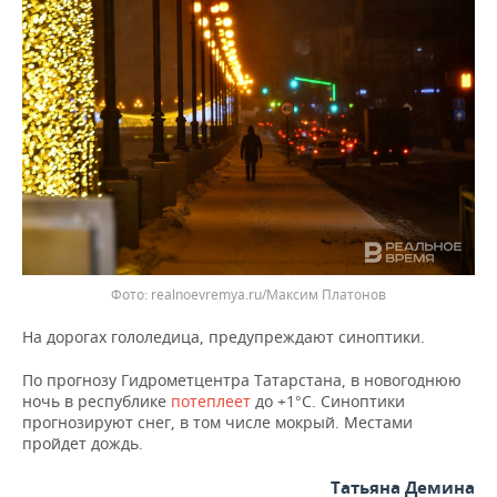
НЕФТЕХИМИЯ
РОЗНИЧНАЯ ТОРГОВЛЯ
НОВОСТИ ТЕХНОЛОГИЙ
МЕРОПРИЯТИЯ
НЕФТЬ
ТРАНСПОРТ
IT
НОВОСТИ МЕРОПРИЯТИЙ
СПОРТ
ОПК
УСЛУГИ
МЕДИА
ВЫЕЗДНАЯ РЕДАКЦИЯ
НОВОСТИ СПОРТА
ОБЩЕСТВО
ЭНЕРГЕТИКА
ТЕЛЕКОММУНИКАЦИИ
БИЗНЕС-БРАНЧИ
ФУТБОЛ
НОВОСТИ ОБЩЕСТВА
ФОТОГАЛЕРЕЯ
ONLINE-КОНФЕРЕНЦИИ
ХОККЕЙ
ВЛАСТЬ
СЮЖЕТЫ
ОТКРЫТАЯ ЛЕКЦИЯ
БАСКЕТБОЛ
ИНФРАСТРУКТУРА
Фото: realnoevremya.ru/Максим Платонов
СПРАВОЧНИК
На дорогах гололедица, предупреждают синоптики.
ВОЛЕЙБОЛ
ИСТОРИЯ
СПИСОК ПЕРСОН
ПОЛНАЯ ВЕРСИЯ
По прогнозу Гидрометцентра Татарстана, в новогоднюю
КИБЕРСПОРТ
КУЛЬТУРА
СПИСОК КОМПАНИЙ
ночь в республике
потеплеет
до +1°С. Синоптики
прогнозируют снег, в том числе мокрый. Местами
пройдет дождь.
ФИГУРНОЕ КАТАНИЕ
МЕДИЦИНА
Татьяна Демина