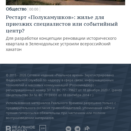
Общество
00:00
Рестарт «Полукамушков»: жилье для
приезжих специалистов или событийный
центр?
Для разработки концепции реновации исторического
квартала в Зеленодольске устроили всероссийский
хакатон
© 2015 - 2026 Сетевое издание «Реальное время» Зарегистрировано
Федеральной службой по надзору в сфере связи, информационных
технологий и массовых коммуникаций (Роскомнадзор) –
регистрационный номер ЭЛ № ФС 77 - 79627 от 18 декабря 2020 г. (ранее
свидетельство Эл № ФС 77-59331 от 18 сентября 2014 г.)
Использование материалов Реального Времени разрешено только с
предварительного согласия правообладателей, упоминание сайта и
прямая гиперссылка обязательны при частичном или полном
воспроизведении материалов.
18+