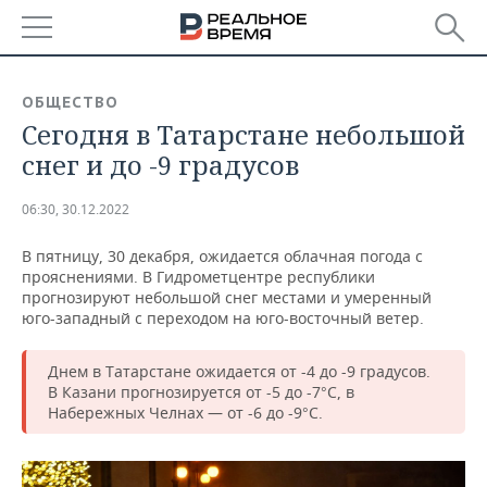
РЕГИОНЫ
ОБЩЕСТВО
Сегодня в Татарстане небольшой
БАШКОРТОСТАН
НОВОСТИ
снег и до -9 градусов
ТАТАРСТАН
АНАЛИТИКА
06:30, 30.12.2022
УДМУРТИЯ
НОВОСТИ АНАЛИТИКИ
ЭКОНОМИКА
В пятницу, 30 декабря, ожидается облачная погода с
прояснениями. В Гидрометцентре республики
ДЕКЛАРАЦИИ О ДОХОДАХ
НОВОСТИ ЭКОНОМИКИ
ПРОМЫШЛЕННОСТЬ
прогнозируют небольшой снег местами и умеренный
юго-западный с переходом на юго-восточный ветер.
КОРОЛИ ГОСЗАКАЗА ПФО
ФИНАНСЫ
НОВОСТИ
НЕДВИЖИМОСТЬ
ПРОМЫШЛЕННОСТИ
Днем в Татарстане ожидается от -4 до -9 градусов.
ВУЗЫ ТАТАРСТАНА
БАНКИ
НОВОСТИ НЕДВИЖИМОСТИ
АВТО
В Казани прогнозируется от -5 до -7°С, в
АГРОПРОМ
Набережных Челнах — от -6 до -9°С.
КОМУ ПРИНАДЛЕЖАТ
БЮДЖЕТ
НОВОСТИ АВТО
БИЗНЕС
ТОРГОВЫЕ ЦЕНТРЫ
МАШИНОСТРОЕНИЕ
ТАТАРСТАНА
ИНВЕСТИЦИИ
НОВОСТИ БИЗНЕСА
ТЕХНОЛОГИИ