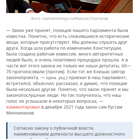
Фото: realnoevremya.ru/Максим Платонов
— Закон уже принят, позиция нашего парламента была
известна. Понятно, что есть сложившиеся исторические
вещи, которые присутствуют. Мы должны слушать друг
друга. Когда шла работа по изменению Конституции,
была создана рабочая комиссия, много авторитетных
людей было, и очень позитивно процедура прошла. А в
части вот этого закона не только же наши депутаты, 60—
70 проголосовали [против]. Если тот же Клишас (автор
законопроекта, —
.) приехал в наш парламент,
прим. ред
встретился, объяснил, рассказал, я думаю, что позиция
была несколько другая. Понятно, что закон принят и мы
законопослушные люди. Но так получилось, что наш
голос не услышали в некоторых вопросах, —
комментировал
в декабре 2021 года закон сам Рустам
Минниханов.
Согласно закону о публичной власти,
наименованием должности высшего должностного