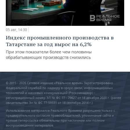
05 авг, 14:30
Индекс промышленного производства в
Татарстане за год вырос на 6,2%
При этом показатели более чем половины
обрабатывающих производств снизились
© 2015 - 2026 Сетевое издание «Реальное время» Зарегистрировано
Федеральной службой по надзору в сфере связи, информационных
технологий и массовых коммуникаций (Роскомнадзор) –
регистрационный номер ЭЛ № ФС 77 - 79627 от 18 декабря 2020 г. (ранее
свидетельство Эл № ФС 77-59331 от 18 сентября 2014 г.)
Использование материалов Реального Времени разрешено только с
предварительного согласия правообладателей, упоминание сайта и
прямая гиперссылка обязательны при частичном или полном
воспроизведении материалов.