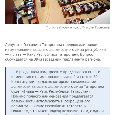
НЕФТЕХИМИЯ
РОЗНИЧНАЯ ТОРГОВЛЯ
НОВОСТИ ТЕХНОЛОГИЙ
МЕРОПРИЯТИЯ
НЕФТЬ
ТРАНСПОРТ
IT
НОВОСТИ МЕРОПРИЯТИЙ
СПОРТ
ОПК
Фото: realnoevremya.ru/Максим Платонов
УСЛУГИ
МЕДИА
ВЫЕЗДНАЯ РЕДАКЦИЯ
НОВОСТИ СПОРТА
ОБЩЕСТВО
ЭНЕРГЕТИКА
Депутаты Госсовета Татарстана предложили новое
ТЕЛЕКОММУНИКАЦИИ
БИЗНЕС-БРАНЧИ
ФУТБОЛ
НОВОСТИ ОБЩЕСТВА
ФОТОГАЛЕРЕЯ
наименование высшего должностного лица республики
— «Глава — Раис Республики Татарстан». Вопрос
ONLINE-КОНФЕРЕНЦИИ
ХОККЕЙ
ВЛАСТЬ
СЮЖЕТЫ
обсуждается на 39-м заседании парламента региона.
ОТКРЫТАЯ ЛЕКЦИЯ
БАСКЕТБОЛ
ИНФРАСТРУКТУРА
СПРАВОЧНИК
— В розданном вам проекте предлагается внести
изменения в наименование глава 2 и статью 89
ВОЛЕЙБОЛ
ИСТОРИЯ
СПИСОК ПЕРСОН
ПОЛНАЯ ВЕРСИЯ
Конституции, согласно которым наименование
должности высшего должностного лица Татарстана
будет «Глава — Раис Республики Татарстан».
КИБЕРСПОРТ
КУЛЬТУРА
СПИСОК КОМПАНИЙ
Помимо полного наименования предлагается
возможность использовать и сокращенного
ФИГУРНОЕ КАТАНИЕ
МЕДИЦИНА
варианта — «Раис Республики Татарстан».
Полагаем, что такой подход позволяет нам, с одной