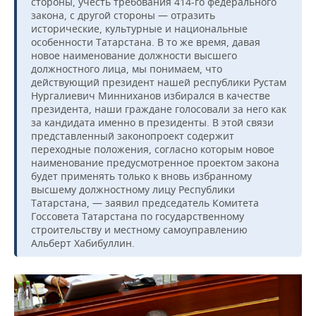
ВОДНЫЕ ВИДЫ СПОРТА
ОБРАЗОВАНИЕ
стороны, учесть требования 414-го федерального
закона, с другой стороны — отразить
исторические, культурные и национальные
ХОККЕЙ С МЯЧОМ
ПРОИСШЕСТВИЯ
особенности Татарстана. В то же время, давая
новое наименование должности высшего
должностного лица, мы понимаем, что
действующий президент нашей республики Рустам
Нургалиевич Минниханов избирался в качестве
президента, наши граждане голосовали за него как
за кандидата именно в президенты. В этой связи
представленный законопроект содержит
переходные положения, согласно которым новое
наименование предусмотренное проектом закона
будет применять только к вновь избранному
высшему должностному лицу Республики
Татарстана, — заявил председатель Комитета
Госсовета Татарстана по государственному
строительству и местному самоуправлению
Альберт Хабибуллин.