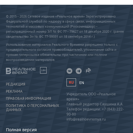
© 2015 - 2026 Сетевое издание «Реальное время» Зарегистрировано
Федеральной службой по надзору в сфере связи, информационных
технологий и массовых коммуникаций (Роскомнадзор) –
регистрационный номер ЭЛ № ФС 77 - 79627 от 18 декабря 2020 г. (ранее
свидетельство Эл № ФС 77-59331 от 18 сентября 2014 г.)
Использование материалов Реального Времени разрешено только с
предварительного согласия правообладателей, упоминание сайта и
прямая гиперссылка обязательны при частичном или полном
воспроизведении материалов.
18+
RU
EN
РЕДАКЦИЯ
РЕКЛАМА
Учредитель ООО «Реальное
ПРАВОВАЯ ИНФОРМАЦИЯ
время»
Главный редактор Саушина А.А.
ПОЛИТИКА О ПЕРСОНАЛЬНЫХ
Телефон редакции: +7 (843) 222-
ДАННЫХ
90-80
info@realnoevremya.ru
Полная версия