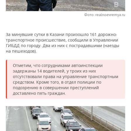
НЕФТЕХИМИЯ
РОЗНИЧНАЯ ТОРГОВЛЯ
НОВОСТИ ТЕХНОЛОГИЙ
МЕРОПРИЯТИЯ
НЕФТЬ
Фото: realnoevremya.ru
ТРАНСПОРТ
IT
НОВОСТИ МЕРОПРИЯТИЙ
СПОРТ
ОПК
За минувшие сутки в Казани произошло 161 дорожно-
УСЛУГИ
МЕДИА
ВЫЕЗДНАЯ РЕДАКЦИЯ
НОВОСТИ СПОРТА
ОБЩЕСТВО
транспортное происшествие, сообщили в Управлении
ЭНЕРГЕТИКА
ГИБДД по городу. Два из них с пострадавшими (наезды
ТЕЛЕКОММУНИКАЦИИ
БИЗНЕС-БРАНЧИ
ФУТБОЛ
НОВОСТИ ОБЩЕСТВА
на пешеходов).
ФОТОГАЛЕРЕЯ
ONLINE-КОНФЕРЕНЦИИ
ХОККЕЙ
ВЛАСТЬ
СЮЖЕТЫ
Отметим, что сотрудниками автоинспекции
задержаны 14 водителей, у троих из них
отсутствовали права на управление транспортным
ОТКРЫТАЯ ЛЕКЦИЯ
БАСКЕТБОЛ
ИНФРАСТРУКТУРА
СПРАВОЧНИК
средством. Кроме того, в отдел полиции по
подозрению в совершении преступлений
ВОЛЕЙБОЛ
ИСТОРИЯ
СПИСОК ПЕРСОН
ПОЛНАЯ ВЕРСИЯ
доставлено пять граждан.
КИБЕРСПОРТ
КУЛЬТУРА
СПИСОК КОМПАНИЙ
ФИГУРНОЕ КАТАНИЕ
МЕДИЦИНА