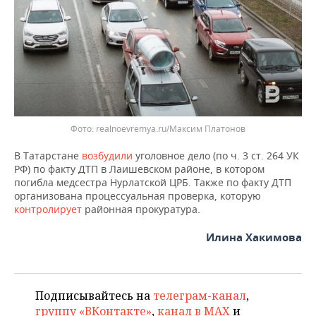
ВОДНЫЕ ВИДЫ СПОРТА
ОБРАЗОВАНИЕ
ХОККЕЙ С МЯЧОМ
ПРОИСШЕСТВИЯ
Фото: realnoevremya.ru/Максим Платонов
В Татарстане
возбудили
уголовное дело (по ч. 3 ст. 264 УК
РФ) по факту ДТП в Лаишевском районе, в котором
погибла медсестра Нурлатской ЦРБ. Также по факту ДТП
организована процессуальная проверка, которую
контролирует
районная прокуратура.
Илина Хакимова
Подписывайтесь на
телеграм-канал
,
группу «ВКонтакте»
,
канал в MAX
и