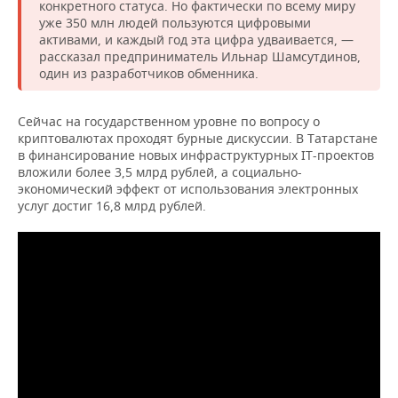
НЕФТЕХИМИЯ
конкретного статуса. Но фактически по всему миру
уже 350 млн людей пользуются цифровыми
РОЗНИЧНАЯ ТОРГОВЛЯ
НОВОСТИ ТЕХНОЛОГИЙ
МЕРОПРИЯТИЯ
активами, и каждый год эта цифра удваивается, —
НЕФТЬ
рассказал предприниматель Ильнар Шамсутдинов,
ТРАНСПОРТ
IT
НОВОСТИ МЕРОПРИЯТИЙ
один из разработчиков обменника.
СПОРТ
ОПК
УСЛУГИ
МЕДИА
ВЫЕЗДНАЯ РЕДАКЦИЯ
НОВОСТИ СПОРТА
ОБЩЕСТВО
Сейчас на государственном уровне по вопросу о
ЭНЕРГЕТИКА
криптовалютах проходят бурные дискуссии. В Татарстане
в финансирование новых инфраструктурных IT-проектов
ТЕЛЕКОММУНИКАЦИИ
БИЗНЕС-БРАНЧИ
ФУТБОЛ
НОВОСТИ ОБЩЕСТВА
ФОТОГАЛЕРЕЯ
вложили более 3,5 млрд рублей, а социально-
экономический эффект от использования электронных
ONLINE-КОНФЕРЕНЦИИ
ХОККЕЙ
ВЛАСТЬ
СЮЖЕТЫ
услуг достиг 16,8 млрд рублей.
ОТКРЫТАЯ ЛЕКЦИЯ
БАСКЕТБОЛ
ИНФРАСТРУКТУРА
СПРАВОЧНИК
ВОЛЕЙБОЛ
ИСТОРИЯ
СПИСОК ПЕРСОН
ПОЛНАЯ ВЕРСИЯ
КИБЕРСПОРТ
КУЛЬТУРА
СПИСОК КОМПАНИЙ
ФИГУРНОЕ КАТАНИЕ
МЕДИЦИНА