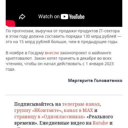
ВОДНЫЕ ВИДЫ СПОРТА
ОБРАЗОВАНИЕ
ХОККЕЙ С МЯЧОМ
ПРОИСШЕСТВИЯ
По прогнозам, выручка от продажи продуктов IT-сектора
в этом году должна составить порядка 130 млрд рублей —
это на 15 млрд рублей больше, чем в предыдущие годы.
В ноябре в Госдуму
внесли
законопроект о майнинге
криптовалют. Закон хотят принять в декабре во всех
чтениях, чтобы он начал действовать с 1 января 2023
года.
Маргарита Головатенко
Подписывайтесь на
телеграм-канал
,
группу «ВКонтакте»
,
канал в MAX
и
страницу в «Одноклассниках»
«Реального
времени». Ежедневные видео на
Rutube
и