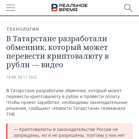
РЕГИОНЫ
ТЕХНОЛОГИИ
В Татарстане разработали
БАШКОРТОСТАН
НОВОСТИ
обменник, который может
ТАТАРСТАН
АНАЛИТИКА
перевести криптовалюту в
рубли — видео
УДМУРТИЯ
НОВОСТИ АНАЛИТИКИ
ЭКОНОМИКА
19:48, 30.11.2022
ДЕКЛАРАЦИИ О ДОХОДАХ
НОВОСТИ ЭКОНОМИКИ
ПРОМЫШЛЕННОСТЬ
В Татарстане разработали обменник, который может
КОРОЛИ ГОСЗАКАЗА ПФО
ФИНАНСЫ
НОВОСТИ
НЕДВИЖИМОСТЬ
перевести криптовалюту в рубли и провести оплату.
ПРОМЫШЛЕННОСТИ
Чтобы проект заработал, необходимы законодательные
ВУЗЫ ТАТАРСТАНА
БАНКИ
НОВОСТИ НЕДВИЖИМОСТИ
АВТО
решения, сообщают «Новости Татарстана» телеканала
АГРОПРОМ
ТНВ.
КОМУ ПРИНАДЛЕЖАТ
БЮДЖЕТ
НОВОСТИ АВТО
БИЗНЕС
ТОРГОВЫЕ ЦЕНТРЫ
МАШИНОСТРОЕНИЕ
— Криптовалюты в законодательстве России не
ТАТАРСТАНА
запрещены, но и не разрешены, поэтому у них нет
ИНВЕСТИЦИИ
НОВОСТИ БИЗНЕСА
ТЕХНОЛОГИИ