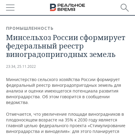
РЕГИОНЫ
ПРОМЫШЛЕННОСТЬ
Минсельхоз России сформирует
БАШКОРТОСТАН
НОВОСТИ
федеральный реестр
ТАТАРСТАН
АНАЛИТИКА
виноградопригодных земель
УДМУРТИЯ
НОВОСТИ АНАЛИТИКИ
ЭКОНОМИКА
23:34, 25.11.2022
ДЕКЛАРАЦИИ О ДОХОДАХ
НОВОСТИ ЭКОНОМИКИ
ПРОМЫШЛЕННОСТЬ
Министерство сельского хозяйства России формирует
федеральный реестр виноградопригодных земель для
КОРОЛИ ГОСЗАКАЗА ПФО
ФИНАНСЫ
НОВОСТИ
НЕДВИЖИМОСТЬ
анализа и оценки имеющегося потенциала развития
ПРОМЫШЛЕННОСТИ
виноградарства. Об этом говорится в сообщении
ведомства.
ВУЗЫ ТАТАРСТАНА
БАНКИ
НОВОСТИ НЕДВИЖИМОСТИ
АВТО
АГРОПРОМ
Отмечается, что увеличение площади виноградников в
КОМУ ПРИНАДЛЕЖАТ
БЮДЖЕТ
НОВОСТИ АВТО
БИЗНЕС
плодоносящем возрасте на 35% к 2030 году является
ТОРГОВЫЕ ЦЕНТРЫ
МАШИНОСТРОЕНИЕ
главной целью федерального проекта «Стимулирование
ТАТАРСТАНА
виноградарства и виноделия»: для этого планируется
ИНВЕСТИЦИИ
НОВОСТИ БИЗНЕСА
ТЕХНОЛОГИИ