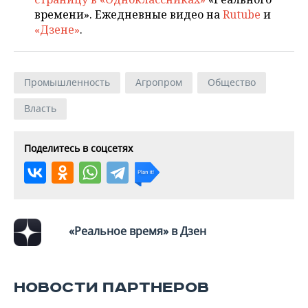
ВОДНЫЕ ВИДЫ СПОРТА
ОБРАЗОВАНИЕ
времени». Ежедневные видео на
Rutube
и
«Дзене»
.
ХОККЕЙ С МЯЧОМ
ПРОИСШЕСТВИЯ
Промышленность
Агропром
Общество
Власть
Поделитесь в соцсетях
«Реальное время» в Дзен
НОВОСТИ ПАРТНЕРОВ