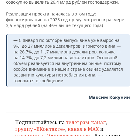
НЕФТЕХИМИЯ
совокупно выделить 26,4 млрд рублей господдержки.
РОЗНИЧНАЯ ТОРГОВЛЯ
НОВОСТИ ТЕХНОЛОГИЙ
МЕРОПРИЯТИЯ
Реализация проекта началась в этом году:
НЕФТЬ
финансирование на 2023 год предусмотрено в размере
ТРАНСПОРТ
IT
НОВОСТИ МЕРОПРИЯТИЙ
СПОРТ
3,5 млрд рублей (на 46% выше текущего года).
ОПК
УСЛУГИ
МЕДИА
ВЫЕЗДНАЯ РЕДАКЦИЯ
НОВОСТИ СПОРТА
ОБЩЕСТВО
— С января по октябрь выпуск вина уже вырос на
ЭНЕРГЕТИКА
9%, до 27 миллиона декалитров, игристого вина —
на 26,7%, до 11,7 миллиона декалитров, коньяка —
ТЕЛЕКОММУНИКАЦИИ
БИЗНЕС-БРАНЧИ
ФУТБОЛ
НОВОСТИ ОБЩЕСТВА
ФОТОГАЛЕРЕЯ
на 14,7%, до 7,2 миллиона декалитров. Основной
объем реализуется на внутреннем рынке, поэтому
ONLINE-КОНФЕРЕНЦИИ
ХОККЕЙ
ВЛАСТЬ
СЮЖЕТЫ
особое внимание в нашей стране сейчас уделяется
развитию культуры потребления вина, —
говорится в сообщении.
ОТКРЫТАЯ ЛЕКЦИЯ
БАСКЕТБОЛ
ИНФРАСТРУКТУРА
СПРАВОЧНИК
ВОЛЕЙБОЛ
ИСТОРИЯ
СПИСОК ПЕРСОН
ПОЛНАЯ ВЕРСИЯ
Максим Кокунин
КИБЕРСПОРТ
КУЛЬТУРА
СПИСОК КОМПАНИЙ
Подписывайтесь на
телеграм-канал
,
ФИГУРНОЕ КАТАНИЕ
МЕДИЦИНА
группу «ВКонтакте»
,
канал в MAX
и
страницу в «Одноклассниках»
«Реального