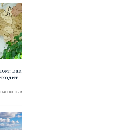
лом: как
иходит
пасность в