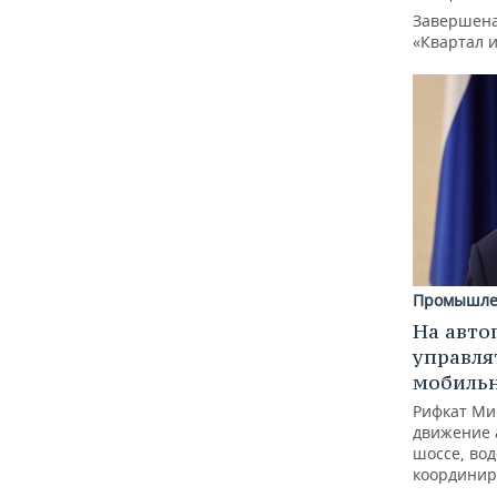
Завершена
«Квартал 
Промышле
На авто
управля
мобиль
Рифкат Ми
движение 
шоссе, вод
координир