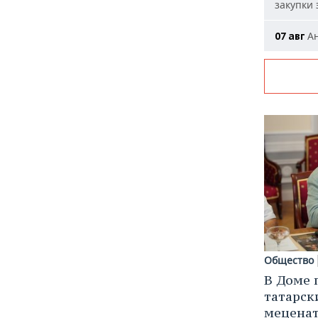
закупки
Ан
07 авг
Общество
В Доме 
татарск
меценат