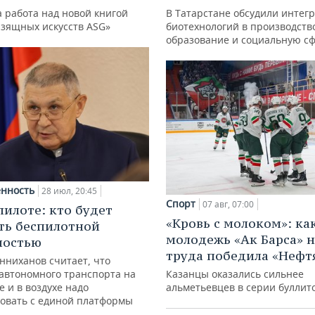
 работа над новой книгой
В Татарстане обсудили интег
изящных искусств ASG»
биотехнологий в производств
образование и социальную с
нность
28 июл, 20:45
Спорт
07 авг, 07:00
пилоте: кто будет
«Кровь с молоком»: ка
ть беспилотной
молодежь «Ак Барса» н
ностью
труда победила «Нефт
нниханов считает, что
автономного транспорта на
Казанцы оказались сильнее
е и в воздухе надо
альметьевцев в серии буллит
овать с единой платформы