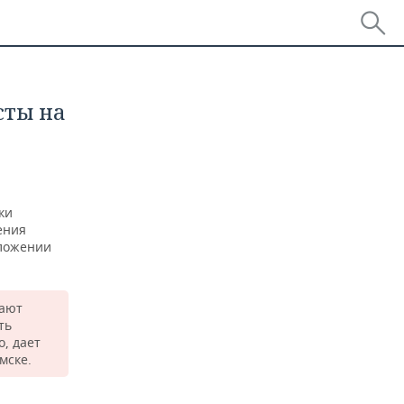
сты на
ки
ения
оложении
дают
ть
, дает
мске.