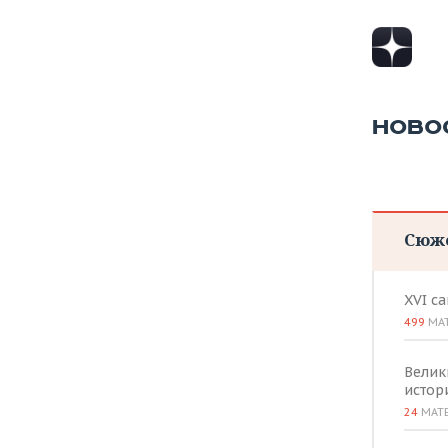
НОВО
Сюж
XVI с
499
МА
Велик
истор
24
МАТ