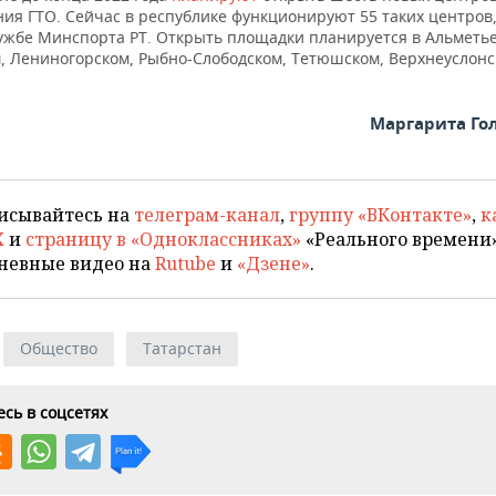
ния ГТО. Сейчас в республике функционируют 55 таких центров
лужбе Минспорта РТ. Открыть площадки планируется в Альметье
, Лениногорском, Рыбно-Слободском, Тетюшском, Верхнеуслон
Маргарита Го
исывайтесь на
телеграм-канал
,
группу «ВКонтакте»
,
к
X
и
страницу в «Одноклассниках»
«Реального времени»
невные видео на
Rutube
и
«Дзене»
.
Общество
Татарстан
сь в соцсетях