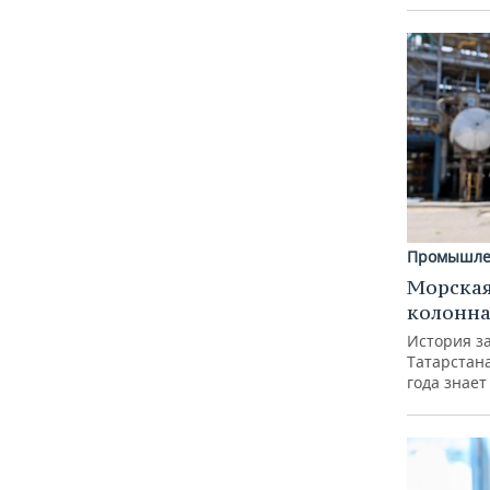
Промышле
Морская
колонн
История з
Татарстан
года знает