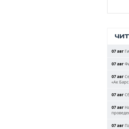
ЧИ
Ги
07 авг
Фи
07 авг
Се
07 авг
«Ак Барс
Сб
07 авг
На
07 авг
проведе
Па
07 авг