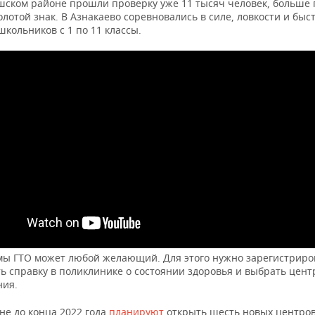
ском районе прошли проверку уже 11 тысяч человек, больше
олотой знак. В Азнакаево соревновались в силе, ловкости и быс
школьников с 1 по 11 классы.
мы ГТО может любой желающий. Для этого нужно зарегистриро
ть справку в поликлинике о состоянии здоровья и выбрать цент
ния.
не до конца 2022 года
планируют
открыть шесть новых центро