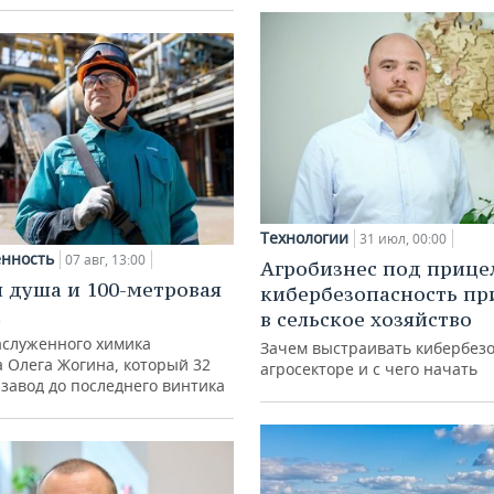
Технологии
31 июл, 00:00
нность
07 авг, 13:00
Агробизнес под прице
 душа и 100-метровая
кибербезопасность пр
а
в сельское хозяйство
аслуженного химика
Зачем выстраивать кибербезо
а Олега Жогина, который 32
агросекторе и с чего начать
 завод до последнего винтика