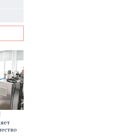
няет
чество