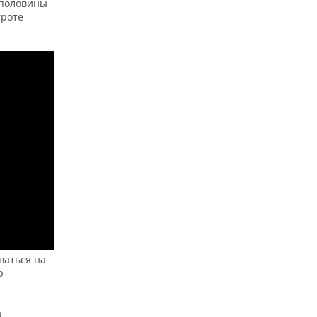
 половины
троте
ваться на
р
в