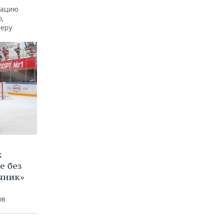
рацию
о,
феру
к
е без
яник»
ов