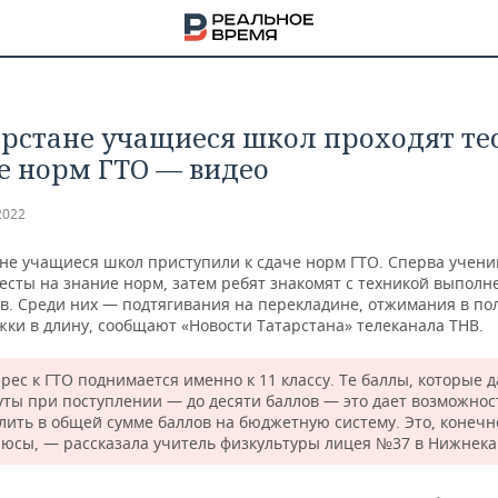
арстане учащиеся школ проходят те
е норм ГТО — видео
2022
ане учащиеся школ приступили к сдаче норм ГТО. Сперва учени
есты на знание норм, затем ребят знакомят с техникой выполн
в. Среди них — подтягивания на перекладине, отжимания в п
жки в длину, сообщают «Новости Татарстана» телеканала ТНВ.
рес к ГТО поднимается именно к 11 классу. Те баллы, которые 
уты при поступлении — до десяти баллов — это дает возможнос
лить в общей сумме баллов на бюджетную систему. Это, конечно
НА
люсы, — рассказала учитель физкультуры лицея №37 в Нижнека