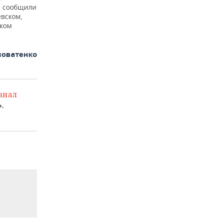
, сообщили
вском,
ском
ловатенко
анал
.