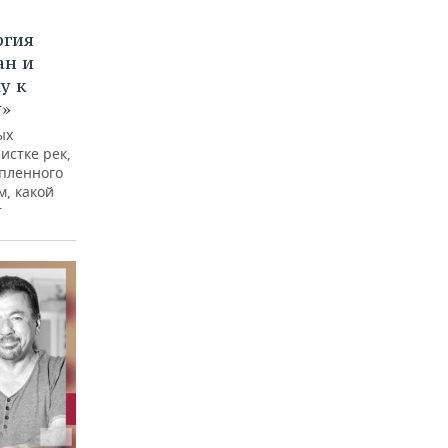
ргия
ан и
у к
у»
ых
истке рек,
опленного
м, какой
т