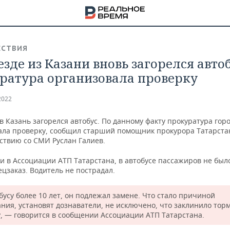
СТВИЯ
езде из Казани вновь загорелся авто
ратура организовала проверку
2022
в Казань загорелся автобус. По данному факту прокуратура гор
ала проверку, сообщил старший помощник прокурора Татарста
ствию со СМИ Руслан Галиев.
и в Ассоциации АТП Татарстана, в автобусе пассажиров не был
ецзаказ. Водитель не пострадал.
бусу более 10 лет, он подлежал замене. Что стало причиной
НА
ания, установят дознаватели, не исключено, что заклинило тор
у, — говорится в сообщении Ассоциации АТП Татарстана.