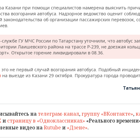
ра Казани при помощи специалистов намерена выяснить прич
ьства возгорания автобуса. Надзорное ведомство оценит соблю
й законодательства об организации пассажирских перевозок, 
иев.
с-службе ГУ МЧС России по Татарстану уточнили, что автобус за
ритории Лаишевского района на трассе Р-239, не доезжая кольц
орт». Открытое горение ликвидировали в 08.36.
 это не первый случай возгорания автобуса. Подобный инциде
л
на выезде из Казани 29 октября. Прокуратура города проводит
Татья
исывайтесь на
телеграм-канал
,
группу «ВКонтакте»
,
к
X
и
страницу в «Одноклассниках»
«Реального времени»
невные видео на
Rutube
и
«Дзене»
.