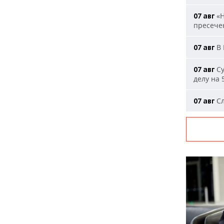
«Н
07 авг
пресечен
В 
07 авг
Су
07 авг
делу на 
Сл
07 авг