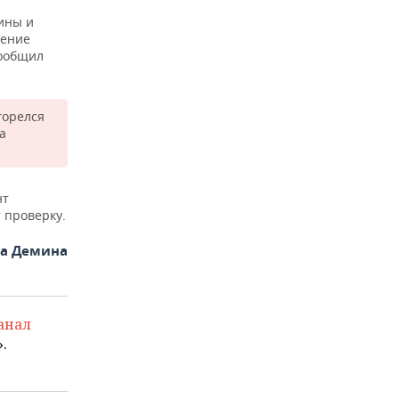
ины и
дение
сообщил
горелся
а
нт
 проверку.
на Демина
анал
.