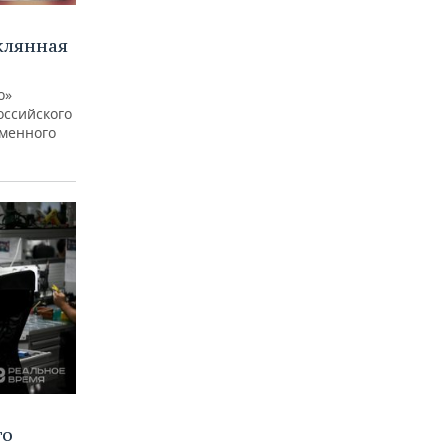
клянная
о»
оссийского
еменного
го