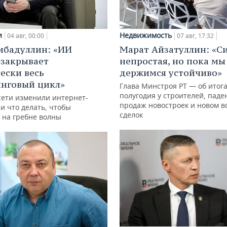
и
Недвижимость
04 авг, 00:00
07 авг, 17:32
ибадуллин: «ИИ
Марат Айзатуллин: «С
 закрывает
непростая, но пока мы
ески весь
держимся устойчиво»
нговый цикл»
Глава Минстроя РТ — об итог
полугодия у строителей, паде
сети изменили интернет-
продаж новостроек и новом в
и что делать, чтобы
сделок
 на гребне волны