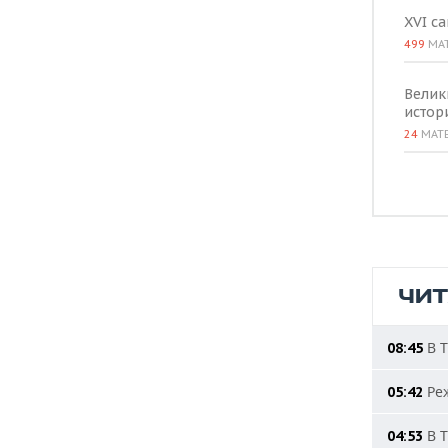
XVI с
499
МА
Велик
истор
24
МАТ
ЧИ
В Т
08:45
Реж
05:42
В Т
04:53