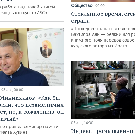
Общество
00:00
 работа над новой книгой
изящных искусств ASG»
Стеклянное время, сте
страна
«Последнее гранатовое дерев
Бахтияра Али — редкий для р
книжного поля перевод совр
курдского автора из Ирака
03 авг, 00:00
Минниханов: «Как бы
рили, что незаменимых
ет, но, к сожалению, он
нимый»
05 авг, 14:30
ане прошел семинар памяти
Индекс промышленно
 Фаяза Хузина