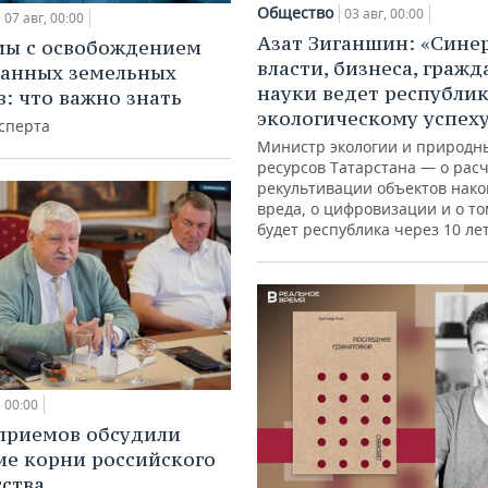
Общество
03 авг, 00:00
07 авг, 00:00
Азат Зиганшин: «Сине
мы с освобождением
власти, бизнеса, гражд
анных земельных
науки ведет республик
в: что важно знать
экологическому успех
сперта
Министр экологии и природн
ресурсов Татарстана — о расч
рекультивации объектов нак
вреда, о цифровизации и о то
будет республика через 10 ле
00:00
приемов обсудили
ие корни российского
ства