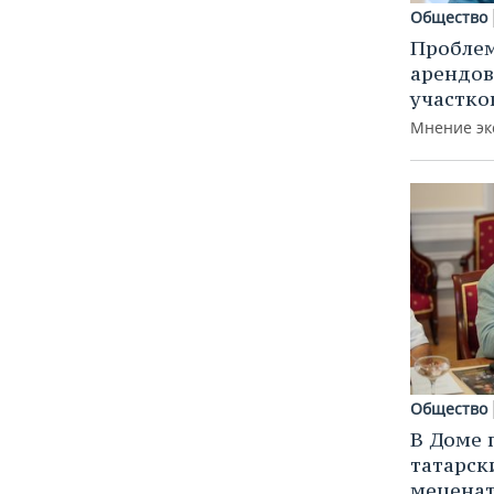
Общество
Пробле
арендов
участко
Мнение эк
Общество
В Доме 
татарск
меценат