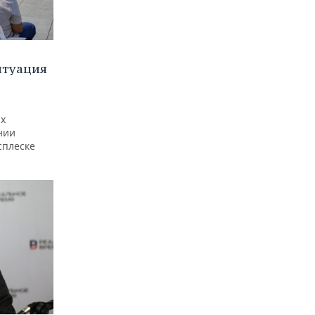
итуация
ах
нии
сплеске