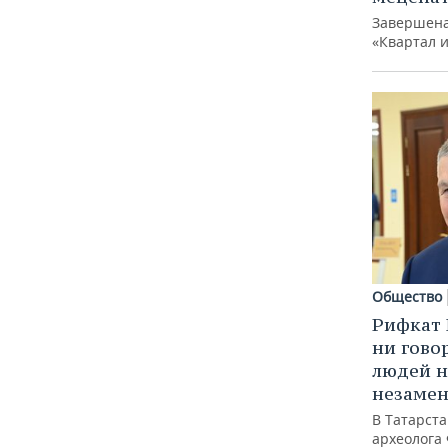
Завершена
«Квартал 
Общество
Рифкат 
ни гово
людей н
незаме
В Татарст
археолога