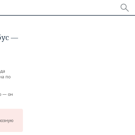
бус —
ода
на по
о — он
мозную