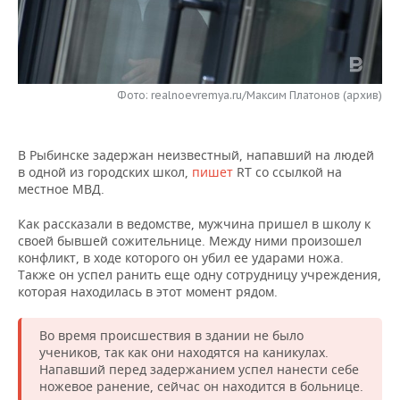
НЕФТЕХИМИЯ
РОЗНИЧНАЯ ТОРГОВЛЯ
НОВОСТИ ТЕХНОЛОГИЙ
МЕРОПРИЯТИЯ
НЕФТЬ
ТРАНСПОРТ
IT
НОВОСТИ МЕРОПРИЯТИЙ
СПОРТ
ОПК
Фото: realnoevremya.ru/Максим Платонов (архив)
УСЛУГИ
МЕДИА
ВЫЕЗДНАЯ РЕДАКЦИЯ
НОВОСТИ СПОРТА
ОБЩЕСТВО
ЭНЕРГЕТИКА
В Рыбинске задержан неизвестный, напавший на людей
ТЕЛЕКОММУНИКАЦИИ
БИЗНЕС-БРАНЧИ
ФУТБОЛ
НОВОСТИ ОБЩЕСТВА
ФОТОГАЛЕРЕЯ
в одной из городских школ,
пишет
RT со ссылкой на
местное МВД.
ONLINE-КОНФЕРЕНЦИИ
ХОККЕЙ
ВЛАСТЬ
СЮЖЕТЫ
Как рассказали в ведомстве, мужчина пришел в школу к
ОТКРЫТАЯ ЛЕКЦИЯ
БАСКЕТБОЛ
ИНФРАСТРУКТУРА
СПРАВОЧНИК
своей бывшей сожительнице. Между ними произошел
конфликт, в ходе которого он убил ее ударами ножа.
Также он успел ранить еще одну сотрудницу учреждения,
ВОЛЕЙБОЛ
ИСТОРИЯ
СПИСОК ПЕРСОН
ПОЛНАЯ ВЕРСИЯ
которая находилась в этот момент рядом.
КИБЕРСПОРТ
КУЛЬТУРА
СПИСОК КОМПАНИЙ
Во время происшествия в здании не было
учеников, так как они находятся на каникулах.
ФИГУРНОЕ КАТАНИЕ
МЕДИЦИНА
Напавший перед задержанием успел нанести себе
ножевое ранение, сейчас он находится в больнице.