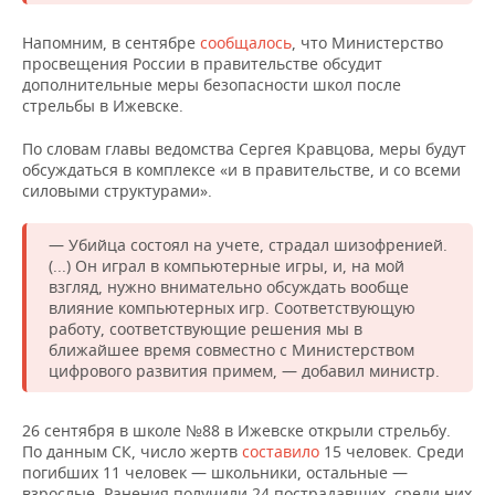
ВОДНЫЕ ВИДЫ СПОРТА
ОБРАЗОВАНИЕ
Напомним, в сентябре
сообщалось
, что Министерство
ХОККЕЙ С МЯЧОМ
ПРОИСШЕСТВИЯ
просвещения России в правительстве обсудит
дополнительные меры безопасности школ после
стрельбы в Ижевске.
По словам главы ведомства Сергея Кравцова, меры будут
обсуждаться в комплексе «и в правительстве, и со всеми
силовыми структурами».
— Убийца состоял на учете, страдал шизофренией.
(...) Он играл в компьютерные игры, и, на мой
взгляд, нужно внимательно обсуждать вообще
влияние компьютерных игр. Соответствующую
работу, соответствующие решения мы в
ближайшее время совместно с Министерством
цифрового развития примем, — добавил министр.
26 сентября в школе №88 в Ижевске открыли стрельбу.
По данным СК, число жертв
составило
15 человек. Среди
погибших 11 человек — школьники, остальные —
взрослые. Ранения получили 24 пострадавших, среди них