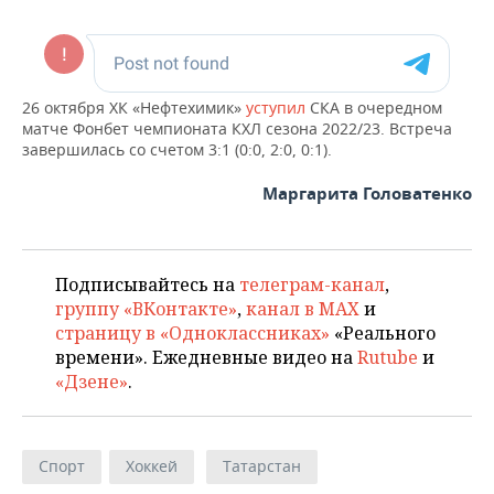
НЕФТЕХИМИЯ
РОЗНИЧНАЯ ТОРГОВЛЯ
НОВОСТИ ТЕХНОЛОГИЙ
МЕРОПРИЯТИЯ
НЕФТЬ
ТРАНСПОРТ
IT
НОВОСТИ МЕРОПРИЯТИЙ
СПОРТ
26 октября ХК «Нефтехимик»
ОПК
уступил
СКА в очередном
матче Фонбет чемпионата КХЛ сезона 2022/23. Встреча
УСЛУГИ
МЕДИА
ВЫЕЗДНАЯ РЕДАКЦИЯ
НОВОСТИ СПОРТА
ОБЩЕСТВО
завершилась со счетом 3:1 (0:0, 2:0, 0:1).
ЭНЕРГЕТИКА
ТЕЛЕКОММУНИКАЦИИ
БИЗНЕС-БРАНЧИ
ФУТБОЛ
НОВОСТИ ОБЩЕСТВА
Маргарита Головатенко
ФОТОГАЛЕРЕЯ
ONLINE-КОНФЕРЕНЦИИ
ХОККЕЙ
ВЛАСТЬ
СЮЖЕТЫ
Подписывайтесь на
телеграм-канал
,
ОТКРЫТАЯ ЛЕКЦИЯ
БАСКЕТБОЛ
ИНФРАСТРУКТУРА
СПРАВОЧНИК
группу «ВКонтакте»
,
канал в MAX
и
страницу в «Одноклассниках»
«Реального
ВОЛЕЙБОЛ
ИСТОРИЯ
СПИСОК ПЕРСОН
ПОЛНАЯ ВЕРСИЯ
времени». Ежедневные видео на
Rutube
и
«Дзене»
.
КИБЕРСПОРТ
КУЛЬТУРА
СПИСОК КОМПАНИЙ
ФИГУРНОЕ КАТАНИЕ
МЕДИЦИНА
Спорт
Хоккей
Татарстан