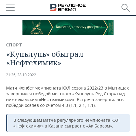
РЕГИОНЫ
БАШКОРТОСТАН
НОВОСТИ
СПОРТ
ТАТАРСТАН
АНАЛИТИКА
«Куньлунь» обыграл
«Нефтехимик»
УДМУРТИЯ
НОВОСТИ АНАЛИТИКИ
ЭКОНОМИКА
21:26, 28.10.2022
ДЕКЛАРАЦИИ О ДОХОДАХ
НОВОСТИ ЭКОНОМИКИ
ПРОМЫШЛЕННОСТЬ
Матч Фонбет чемпионата КХЛ сезона 2022/23 в Мытищах
КОРОЛИ ГОСЗАКАЗА ПФО
ФИНАНСЫ
НОВОСТИ
НЕДВИЖИМОСТЬ
завершился победой местного «Куньлунь Ред Стар» над
ПРОМЫШЛЕННОСТИ
нижнекамским «Нефтехимиком». Встреча завершилась
победой хозяев со счетом 4:3 (1:1, 2:1, 1:1).
ВУЗЫ ТАТАРСТАНА
БАНКИ
НОВОСТИ НЕДВИЖИМОСТИ
АВТО
АГРОПРОМ
КОМУ ПРИНАДЛЕЖАТ
БЮДЖЕТ
НОВОСТИ АВТО
БИЗНЕС
В следующем матче регулярного чемпионата КХЛ
ТОРГОВЫЕ ЦЕНТРЫ
МАШИНОСТРОЕНИЕ
«Нефтехимик» в Казани сыграет с «Ак Барсом».
ТАТАРСТАНА
ИНВЕСТИЦИИ
НОВОСТИ БИЗНЕСА
ТЕХНОЛОГИИ