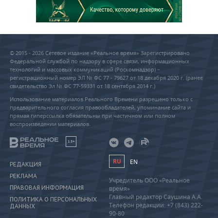
© 2015 - 2026 Сетевое издание «Реальное время» Зарегистрировано
Федеральной службой по надзору в сфере связи, информационных
технологий и массовых коммуникаций (Роскомнадзор) –
регистрационный номер ЭЛ № ФС 77 - 79627 от 18 декабря 2020 г. (ранее
свидетельство Эл № ФС 77-59331 от 18 сентября 2014 г.)
Использование материалов Реального Времени разрешено только с
предварительного согласия правообладателей, упоминание сайта и
прямая гиперссылка обязательны при частичном или полном
воспроизведении материалов.
18+
RU
EN
РЕДАКЦИЯ
РЕКЛАМА
Учредитель ООО «Реальное
ПРАВОВАЯ ИНФОРМАЦИЯ
время»
Главный редактор Саушина А.А.
ПОЛИТИКА О ПЕРСОНАЛЬНЫХ
Телефон редакции: +7 (843) 222-
ДАННЫХ
90-80