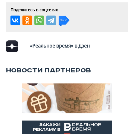
ВОДНЫЕ ВИДЫ СПОРТА
ОБРАЗОВАНИЕ
Поделитесь в соцсетях
ХОККЕЙ С МЯЧОМ
ПРОИСШЕСТВИЯ
«Реальное время» в Дзен
НОВОСТИ ПАРТНЕРОВ