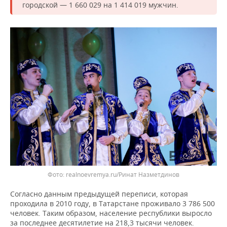
ВОДНЫЕ ВИДЫ СПОРТА
ОБРАЗОВАНИЕ
городской — 1 660 029 на 1 414 019 мужчин.
ХОККЕЙ С МЯЧОМ
ПРОИСШЕСТВИЯ
Фото: realnoevremya.ru/Ринат Назметдинов
Согласно данным предыдущей переписи, которая
проходила в 2010 году, в Татарстане проживало 3 786 500
человек. Таким образом, население республики выросло
за последнее десятилетие на 218,3 тысячи человек.