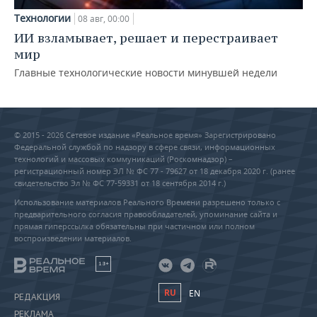
Технологии
08 авг, 00:00
ИИ взламывает, решает и перестраивает
мир
Главные технологические новости минувшей недели
© 2015 - 2026 Сетевое издание «Реальное время» Зарегистрировано
Федеральной службой по надзору в сфере связи, информационных
технологий и массовых коммуникаций (Роскомнадзор) –
регистрационный номер ЭЛ № ФС 77 - 79627 от 18 декабря 2020 г. (ранее
свидетельство Эл № ФС 77-59331 от 18 сентября 2014 г.)
Использование материалов Реального Времени разрешено только с
предварительного согласия правообладателей, упоминание сайта и
прямая гиперссылка обязательны при частичном или полном
воспроизведении материалов.
18+
RU
EN
РЕДАКЦИЯ
РЕКЛАМА