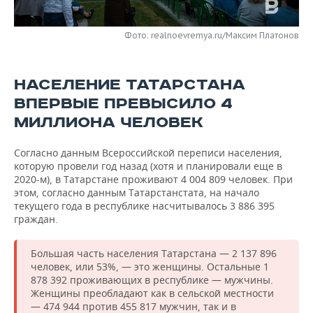
НЕФТЕХИМИЯ
РОЗНИЧНАЯ ТОРГОВЛЯ
НОВОСТИ ТЕХНОЛОГИЙ
МЕРОПРИЯТИЯ
НЕФТЬ
Фото: realnoevremya.ru/Максим Платонов
ТРАНСПОРТ
IT
НОВОСТИ МЕРОПРИЯТИЙ
СПОРТ
ОПК
НАСЕЛЕНИЕ ТАТАРСТАНА
УСЛУГИ
МЕДИА
ВЫЕЗДНАЯ РЕДАКЦИЯ
НОВОСТИ СПОРТА
ОБЩЕСТВО
ЭНЕРГЕТИКА
ВПЕРВЫЕ ПРЕВЫСИЛО 4
МИЛЛИОНА ЧЕЛОВЕК
ТЕЛЕКОММУНИКАЦИИ
БИЗНЕС-БРАНЧИ
ФУТБОЛ
НОВОСТИ ОБЩЕСТВА
ФОТОГАЛЕРЕЯ
Согласно данным Всероссийской переписи населения,
ONLINE-КОНФЕРЕНЦИИ
ХОККЕЙ
ВЛАСТЬ
СЮЖЕТЫ
которую провели год назад (хотя и планировали еще в
2020-м), в Татарстане проживают 4 004 809 человек. При
ОТКРЫТАЯ ЛЕКЦИЯ
БАСКЕТБОЛ
ИНФРАСТРУКТУРА
СПРАВОЧНИК
этом, согласно данным Татарстанстата, на начало
текущего года в республике насчитывалось 3 886 395
ВОЛЕЙБОЛ
ИСТОРИЯ
СПИСОК ПЕРСОН
ПОЛНАЯ ВЕРСИЯ
граждан.
КИБЕРСПОРТ
КУЛЬТУРА
СПИСОК КОМПАНИЙ
Большая часть населения Татарстана — 2 137 896
человек, или 53%, — это женщины. Остальные 1
878 392 проживающих в республике — мужчины.
ФИГУРНОЕ КАТАНИЕ
МЕДИЦИНА
Женщины преобладают как в сельской местности
— 474 944 против 455 817 мужчин, так и в