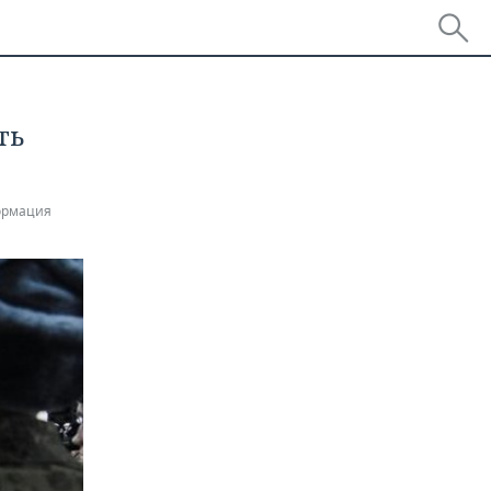
ть
ормация