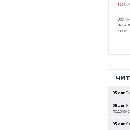
499
МА
Велик
истор
24
МАТ
ЧИ
Ту
05 авг
В 
05 авг
подруже
Ст
05 авг