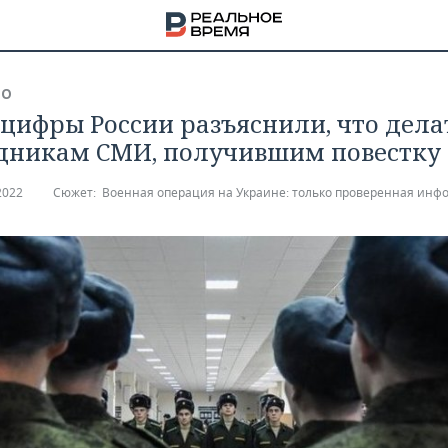
ВО
цифры России разъяснили, что дела
дникам СМИ, получившим повестку
2022
Сюжет:
Военная операция на Украине: только проверенная инф
НА