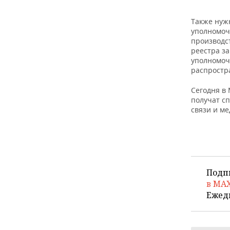
Также нужн
уполномоч
производс
реестра з
уполномоч
распростра
Сегодня в
получат с
связи и ме
Подп
в MA
Ежед