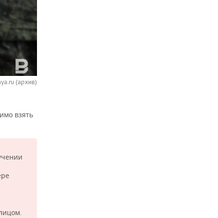
ya.ru (архив)
имо взять
учении
ере
лицом.