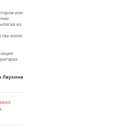
ктором или
ении
ыписки из
ства и/или
изации
ераторах
а Леухина
анал
.