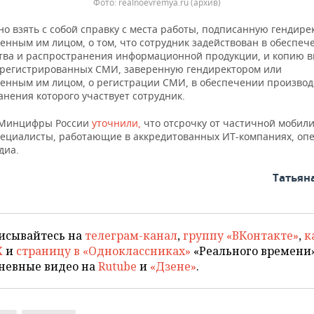
Фото: realnoevremya.ru (архив)
о взять с собой справку с места работы, подписанную гендире
енным им лицом, о том, что сотрудник задействован в обеспеч
тва и распространения информационной продукции, и копию в
арегистрированных СМИ, заверенную гендиректором или
енным им лицом, о регистрации СМИ, в обеспечении производ
нения которого участвует сотрудник.
 Минцифры России
уточнили,
что отсрочку от частичной мобил
пециалисты, работающие в аккредитованных ИТ-компаниях, оп
диа.
Татьян
исывайтесь на
телеграм-канал
,
группу «ВКонтакте»
,
к
X
и
страницу в «Одноклассниках»
«Реального времени»
невные видео на
Rutube
и
«Дзене»
.