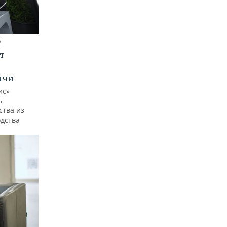
5
т
ычи
ис»
ь
ства из
одства