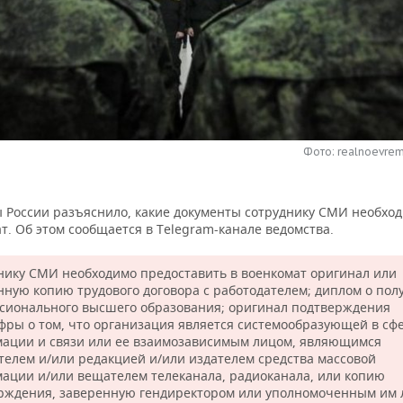
Фото: realnoevrem
России разъяснило, какие документы сотруднику СМИ необход
т. Об этом сообщается в Telegram-канале ведомства.
нику СМИ необходимо предоставить в военкомат оригинал или
нную копию трудового договора с работодателем; диплом о пол
сионального высшего образования; оригинал подтверждения
ры о том, что организация является системообразующей в сф
ации и связи или ее взаимозависимым лицом, являющимся
телем и/или редакцией и/или издателем средства массовой
ации и/или вещателем телеканала, радиоканала, или копию
рждения, заверенную гендиректором или уполномоченным им 