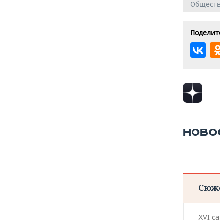
Общест
Поделите
НОВО
Сюж
XVI с