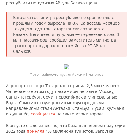
НЕФТЕХИМИЯ
республики по туризму Айгуль Балахонцева.
РОЗНИЧНАЯ ТОРГОВЛЯ
НОВОСТИ ТЕХНОЛОГИЙ
МЕРОПРИЯТИЯ
НЕФТЬ
Загрузка гостиниц в республике по сравнению с
прошлым годом выросла на 8%. За восемь месяцев
ТРАНСПОРТ
IT
НОВОСТИ МЕРОПРИЯТИЙ
СПОРТ
текущего года три татарстанских аэропорта —
ОПК
Казань, Бегишево и Бугульма — перевезли около 3
УСЛУГИ
МЕДИА
ВЫЕЗДНАЯ РЕДАКЦИЯ
НОВОСТИ СПОРТА
ОБЩЕСТВО
млн пассажиров, сообщил заместитель министра
ЭНЕРГЕТИКА
транспорта и дорожного хозяйства РТ Айрат
Садыков.
ТЕЛЕКОММУНИКАЦИИ
БИЗНЕС-БРАНЧИ
ФУТБОЛ
НОВОСТИ ОБЩЕСТВА
ФОТОГАЛЕРЕЯ
ONLINE-КОНФЕРЕНЦИИ
ХОККЕЙ
ВЛАСТЬ
СЮЖЕТЫ
realnoevremya.ru/Максим Платонов
ОТКРЫТАЯ ЛЕКЦИЯ
БАСКЕТБОЛ
ИНФРАСТРУКТУРА
СПРАВОЧНИК
Аэропорт столицы Татарстана принял 2,5 млн человек.
Чаще всего в этом году пассажиры летали в Москву,
ВОЛЕЙБОЛ
ИСТОРИЯ
СПИСОК ПЕРСОН
ПОЛНАЯ ВЕРСИЯ
Санкт-Петербург, Сочи, Новосибирск и Минеральные
Воды. Самыми популярными международными
КИБЕРСПОРТ
КУЛЬТУРА
СПИСОК КОМПАНИЙ
направлениями стали Анталья, Стамбул, Дубай, Худжанд
и Душанбе,
сообщается
на сайте мэрии города.
ФИГУРНОЕ КАТАНИЕ
МЕДИЦИНА
В августе стало известно, что Казань в первом полугодии
2022 года
приняла
1,6 миллиона туристов. Загрузка