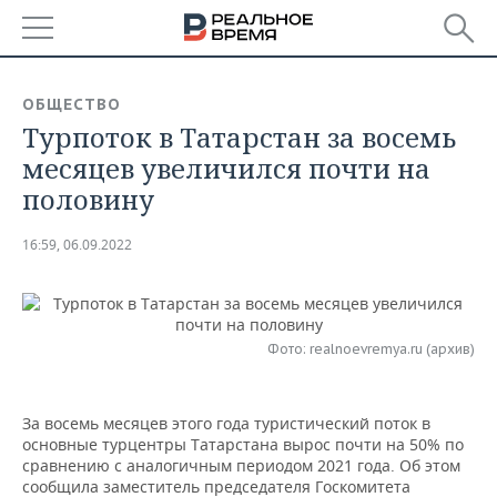
РЕГИОНЫ
ОБЩЕСТВО
Турпоток в Татарстан за восемь
БАШКОРТОСТАН
НОВОСТИ
месяцев увеличился почти на
ТАТАРСТАН
АНАЛИТИКА
половину
УДМУРТИЯ
НОВОСТИ АНАЛИТИКИ
ЭКОНОМИКА
16:59, 06.09.2022
ДЕКЛАРАЦИИ О ДОХОДАХ
НОВОСТИ ЭКОНОМИКИ
ПРОМЫШЛЕННОСТЬ
КОРОЛИ ГОСЗАКАЗА ПФО
ФИНАНСЫ
НОВОСТИ
НЕДВИЖИМОСТЬ
ПРОМЫШЛЕННОСТИ
Фото: realnoevremya.ru (архив)
ВУЗЫ ТАТАРСТАНА
БАНКИ
НОВОСТИ НЕДВИЖИМОСТИ
АВТО
АГРОПРОМ
За восемь месяцев этого года туристический поток в
КОМУ ПРИНАДЛЕЖАТ
БЮДЖЕТ
НОВОСТИ АВТО
БИЗНЕС
основные турцентры Татарстана вырос почти на 50% по
ТОРГОВЫЕ ЦЕНТРЫ
МАШИНОСТРОЕНИЕ
сравнению с аналогичным периодом 2021 года. Об этом
ТАТАРСТАНА
сообщила заместитель председателя Госкомитета
ИНВЕСТИЦИИ
НОВОСТИ БИЗНЕСА
ТЕХНОЛОГИИ