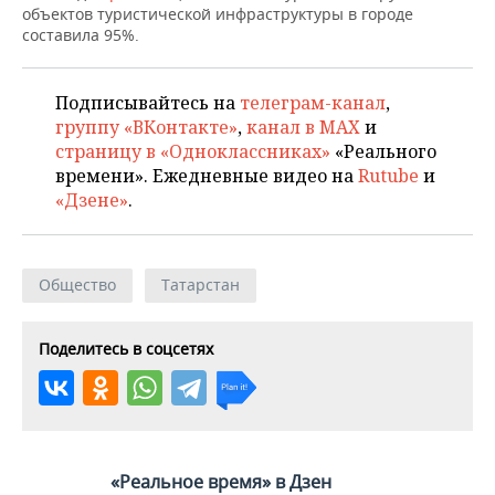
ВОДНЫЕ ВИДЫ СПОРТА
ОБРАЗОВАНИЕ
объектов туристической инфраструктуры в городе
составила 95%.
ХОККЕЙ С МЯЧОМ
ПРОИСШЕСТВИЯ
Подписывайтесь на
телеграм-канал
,
группу «ВКонтакте»
,
канал в MAX
и
страницу в «Одноклассниках»
«Реального
времени». Ежедневные видео на
Rutube
и
«Дзене»
.
Общество
Татарстан
Поделитесь в соцсетях
«Реальное время» в Дзен