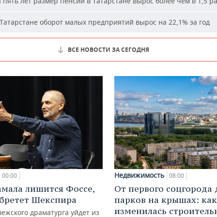
 пять лет размер пенсий в Татарстане вырос более чем в 1,5 р
Татарстане оборот малых предприятий вырос на 22,1% за год
ВСЕ НОВОСТИ ЗА СЕГОДНЯ
Недвижимость
00:00
08:00
амала лишится Фоссе,
От первого соцгорода 
бретет Шекспира
парков на крышах: как
изменилась строитель
ежского драматурга уйдет из