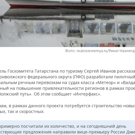
Фото: realnoevremya.ru/Ринат Назметд
ль Госкомитета Татарстана по туризму Сергей Иванов рассказа
риволжского федерального округа (ПФО) разработали пилотный
альным речным перевозкам на судах класса «Метеор» и «Валда
ный на повышение привлекательности регионов в рамках про
Волжский путь». Об этом сообщает «Интерфакс».
вам, в рамках данного проекта потребуется строительство новых
х, так и скоростных.
римерно посчитали их количество, и на сегодняшний день
тствующие предложения направили вице-премьеру России Дм