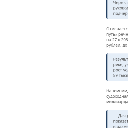
ВОДНЫЕ ВИДЫ СПОРТА
ОБРАЗОВАНИЕ
Черныш
руково
подчер
ХОККЕЙ С МЯЧОМ
ПРОИСШЕСТВИЯ
Отмечаетс
путь» речн
на 27 к 20
рублей, до
Результ
реке, у
рост ус
59 тыся
Напомним,
судоходна
миллиарда 
— Для 
показа
в разм