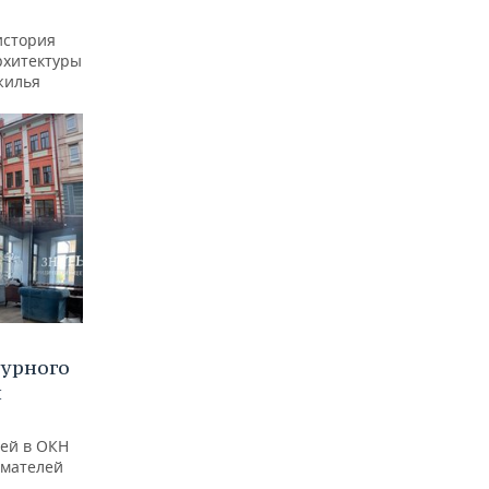
история
рхитектуры
жилья
турного
и
ей в ОКН
имателей