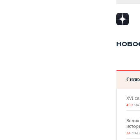
НОВО
Сюж
XVI с
499
МА
Велик
истор
24
МАТ