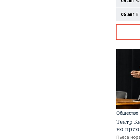
За
06 авг
В 
06 авг
Общество
Театр К
но прио
Пьеса норв