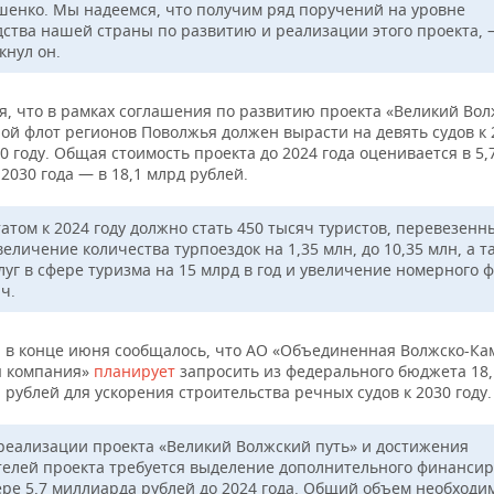
енко. Мы надеемся, что получим ряд поручений на уровне
дства нашей страны по развитию и реализации этого проекта,
кнул он.
я, что в рамках соглашения по развитию проекта «Великий Во
ой флот регионов Поволжья должен вырасти на девять судов к 2
30 году. Общая стоимость проекта до 2024 года оценивается в 5,
 2030 года — в 18,1 млрд рублей.
атом к 2024 году должно стать 450 тысяч туристов, перевезенн
величение количества турпоездок на 1,35 млн, до 10,35 млн, а т
луг в сфере туризма на 15 млрд в год и увеличение номерного 
ч.
 в конце июня сообщалось, что АО «Объединенная Волжско-Ка
я компания»
планирует
запросить из федерального бюджета 18,
рублей для ускорения строительства речных судов к 2030 году.
реализации проекта «Великий Волжский путь» и достижения
телей проекта требуется выделение дополнительного финанси
ере 5,7 миллиарда рублей до 2024 года. Общий объем необходи