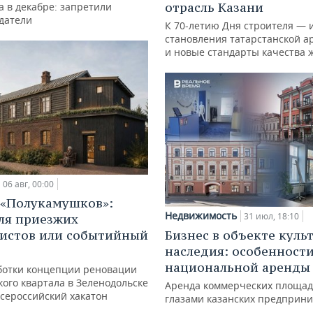
отрасль Казани
а в декабре: запретили
датели
К 70-летию Дня строителя — 
становления татарстанской а
и новые стандарты качества 
06 авг, 00:00
 «Полукамушков»:
Недвижимость
31 июл, 18:10
ля приезжих
истов или событийный
Бизнес в объекте куль
наследия: особенност
национальной аренды
ботки концепции реновации
ого квартала в Зеленодольске
Аренда коммерческих площад
всероссийский хакатон
глазами казанских предприн