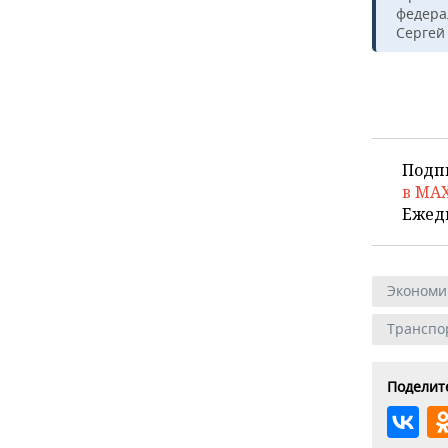
федера
Сергей
Подп
в MA
Ежед
Экономи
Транспо
Поделите