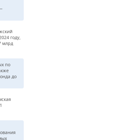
 —
лжский
024 году,
7 млрд
ых по
акже
фонда до
мская
1
рования
мых