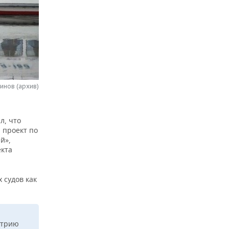
инов (архив)
л, что
 проект по
й»,
екта
 судов как
итрию