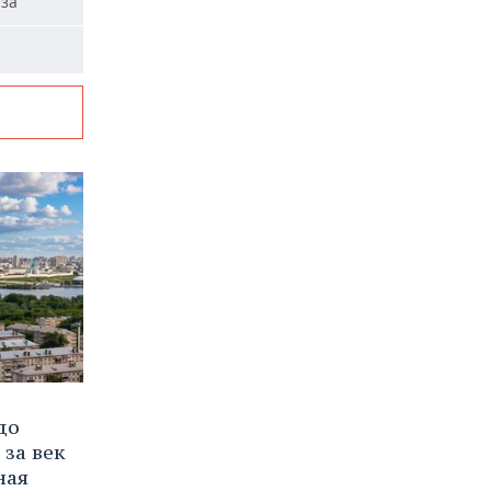
аза
до
 за век
ная