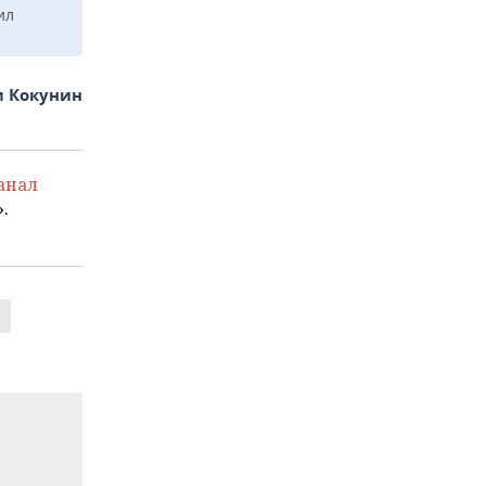
ил
 Кокунин
анал
.