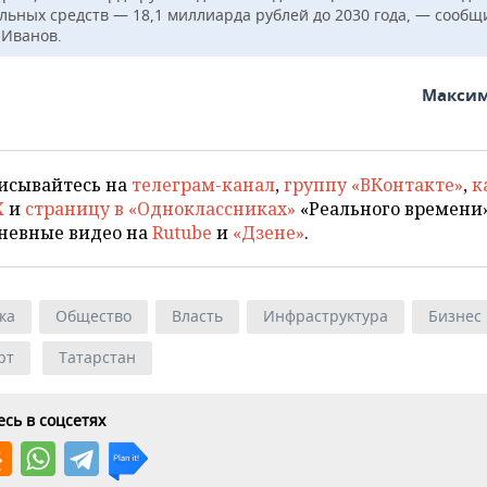
льных средств — 18,1 миллиарда рублей до 2030 года, — сообщ
 Иванов.
Максим
исывайтесь на
телеграм-канал
,
группу «ВКонтакте»
,
к
X
и
страницу в «Одноклассниках»
«Реального времени»
невные видео на
Rutube
и
«Дзене»
.
ка
Общество
Власть
Инфраструктура
Бизнес
рт
Татарстан
сь в соцсетях