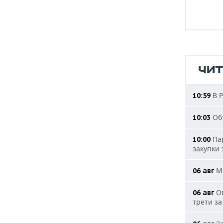
ЧИ
В Р
10:59
Объ
10:03
Пар
10:00
закупки
МИ
06 авг
Ов
06 авг
трети за