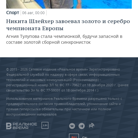
Спорт
06 авг, 00:00
Никита Шлейхер завоевал золото и серебро
чемпионата Европы
Агния Тулупова стала чемпионкой, будучи запасной в
составе золотой сборной синхронисток
© 2015 - 2026 Сетевое издание «Реальное время» Зарегистрировано
Федеральной службой по надзору в сфере связи, информационных
технологий и массовых коммуникаций (Роскомнадзор) –
регистрационный номер ЭЛ № ФС 77 - 79627 от 18 декабря 2020 г. (ранее
свидетельство Эл № ФС 77-59331 от 18 сентября 2014 г.)
Использование материалов Реального Времени разрешено только с
предварительного согласия правообладателей, упоминание сайта и
прямая гиперссылка обязательны при частичном или полном
воспроизведении материалов.
18+
RU