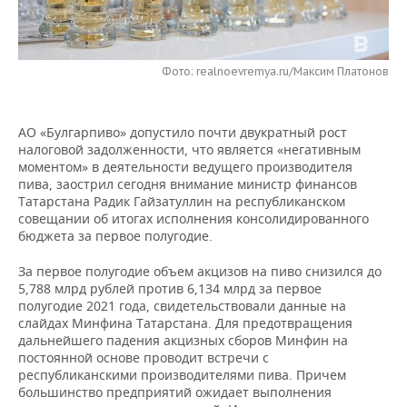
НЕФТЕХИМИЯ
РОЗНИЧНАЯ ТОРГОВЛЯ
НОВОСТИ ТЕХНОЛОГИЙ
МЕРОПРИЯТИЯ
НЕФТЬ
Фото: realnoevremya.ru/Максим Платонов
ТРАНСПОРТ
IT
НОВОСТИ МЕРОПРИЯТИЙ
СПОРТ
ОПК
УСЛУГИ
МЕДИА
ВЫЕЗДНАЯ РЕДАКЦИЯ
НОВОСТИ СПОРТА
ОБЩЕСТВО
ЭНЕРГЕТИКА
АО «Булгарпиво» допустило почти двукратный рост
налоговой задолженности, что является «негативным
ТЕЛЕКОММУНИКАЦИИ
БИЗНЕС-БРАНЧИ
ФУТБОЛ
НОВОСТИ ОБЩЕСТВА
ФОТОГАЛЕРЕЯ
моментом» в деятельности ведущего производителя
пива, заострил сегодня внимание министр финансов
ONLINE-КОНФЕРЕНЦИИ
ХОККЕЙ
ВЛАСТЬ
СЮЖЕТЫ
Татарстана Радик Гайзатуллин на республиканском
совещании об итогах исполнения консолидированного
бюджета за первое полугодие.
ОТКРЫТАЯ ЛЕКЦИЯ
БАСКЕТБОЛ
ИНФРАСТРУКТУРА
СПРАВОЧНИК
За первое полугодие объем акцизов на пиво снизился до
ВОЛЕЙБОЛ
ИСТОРИЯ
СПИСОК ПЕРСОН
ПОЛНАЯ ВЕРСИЯ
5,788 млрд рублей против 6,134 млрд за первое
полугодие 2021 года, свидетельствовали данные на
слайдах Минфина Татарстана. Для предотвращения
КИБЕРСПОРТ
КУЛЬТУРА
СПИСОК КОМПАНИЙ
дальнейшего падения акцизных сборов Минфин на
постоянной основе проводит встречи с
ФИГУРНОЕ КАТАНИЕ
МЕДИЦИНА
республиканскими производителями пива. Причем
большинство предприятий ожидает выполнения