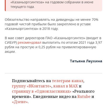
НЕФТЕХИМИЯ
«Казаньоргсинтеза» на годовом собрании в июне
текущего года.
РОЗНИЧНАЯ ТОРГОВЛЯ
НОВОСТИ ТЕХНОЛОГИЙ
МЕРОПРИЯТИЯ
НЕФТЬ
Обязательство направлять на дивиденды не менее 70%
ТРАНСПОРТ
IT
НОВОСТИ МЕРОПРИЯТИЙ
СПОРТ
ОПК
годовой чистой прибыли было закреплено в уставе
«Казаньоргсинтеза» в 2018 году.
УСЛУГИ
МЕДИА
ВЫЕЗДНАЯ РЕДАКЦИЯ
НОВОСТИ СПОРТА
ОБЩЕСТВО
ЭНЕРГЕТИКА
В мае совет директоров ПАО «Казаньоргсинтез» (входит в
ТЕЛЕКОММУНИКАЦИИ
БИЗНЕС-БРАНЧИ
ФУТБОЛ
НОВОСТИ ОБЩЕСТВА
ФОТОГАЛЕРЕЯ
СИБУР)
рекомендовал
выплатить по итогам 2021 года 3,97
рубля на простую и 0,25 рубля на привилегированную
акции.
ONLINE-КОНФЕРЕНЦИИ
ХОККЕЙ
ВЛАСТЬ
СЮЖЕТЫ
Татьяна Леухина
ОТКРЫТАЯ ЛЕКЦИЯ
БАСКЕТБОЛ
ИНФРАСТРУКТУРА
СПРАВОЧНИК
ВОЛЕЙБОЛ
ИСТОРИЯ
СПИСОК ПЕРСОН
ПОЛНАЯ ВЕРСИЯ
Подписывайтесь на
телеграм-канал
,
КИБЕРСПОРТ
КУЛЬТУРА
СПИСОК КОМПАНИЙ
группу «ВКонтакте»
,
канал в MAX
и
страницу в «Одноклассниках»
«Реального
времени». Ежедневные видео на
Rutube
и
ФИГУРНОЕ КАТАНИЕ
МЕДИЦИНА
«Дзене»
.