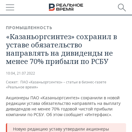
РЕГИОНЫ
ПРОМЫШЛЕННОСТЬ
«Казаньоргсинтез» сохранил в
БАШКОРТОСТАН
НОВОСТИ
уставе обязательство
ТАТАРСТАН
АНАЛИТИКА
направлять на дивиденды не
менее 70% прибыли по РСБУ
УДМУРТИЯ
НОВОСТИ АНАЛИТИКИ
ЭКОНОМИКА
10:04, 21.07.2022
ДЕКЛАРАЦИИ О ДОХОДАХ
НОВОСТИ ЭКОНОМИКИ
ПРОМЫШЛЕННОСТЬ
Сюжет:
ПАО «Казаньоргсинтез» – статьи в бизнес-газете
«Реальное время»
КОРОЛИ ГОСЗАКАЗА ПФО
ФИНАНСЫ
НОВОСТИ
НЕДВИЖИМОСТЬ
ПРОМЫШЛЕННОСТИ
Акционеры ПАО «Казаньоргсинтез» сохранили в новой
ВУЗЫ ТАТАРСТАНА
БАНКИ
НОВОСТИ НЕДВИЖИМОСТИ
АВТО
редакции устава обязательство направлять на выплату
АГРОПРОМ
дивидендов не менее 70% годовой чистой прибыли
компании по РСБУ. Об этом сообщает «Интерфакс».
КОМУ ПРИНАДЛЕЖАТ
БЮДЖЕТ
НОВОСТИ АВТО
БИЗНЕС
ТОРГОВЫЕ ЦЕНТРЫ
МАШИНОСТРОЕНИЕ
ТАТАРСТАНА
Новую редакцию уставу утвердили акционеры
ИНВЕСТИЦИИ
НОВОСТИ БИЗНЕСА
ТЕХНОЛОГИИ