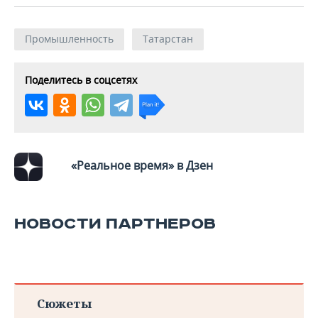
ВОДНЫЕ ВИДЫ СПОРТА
ОБРАЗОВАНИЕ
ХОККЕЙ С МЯЧОМ
ПРОИСШЕСТВИЯ
Промышленность
Татарстан
Поделитесь в соцсетях
«Реальное время» в Дзен
НОВОСТИ ПАРТНЕРОВ
Сюжеты