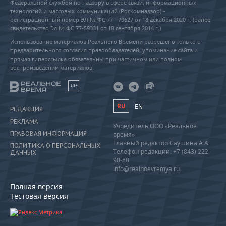
Федеральной службой по надзору в сфере связи, информационных
технологий и массовых коммуникаций (Роскомнадзор) –
регистрационный номер ЭЛ № ФС 77 - 79627 от 18 декабря 2020 г. (ранее
свидетельство Эл № ФС 77-59331 от 18 сентября 2014 г.)
Использование материалов Реального Времени разрешено только с
предварительного согласия правообладателей, упоминание сайта и
прямая гиперссылка обязательны при частичном или полном
воспроизведении материалов.
18+
RU
EN
РЕДАКЦИЯ
РЕКЛАМА
Учредитель ООО «Реальное
ПРАВОВАЯ ИНФОРМАЦИЯ
время»
Главный редактор Саушина А.А.
ПОЛИТИКА О ПЕРСОНАЛЬНЫХ
Телефон редакции: +7 (843) 222-
ДАННЫХ
90-80
info@realnoevremya.ru
Полная версия
Тестовая версия