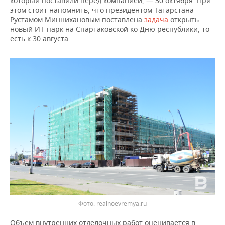
который поставили перед компанией, — 30 октября. При
этом стоит напомнить, что президентом Татарстана
Рустамом Миннихановым поставлена
задача
открыть
новый ИТ-парк на Спартаковской ко Дню республики, то
есть к 30 августа.
Фото: realnoevremya.ru
Объем внутренних отделочных работ оценивается в