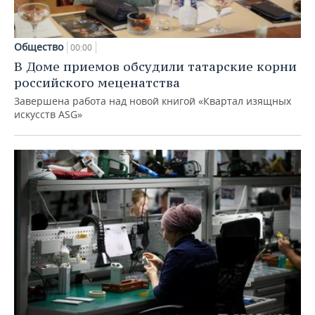
Общество
00:00
В Доме приемов обсудили татарские корни
российского меценатства
Завершена работа над новой книгой «Квартал изящных
искусств ASG»