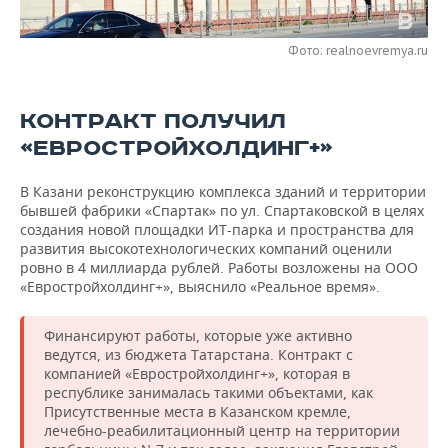
НЕФТЕХИМИЯ
РОЗНИЧНАЯ ТОРГОВЛЯ
НОВОСТИ ТЕХНОЛОГИЙ
МЕРОПРИЯТИЯ
НЕФТЬ
Фото: realnoevremya.ru
ТРАНСПОРТ
IT
НОВОСТИ МЕРОПРИЯТИЙ
СПОРТ
ОПК
КОНТРАКТ ПОЛУЧИЛ
УСЛУГИ
МЕДИА
ВЫЕЗДНАЯ РЕДАКЦИЯ
НОВОСТИ СПОРТА
ОБЩЕСТВО
ЭНЕРГЕТИКА
«ЕВРОСТРОЙХОЛДИНГ+»
ТЕЛЕКОММУНИКАЦИИ
БИЗНЕС-БРАНЧИ
ФУТБОЛ
НОВОСТИ ОБЩЕСТВА
ФОТОГАЛЕРЕЯ
В Казани реконструкцию комплекса зданий и территории
бывшей фабрики «Спартак» по ул. Спартаковской в целях
ONLINE-КОНФЕРЕНЦИИ
ХОККЕЙ
ВЛАСТЬ
СЮЖЕТЫ
создания новой площадки ИТ-парка и пространства для
развития высокотехнологических компаний оценили
ОТКРЫТАЯ ЛЕКЦИЯ
БАСКЕТБОЛ
ИНФРАСТРУКТУРА
СПРАВОЧНИК
ровно в 4 миллиарда рублей. Работы возложены на ООО
«Евростройхолдинг+», выяснило «Реальное время».
ВОЛЕЙБОЛ
ИСТОРИЯ
СПИСОК ПЕРСОН
ПОЛНАЯ ВЕРСИЯ
Финансируют работы, которые уже активно
ведутся, из бюджета Татарстана. Контракт с
КИБЕРСПОРТ
КУЛЬТУРА
СПИСОК КОМПАНИЙ
компанией «Евростройхолдинг+», которая в
республике занималась такими объектами, как
ФИГУРНОЕ КАТАНИЕ
МЕДИЦИНА
Присутственные места в Казанском кремле,
лечебно-реабилитационный центр на территории