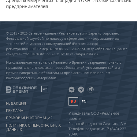
Аренда коммерческих площадей в ОКН глазами казанских
предпринимателей
© 2015 - 2026 Сетевое издание «Реальное время» Зарегистрировано
Федеральной службой по надзору в сфере связи, информационных
технологий и массовых коммуникаций (Роскомнадзор) –
регистрационный номер ЭЛ № ФС 77 - 79627 от 18 декабря 2020 г. (ранее
свидетельство Эл № ФС 77-59331 от 18 сентября 2014 г.)
Использование материалов Реального Времени разрешено только с
предварительного согласия правообладателей, упоминание сайта и
прямая гиперссылка обязательны при частичном или полном
воспроизведении материалов.
18+
RU
EN
РЕДАКЦИЯ
РЕКЛАМА
Учредитель ООО «Реальное
ПРАВОВАЯ ИНФОРМАЦИЯ
время»
Главный редактор Саушина А.А.
ПОЛИТИКА О ПЕРСОНАЛЬНЫХ
Телефон редакции: +7 (843) 222-
ДАННЫХ
90-80