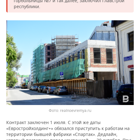
горбольницы №7 и так далее, заключил Главстрой
ВОДНЫЕ ВИДЫ СПОРТА
ОБРАЗОВАНИЕ
республики.
ХОККЕЙ С МЯЧОМ
ПРОИСШЕСТВИЯ
Фото: realnoevremya.ru
Контракт заключен 1 июля. С этой же даты
«Евростройхолдинг+» обязался приступить к работам на
территории бывшей фабрики «Спартак». Дедлайн,