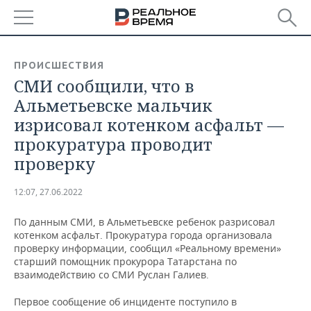
РЕГИОНЫ
ПРОИСШЕСТВИЯ
СМИ сообщили, что в
БАШКОРТОСТАН
НОВОСТИ
Альметьевске мальчик
ТАТАРСТАН
АНАЛИТИКА
изрисовал котенком асфальт —
прокуратура проводит
УДМУРТИЯ
НОВОСТИ АНАЛИТИКИ
ЭКОНОМИКА
проверку
ДЕКЛАРАЦИИ О ДОХОДАХ
НОВОСТИ ЭКОНОМИКИ
ПРОМЫШЛЕННОСТЬ
12:07, 27.06.2022
КОРОЛИ ГОСЗАКАЗА ПФО
ФИНАНСЫ
НОВОСТИ
НЕДВИЖИМОСТЬ
ПРОМЫШЛЕННОСТИ
По данным СМИ, в Альметьевске ребенок разрисовал
котенком асфальт. Прокуратура города организовала
ВУЗЫ ТАТАРСТАНА
БАНКИ
НОВОСТИ НЕДВИЖИМОСТИ
АВТО
проверку информации, сообщил «Реальному времени»
АГРОПРОМ
старший помощник прокурора Татарстана по
КОМУ ПРИНАДЛЕЖАТ
БЮДЖЕТ
НОВОСТИ АВТО
БИЗНЕС
взаимодействию со СМИ Руслан Галиев.
ТОРГОВЫЕ ЦЕНТРЫ
МАШИНОСТРОЕНИЕ
ТАТАРСТАНА
Первое сообщение об инциденте поступило в
ИНВЕСТИЦИИ
НОВОСТИ БИЗНЕСА
ТЕХНОЛОГИИ