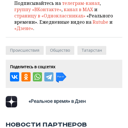
ВОДНЫЕ ВИДЫ СПОРТА
ОБРАЗОВАНИЕ
Подписывайтесь на
телеграм-канал
,
группу «ВКонтакте»
,
канал в MAX
и
ХОККЕЙ С МЯЧОМ
ПРОИСШЕСТВИЯ
страницу в «Одноклассниках»
«Реального
времени». Ежедневные видео на
Rutube
и
«Дзене»
.
Происшествия
Общество
Татарстан
Поделитесь в соцсетях
«Реальное время» в Дзен
НОВОСТИ ПАРТНЕРОВ