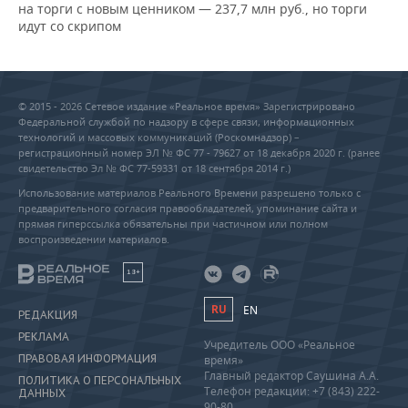
на торги с новым ценником — 237,7 млн руб., но торги
идут со скрипом
© 2015 - 2026 Сетевое издание «Реальное время» Зарегистрировано
Федеральной службой по надзору в сфере связи, информационных
технологий и массовых коммуникаций (Роскомнадзор) –
регистрационный номер ЭЛ № ФС 77 - 79627 от 18 декабря 2020 г. (ранее
свидетельство Эл № ФС 77-59331 от 18 сентября 2014 г.)
Использование материалов Реального Времени разрешено только с
предварительного согласия правообладателей, упоминание сайта и
прямая гиперссылка обязательны при частичном или полном
воспроизведении материалов.
18+
RU
EN
РЕДАКЦИЯ
РЕКЛАМА
Учредитель ООО «Реальное
ПРАВОВАЯ ИНФОРМАЦИЯ
время»
Главный редактор Саушина А.А.
ПОЛИТИКА О ПЕРСОНАЛЬНЫХ
Телефон редакции: +7 (843) 222-
ДАННЫХ
90-80