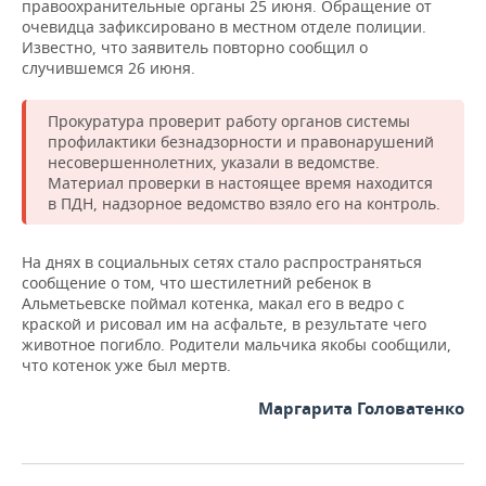
правоохранительные органы 25 июня. Обращение от
НЕФТЕХИМИЯ
очевидца зафиксировано в местном отделе полиции.
РОЗНИЧНАЯ ТОРГОВЛЯ
НОВОСТИ ТЕХНОЛОГИЙ
МЕРОПРИЯТИЯ
Известно, что заявитель повторно сообщил о
НЕФТЬ
случившемся 26 июня.
ТРАНСПОРТ
IT
НОВОСТИ МЕРОПРИЯТИЙ
СПОРТ
ОПК
Прокуратура проверит работу органов системы
УСЛУГИ
МЕДИА
ВЫЕЗДНАЯ РЕДАКЦИЯ
НОВОСТИ СПОРТА
ОБЩЕСТВО
профилактики безнадзорности и правонарушений
ЭНЕРГЕТИКА
несовершеннолетних, указали в ведомстве.
Материал проверки в настоящее время находится
ТЕЛЕКОММУНИКАЦИИ
БИЗНЕС-БРАНЧИ
ФУТБОЛ
НОВОСТИ ОБЩЕСТВА
ФОТОГАЛЕРЕЯ
в ПДН, надзорное ведомство взяло его на контроль.
ONLINE-КОНФЕРЕНЦИИ
ХОККЕЙ
ВЛАСТЬ
СЮЖЕТЫ
На днях в социальных сетях стало распространяться
сообщение о том, что шестилетний ребенок в
ОТКРЫТАЯ ЛЕКЦИЯ
БАСКЕТБОЛ
ИНФРАСТРУКТУРА
СПРАВОЧНИК
Альметьевске поймал котенка, макал его в ведро с
краской и рисовал им на асфальте, в результате чего
ВОЛЕЙБОЛ
ИСТОРИЯ
СПИСОК ПЕРСОН
ПОЛНАЯ ВЕРСИЯ
животное погибло. Родители мальчика якобы сообщили,
что котенок уже был мертв.
КИБЕРСПОРТ
КУЛЬТУРА
СПИСОК КОМПАНИЙ
Маргарита Головатенко
ФИГУРНОЕ КАТАНИЕ
МЕДИЦИНА