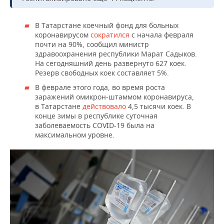
ВОДНЫЕ ВИДЫ СПОРТА
ОБРАЗОВАНИЕ
ХОККЕЙ С МЯЧОМ
ПРОИСШЕСТВИЯ
В Татарстане коечный фонд для больных
коронавирусом
сократился
с начала февраля
почти на 90%, сообщил министр
здравоохранения республики Марат Садыков.
На сегодняшний день развернуто 627 коек.
Резерв свободных коек составляет 5%.
В феврале этого года, во время роста
заражений омикрон-штаммом коронавируса,
в Татарстане
действовало
4,5 тысячи коек. В
конце зимы в республике суточная
заболеваемость COVID-19 была на
максимальном уровне.