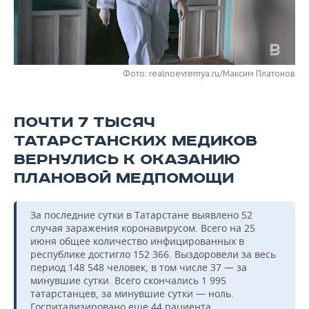
НЕФТЕХИМИЯ
РОЗНИЧНАЯ ТОРГОВЛЯ
НОВОСТИ ТЕХНОЛОГИЙ
МЕРОПРИЯТИЯ
НЕФТЬ
ТРАНСПОРТ
IT
НОВОСТИ МЕРОПРИЯТИЙ
СПОРТ
ОПК
Фото: realnoevremya.ru/Максим Платонов
УСЛУГИ
МЕДИА
ВЫЕЗДНАЯ РЕДАКЦИЯ
НОВОСТИ СПОРТА
ОБЩЕСТВО
ЭНЕРГЕТИКА
ПОЧТИ 7 ТЫСЯЧ
ТЕЛЕКОММУНИКАЦИИ
БИЗНЕС-БРАНЧИ
ФУТБОЛ
НОВОСТИ ОБЩЕСТВА
ФОТОГАЛЕРЕЯ
ТАТАРСТАНСКИХ МЕДИКОВ
ONLINE-КОНФЕРЕНЦИИ
ХОККЕЙ
ВЛАСТЬ
СЮЖЕТЫ
ВЕРНУЛИСЬ К ОКАЗАНИЮ
ПЛАНОВОЙ МЕДПОМОЩИ
ОТКРЫТАЯ ЛЕКЦИЯ
БАСКЕТБОЛ
ИНФРАСТРУКТУРА
СПРАВОЧНИК
За последние сутки в Татарстане выявлено 52
ВОЛЕЙБОЛ
ИСТОРИЯ
СПИСОК ПЕРСОН
ПОЛНАЯ ВЕРСИЯ
случая заражения коронавирусом. Всего на 25
июня общее количество инфицированных в
КИБЕРСПОРТ
КУЛЬТУРА
СПИСОК КОМПАНИЙ
республике достигло 152 366. Выздоровели за весь
период 148 548 человек, в том числе 37 — за
ФИГУРНОЕ КАТАНИЕ
МЕДИЦИНА
минувшие сутки. Всего скончались 1 995
татарстанцев, за минувшие сутки — ноль.
Госпитализировано еще 44 пациента.