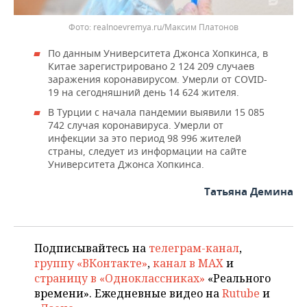
realnoevremya.ru/Максим Платонов
По данным Университета Джонса Хопкинса, в
Китае зарегистрировано 2 124 209 случаев
заражения коронавирусом. Умерли от COVID-
19 на сегодняшний день 14 624 жителя.
В Турции с начала пандемии выявили 15 085
742 случая коронавируса. Умерли от
инфекции за это период 98 996 жителей
страны, следует из информации на сайте
Университета Джонса Хопкинса.
Татьяна Демина
Подписывайтесь на
телеграм-канал
,
группу «ВКонтакте»
,
канал в MAX
и
страницу в «Одноклассниках»
«Реального
времени». Ежедневные видео на
Rutube
и