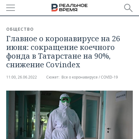
РЕГИОНЫ
ОБЩЕСТВО
Главное о коронавирусе на 26
БАШКОРТОСТАН
НОВОСТИ
июня: сокращение коечного
ТАТАРСТАН
АНАЛИТИКА
фонда в Татарстане на 90%,
снижение Covindex
УДМУРТИЯ
НОВОСТИ АНАЛИТИКИ
ЭКОНОМИКА
11:00, 26.06.2022
Сюжет:
Все о коронавирусе / COVID-19
ДЕКЛАРАЦИИ О ДОХОДАХ
НОВОСТИ ЭКОНОМИКИ
ПРОМЫШЛЕННОСТЬ
КОРОЛИ ГОСЗАКАЗА ПФО
ФИНАНСЫ
НОВОСТИ
НЕДВИЖИМОСТЬ
ПРОМЫШЛЕННОСТИ
ВУЗЫ ТАТАРСТАНА
БАНКИ
НОВОСТИ НЕДВИЖИМОСТИ
АВТО
АГРОПРОМ
КОМУ ПРИНАДЛЕЖАТ
БЮДЖЕТ
НОВОСТИ АВТО
БИЗНЕС
ТОРГОВЫЕ ЦЕНТРЫ
МАШИНОСТРОЕНИЕ
ТАТАРСТАНА
ИНВЕСТИЦИИ
НОВОСТИ БИЗНЕСА
ТЕХНОЛОГИИ