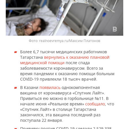
realnoevremya.ru/Максим Платонов
Более 6,7 тысячи медицинских работников
Татарстана
вернулись к оказанию плановой
медицинской помощи
после спада
заболеваемости коронавирусом. Всего за
время пандемии к оказанию помощи больным
COVID-19 привлекли 18 тысяч врачей.
В Казани
появилась
однокомпонентная
вакцина от коронавируса «Спутник Лайт».
Привиться ею можно в горбольнице №11. В
начале июня «Реальное время»
сообщало
, что
«Спутник Лайт» в столице Татарстана
закончился, эта вакцина последний раз
поступала 22 января.
Прививку против COVID-19 сделали 2 529 338