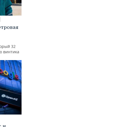
етровая
а
торый 32
го винтика
т и