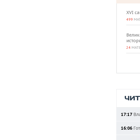
XVI с
499
МА
Велик
истор
24
МАТ
ЧИ
Вла
17:17
Гот
16:06