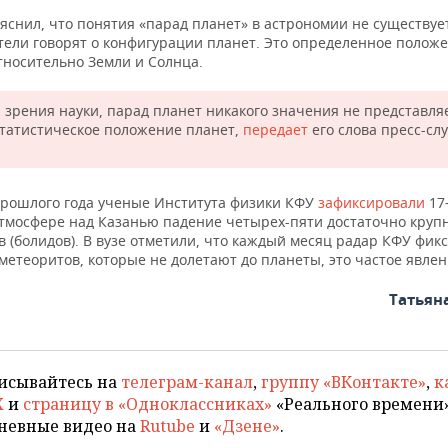
снил, что понятия «парад планет» в астрономии не существуе
тели говорят о конфигурации планет. Это определенное полож
тносительно Земли и Солнца.
и зрения науки, парад планет никакого значения не представля
статистическое положение планет,
передает
его слова пресс-сл
прошлого года ученые Института физики КФУ
зафиксировали
17
атмосфере над Казанью падение четырех-пяти достаточно круп
 (болидов). В вузе отметили, что каждый месяц радар КФУ фик
метеоритов, которые не долетают до планеты, это частое явлен
Татьян
исывайтесь на
телеграм-канал
,
группу «ВКонтакте»
,
к
X
и
страницу в «Одноклассниках»
«Реального времени»
невные видео на
Rutube
и
«Дзене»
.