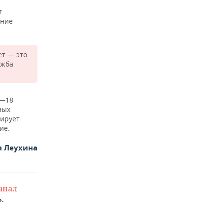
т.
ение
ет — это
ужба
—18
ных
сирует
ие.
а Леухина
анал
.