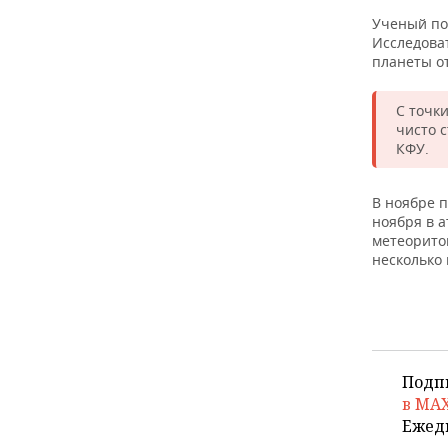
ВОДНЫЕ ВИДЫ СПОРТА
ОБРАЗОВАНИЕ
Ученый поя
Исследова
ХОККЕЙ С МЯЧОМ
ПРОИСШЕСТВИЯ
планеты о
С точк
чисто 
КФУ.
В ноябре 
ноября в 
метеоритов
несколько 
Подп
в MA
Ежед