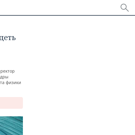
деть
иректор
едры
та физики