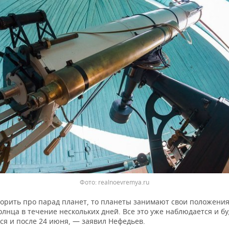
Фото: realnoevremya.ru
ворить про парад планет, то планеты занимают свои положения
лнца в течение нескольких дней. Все это уже наблюдается и бу
ся и после 24 июня, — заявил Нефедьев.