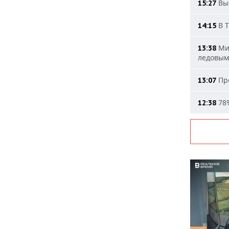
Выс
15:27
В Т
14:15
Мин
13:38
ледовым
Про
13:07
78%
12:38