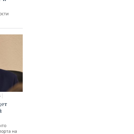
ости
5
дет
й
что
порта на