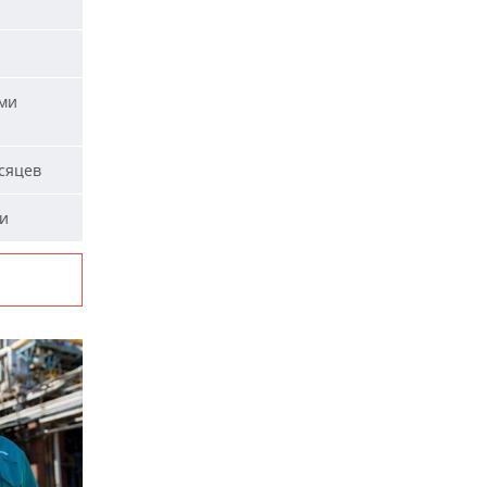
ыми
сяцев
ми