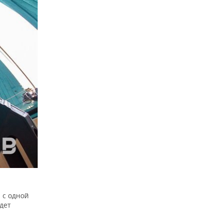
 с одной
дет