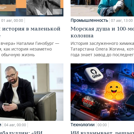
Промышленность
01 авг, 00:00
07 авг, 13:00
 история в маленькой
Морская душа и 100-м
е
колонна
 вчера» Наталии Гинзбург —
История заслуженного химик
м, как история незаметно
Татарстана Олега Жогина, ко
 обычную жизнь
года знает завод до последне
и
Технологии
04 авг, 00:00
00:00
ибадуллин: «ИИ
ИИ взламывает, решае