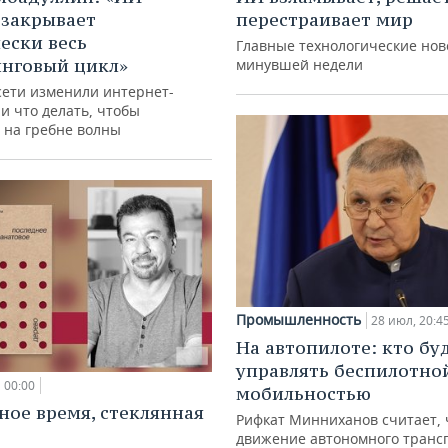
 закрывает
перестраивает мир
ески весь
Главные технологические нов
нговый цикл»
минувшей недели
сети изменили интернет-
и что делать, чтобы
 на гребне волны
Промышленность
28 июл, 20:4
На автопилоте: кто бу
управлять беспилотно
00:00
мобильностью
ное время, стеклянная
Рифкат Минниханов считает, 
движение автономного транс