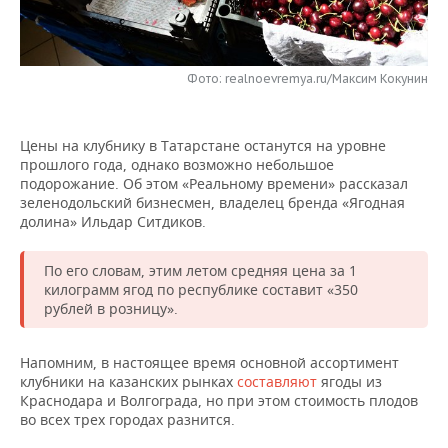
НЕФТЕХИМИЯ
РОЗНИЧНАЯ ТОРГОВЛЯ
НОВОСТИ ТЕХНОЛОГИЙ
МЕРОПРИЯТИЯ
НЕФТЬ
Фото: realnoevremya.ru/Максим Кокунин
ТРАНСПОРТ
IT
НОВОСТИ МЕРОПРИЯТИЙ
СПОРТ
ОПК
УСЛУГИ
МЕДИА
ВЫЕЗДНАЯ РЕДАКЦИЯ
НОВОСТИ СПОРТА
ОБЩЕСТВО
ЭНЕРГЕТИКА
Цены на клубнику в Татарстане останутся на уровне
прошлого года, однако возможно небольшое
ТЕЛЕКОММУНИКАЦИИ
БИЗНЕС-БРАНЧИ
ФУТБОЛ
НОВОСТИ ОБЩЕСТВА
ФОТОГАЛЕРЕЯ
подорожание. Об этом «Реальному времени» рассказал
зеленодольский бизнесмен, владелец бренда «Ягодная
ONLINE-КОНФЕРЕНЦИИ
ХОККЕЙ
ВЛАСТЬ
СЮЖЕТЫ
долина» Ильдар Ситдиков.
ОТКРЫТАЯ ЛЕКЦИЯ
БАСКЕТБОЛ
ИНФРАСТРУКТУРА
СПРАВОЧНИК
По его словам, этим летом средняя цена за 1
килограмм ягод по республике составит «350
рублей в розницу».
ВОЛЕЙБОЛ
ИСТОРИЯ
СПИСОК ПЕРСОН
ПОЛНАЯ ВЕРСИЯ
КИБЕРСПОРТ
КУЛЬТУРА
СПИСОК КОМПАНИЙ
Напомним, в настоящее время основной ассортимент
клубники на казанских рынках
составляют
ягоды из
Краснодара и Волгограда, но при этом стоимость плодов
ФИГУРНОЕ КАТАНИЕ
МЕДИЦИНА
во всех трех городах разнится.