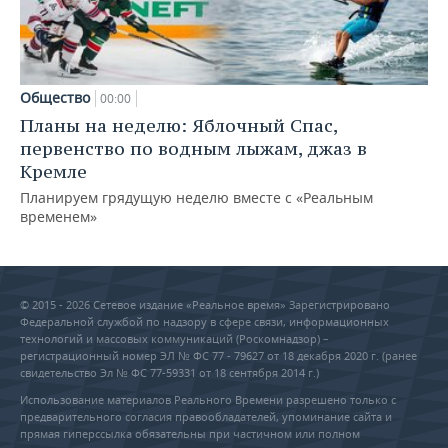
Общество
00:00
Планы на неделю: Яблочный Спас,
первенство по водным лыжам, джаз в
Кремле
Планируем грядущую неделю вместе с «Реальным
временем»
© 2015 - 2026 Сетевое издание «Реальное время» Зарегистрировано
Федеральной службой по надзору в сфере связи, информационных
технологий и массовых коммуникаций (Роскомнадзор) –
регистрационный номер ЭЛ № ФС 77 - 79627 от 18 декабря 2020 г. (ранее
свидетельство Эл № ФС 77-59331 от 18 сентября 2014 г.)
Использование материалов Реального Времени разрешено только с
предварительного согласия правообладателей, упоминание сайта и
прямая гиперссылка обязательны при частичном или полном