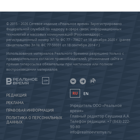
© 2015 - 2026 Сетевое издание «Реальное время» Зарегистрировано
Федеральной службой по надзору в сфере связи, информационных
технологий и массовых коммуникаций (Роскомнадзор) –
регистрационный номер ЭЛ № ФС 77 - 79627 от 18 декабря 2020 г. (ранее
свидетельство Эл № ФС 77-59331 от 18 сентября 2014 г.)
Использование материалов Реального Времени разрешено только с
предварительного согласия правообладателей, упоминание сайта и
прямая гиперссылка обязательны при частичном или полном
воспроизведении материалов.
18+
RU
EN
РЕДАКЦИЯ
РЕКЛАМА
Учредитель ООО «Реальное
ПРАВОВАЯ ИНФОРМАЦИЯ
время»
Главный редактор Саушина А.А.
ПОЛИТИКА О ПЕРСОНАЛЬНЫХ
Телефон редакции: +7 (843) 222-
ДАННЫХ
90-80
info@realnoevremya.ru