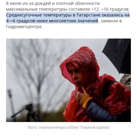
ВОДНЫЕ ВИДЫ СПОРТА
ОБРАЗОВАНИЕ
8 июня из-за дождей и плотной облачности
максимальные температуры составили +12..+16 градусов.
ХОККЕЙ С МЯЧОМ
ПРОИСШЕСТВИЯ
Среднесуточные температуры в Татарстане оказались на
4—6 градусов ниже многолетних значений
, заявили в
Гидрометцентре.
realnoevremya.ru/Олег Тихонов
(архив)