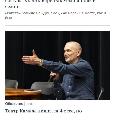
состава ХК «Ак Барс-Ракета» на новый
сезон
«Ракета» больше не «Динамо», «Ак Барс» на месте, как и
был
Общество
00:00
Театр Камала лишится Фоссе, но