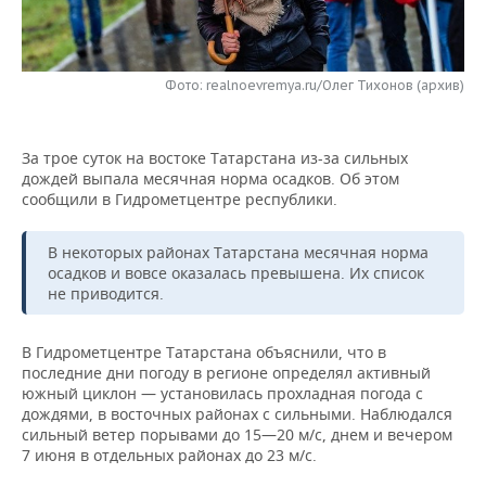
НЕФТЕХИМИЯ
РОЗНИЧНАЯ ТОРГОВЛЯ
НОВОСТИ ТЕХНОЛОГИЙ
МЕРОПРИЯТИЯ
НЕФТЬ
Фото: realnoevremya.ru/Олег Тихонов (архив)
ТРАНСПОРТ
IT
НОВОСТИ МЕРОПРИЯТИЙ
СПОРТ
ОПК
УСЛУГИ
МЕДИА
ВЫЕЗДНАЯ РЕДАКЦИЯ
НОВОСТИ СПОРТА
ОБЩЕСТВО
ЭНЕРГЕТИКА
За трое суток на востоке Татарстана из-за сильных
дождей выпала месячная норма осадков. Об этом
ТЕЛЕКОММУНИКАЦИИ
БИЗНЕС-БРАНЧИ
ФУТБОЛ
НОВОСТИ ОБЩЕСТВА
ФОТОГАЛЕРЕЯ
сообщили в Гидрометцентре республики.
ONLINE-КОНФЕРЕНЦИИ
ХОККЕЙ
ВЛАСТЬ
СЮЖЕТЫ
В некоторых районах Татарстана месячная норма
осадков и вовсе оказалась превышена. Их список
ОТКРЫТАЯ ЛЕКЦИЯ
БАСКЕТБОЛ
ИНФРАСТРУКТУРА
СПРАВОЧНИК
не приводится.
ВОЛЕЙБОЛ
ИСТОРИЯ
СПИСОК ПЕРСОН
ПОЛНАЯ ВЕРСИЯ
В Гидрометцентре Татарстана объяснили, что в
последние дни погоду в регионе определял активный
КИБЕРСПОРТ
КУЛЬТУРА
СПИСОК КОМПАНИЙ
южный циклон — установилась прохладная погода с
дождями, в восточных районах с сильными. Наблюдался
сильный ветер порывами до 15—20 м/с, днем и вечером
ФИГУРНОЕ КАТАНИЕ
МЕДИЦИНА
7 июня в отдельных районах до 23 м/с.