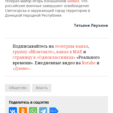
ВОДНЫЕ ВИДЫ СПОРТА
ОБРАЗОВАНИЕ
генерал-майор Игорь Конашенков
заявил,
что
российские военные завершают освобождение
Святогорска и окружающей город территории в
ХОККЕЙ С МЯЧОМ
ПРОИСШЕСТВИЯ
Донецкой Народной Республике.
Татьяна Леухина
Подписывайтесь на
телеграм-канал
,
группу «ВКонтакте»
,
канал в MAX
и
страницу в «Одноклассниках»
«Реального
времени». Ежедневные видео на
Rutube
и
«Дзене»
.
Общество
Власть
Поделитесь в соцсетях