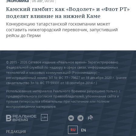
Экономика
06 авг, 00:00
Камский гамбит: как «Водолет» и «Флот РТ»
поделят влияние на нижней Каме
Конкуренцию татарстанской госкомпании может
составить нижегородский перевозчик, запустивший
рейсы до Перми
© 2015 - 2026 Сетевое издание «Реальное время» Зарегистрировано
Федеральной службой по надзору в сфере связи, информационных
технологий и массовых коммуникаций (Роскомнадзор) –
регистрационный номер ЭЛ № ФС 77 - 79627 от 18 декабря 2020 г. (ранее
свидетельство Эл № ФС 77-59331 от 18 сентября 2014 г.)
Использование материалов Реального Времени разрешено только с
предварительного согласия правообладателей, упоминание сайта и
прямая гиперссылка обязательны при частичном или полном
воспроизведении материалов.
18+
RU
EN
РЕДАКЦИЯ