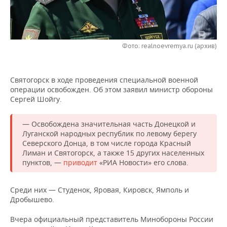
НЕФТЕХИМИЯ
РОЗНИЧНАЯ ТОРГОВЛЯ
НОВОСТИ ТЕХНОЛОГИЙ
МЕРОПРИЯТИЯ
НЕФТЬ
ТРАНСПОРТ
IT
НОВОСТИ МЕРОПРИЯТИЙ
СПОРТ
Фото: realnoevremya.ru (архив)
ОПК
УСЛУГИ
МЕДИА
ВЫЕЗДНАЯ РЕДАКЦИЯ
НОВОСТИ СПОРТА
ОБЩЕСТВО
ЭНЕРГЕТИКА
Святогорск в ходе проведения специальной военной
ТЕЛЕКОММУНИКАЦИИ
БИЗНЕС-БРАНЧИ
ФУТБОЛ
НОВОСТИ ОБЩЕСТВА
ФОТОГАЛЕРЕЯ
операции освобожден. Об этом заявил министр обороны
Сергей Шойгу.
ONLINE-КОНФЕРЕНЦИИ
ХОККЕЙ
ВЛАСТЬ
СЮЖЕТЫ
— Освобождена значительная часть Донецкой и
Луганской народных республик по левому берегу
ОТКРЫТАЯ ЛЕКЦИЯ
БАСКЕТБОЛ
ИНФРАСТРУКТУРА
СПРАВОЧНИК
Северского Донца, в том числе города Красный
Лиман и Святогорск, а также 15 других населенных
ВОЛЕЙБОЛ
ИСТОРИЯ
СПИСОК ПЕРСОН
ПОЛНАЯ ВЕРСИЯ
пунктов, —
приводит
«РИА Новости» его слова.
КИБЕРСПОРТ
КУЛЬТУРА
СПИСОК КОМПАНИЙ
Среди них — Студенок, Яровая, Кировск, Ямполь и
Дробышево.
ФИГУРНОЕ КАТАНИЕ
МЕДИЦИНА
Вчера официальный представитель Минобороны России