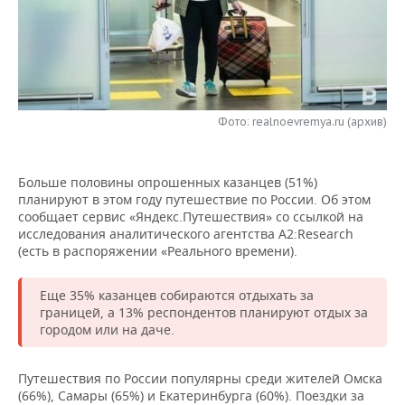
НЕФТЕХИМИЯ
РОЗНИЧНАЯ ТОРГОВЛЯ
НОВОСТИ ТЕХНОЛОГИЙ
МЕРОПРИЯТИЯ
НЕФТЬ
ТРАНСПОРТ
IT
НОВОСТИ МЕРОПРИЯТИЙ
СПОРТ
ОПК
УСЛУГИ
МЕДИА
ВЫЕЗДНАЯ РЕДАКЦИЯ
НОВОСТИ СПОРТА
ОБЩЕСТВО
Фото: realnoevremya.ru (архив)
ЭНЕРГЕТИКА
ТЕЛЕКОММУНИКАЦИИ
БИЗНЕС-БРАНЧИ
ФУТБОЛ
НОВОСТИ ОБЩЕСТВА
ФОТОГАЛЕРЕЯ
Больше половины опрошенных казанцев (51%)
ONLINE-КОНФЕРЕНЦИИ
ХОККЕЙ
ВЛАСТЬ
планируют в этом году путешествие по России. Об этом
СЮЖЕТЫ
сообщает сервис «Яндекс.Путешествия» со ссылкой на
исследования аналитического агентства А2:Research
ОТКРЫТАЯ ЛЕКЦИЯ
БАСКЕТБОЛ
ИНФРАСТРУКТУРА
СПРАВОЧНИК
(есть в распоряжении «Реального времени).
ВОЛЕЙБОЛ
ИСТОРИЯ
СПИСОК ПЕРСОН
ПОЛНАЯ ВЕРСИЯ
Еще 35% казанцев собираются отдыхать за
границей, а 13% респондентов планируют отдых за
КИБЕРСПОРТ
КУЛЬТУРА
СПИСОК КОМПАНИЙ
городом или на даче.
ФИГУРНОЕ КАТАНИЕ
МЕДИЦИНА
Путешествия по России популярны среди жителей Омска
(66%), Самары (65%) и Екатеринбурга (60%). Поездки за