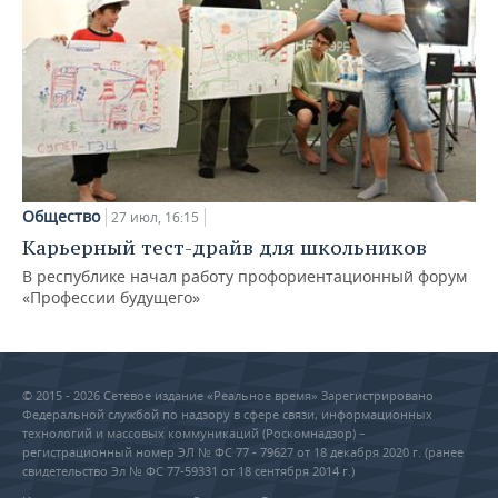
Общество
27 июл, 16:15
Карьерный тест-драйв для школьников
В республике начал работу профориентационный форум
«Профессии будущего»
© 2015 - 2026 Сетевое издание «Реальное время» Зарегистрировано
Федеральной службой по надзору в сфере связи, информационных
технологий и массовых коммуникаций (Роскомнадзор) –
регистрационный номер ЭЛ № ФС 77 - 79627 от 18 декабря 2020 г. (ранее
свидетельство Эл № ФС 77-59331 от 18 сентября 2014 г.)