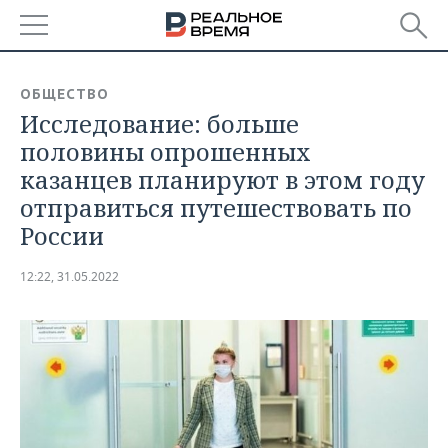
РЕГИОНЫ
ОБЩЕСТВО
Исследование: больше
БАШКОРТОСТАН
НОВОСТИ
половины опрошенных
ТАТАРСТАН
АНАЛИТИКА
казанцев планируют в этом году
отправиться путешествовать по
УДМУРТИЯ
НОВОСТИ АНАЛИТИКИ
ЭКОНОМИКА
России
ДЕКЛАРАЦИИ О ДОХОДАХ
НОВОСТИ ЭКОНОМИКИ
ПРОМЫШЛЕННОСТЬ
12:22, 31.05.2022
КОРОЛИ ГОСЗАКАЗА ПФО
ФИНАНСЫ
НОВОСТИ
НЕДВИЖИМОСТЬ
ПРОМЫШЛЕННОСТИ
ВУЗЫ ТАТАРСТАНА
БАНКИ
НОВОСТИ НЕДВИЖИМОСТИ
АВТО
АГРОПРОМ
КОМУ ПРИНАДЛЕЖАТ
БЮДЖЕТ
НОВОСТИ АВТО
БИЗНЕС
ТОРГОВЫЕ ЦЕНТРЫ
МАШИНОСТРОЕНИЕ
ТАТАРСТАНА
ИНВЕСТИЦИИ
НОВОСТИ БИЗНЕСА
ТЕХНОЛОГИИ